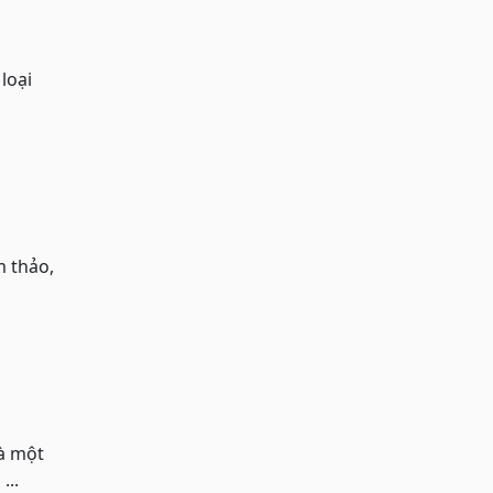
loại
m thảo,
à một
...