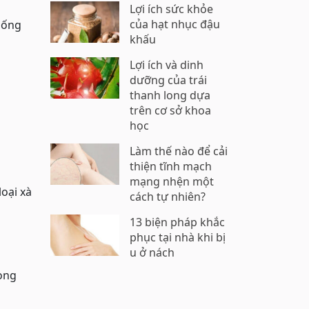
Lợi ích sức khỏe
của hạt nhục đậu
“Uống
khấu
Lợi ích và dinh
dưỡng của trái
thanh long dựa
trên cơ sở khoa
học
Làm thế nào để cải
thiện tĩnh mạch
mạng nhện một
loại xà
cách tự nhiên?
13 biện pháp khắc
phục tại nhà khi bị
u ở nách
rọng