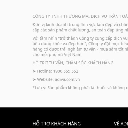
CÔNG TY TNHH THƯƠNG MẠI DỊCH VỤ TRẦN TOÀ
Đơn vị kinh doanh trong lĩnh vực làm đẹp và ch
cấp các sản phẩm chất lượng, an toàn đáp ứng nh
Với tầm nhìn “trở thành Công ty cung cấp dịch 
tiêu dùng khỏe và đẹp hơn”, Công ty đặt mục tiê
hàng có được trải nghiệm tư vấn - mua sắm tốt n
cho mỗi phụ nữ Việt Nam.
HỖ TRỢ TƯ VẤN, CHĂM SÓC KHÁCH HÀNG
➤ Hotline: 1900 555 552
➤ Website:
adiva.com.vn
*Lưu ý: Sản phẩm không phải là thuốc và không c
HỖ TRỢ KHÁCH HÀNG
VỀ AD