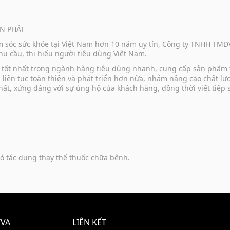
N PHÁT
ăm sóc sức khỏe tại Việt Nam hơn 10 năm uy tín, Công ty TNHH TM
u cầu, thị hiếu người tiêu dùng Việt Nam.
vụ tốt nhất trong ngành hàng tiêu dùng nhanh, cung cấp sản phẩm
u liên tục toàn thiện và phát triển hơn nữa, nhằm nâng cao chất 
hất, xứng đáng với sự ủng hộ của khách hàng, đồng thời viết tiếp
ó tác dụng thay thế thuốc chữa bệnh.
IVA
LIÊN KẾT