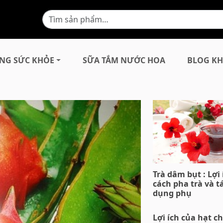
NG SỨC KHỎE
SỮA TẮM NƯỚC HOA
BLOG KH
Trà dâm bụt : Lợi 
cách pha trà và t
dụng phụ
Lợi ích của hạt 