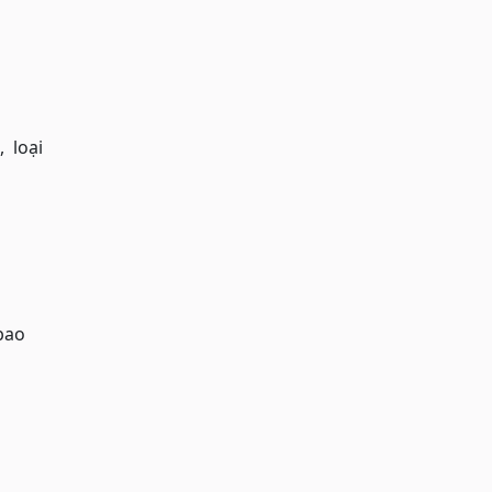
, loại
 bao