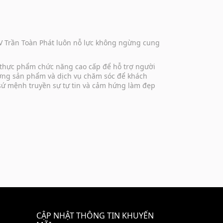
DV Trần Toàn Phát luôn nỗ lực không ngừng cung
 thực phẩm chức năng cao cấp để hỗ trợ người
lượng sản phẩm và dịch vụ chăm sóc để khách
 sứ mệnh truyền sự tự tin và cảm hứng làm đẹp
CẬP NHẬT THÔNG TIN KHUYẾN