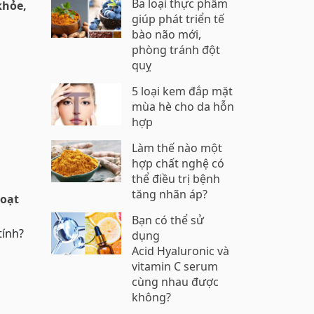
Ba loại thực phẩm
khỏe,
giúp phát triển tế
bào não mới,
phòng tránh đột
quỵ
5 loại kem đắp mặt
mùa hè cho da hỗn
hợp
Làm thế nào một
hợp chất nghệ có
thể điều trị bệnh
tăng nhãn áp?
hoạt
Bạn có thể sử
tính?
dụng
Acid Hyaluronic và
vitamin C serum
cùng nhau được
không?