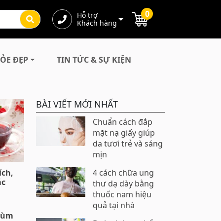
0
Hỗ trợ
Khách hàng
ỎE ĐẸP
TIN TỨC & SỰ KIỆN
BÀI VIẾT MỚI NHẤT
Chuẩn cách đắp
mặt nạ giấy giúp
da tươi trẻ và sáng
mịn
ích,
4 cách chữa ung
ác
thư dạ dày bằng
thuốc nam hiệu
quả tại nhà
chùm