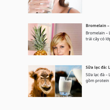
Bromelain – 
Bromelain – L
trái cây có l
Sữa lạc đà: 
Sữa lạc đà – 
gồm protein 