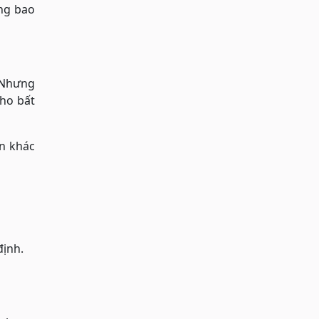
ng bao
 Nhưng
ho bất
in khác
định.