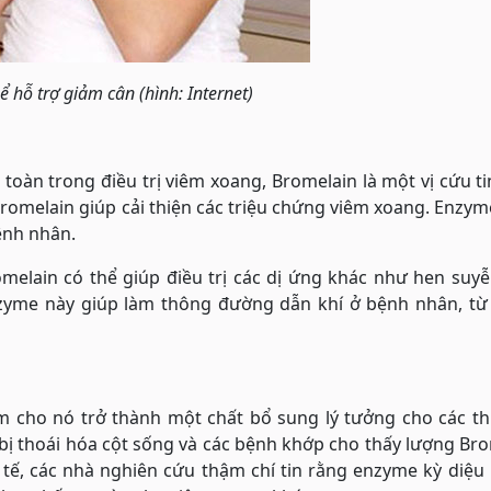
ể hỗ trợ giảm cân (hình: Internet)
oàn trong điều trị viêm xoang, Bromelain là một vị cứu t
romelain giúp cải thiện các triệu chứng viêm xoang. Enzy
ệnh nhân.
melain có thể giúp điều trị các dị ứng khác như hen suy
zyme này giúp làm thông đường dẫn khí ở bệnh nhân, từ 
m cho nó trở thành một chất bổ sung lý tưởng cho các th
bị thoái hóa cột sống và các bệnh khớp cho thấy lượng Br
c tế, các nhà nghiên cứu thậm chí tin rằng enzyme kỳ diệu