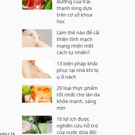
dưỡng của trái
thanh long dựa
trên cơ sở khoa
học
Làm thế nào để cải
thiện tĩnh mạch
mạng nhện một
cách tự nhiên?
13 biện pháp khắc
phục tại nhà khi bị
u ở nách
20 loại thực phẩm
tốt nhất cho làn da
khỏe mạnh, sáng
mịn
10 lợi ích được
nghiên cứu hỗ trợ
của nước dừa đối
như là