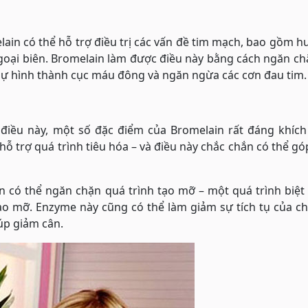
ain có thể hỗ trợ điều trị các vấn đề tim mạch, bao gồm h
goại biên. Bromelain làm được điều này bằng cách ngăn ch
 sự hình thành cục máu đông và ngăn ngừa các cơn đau tim.
iều này, một số đặc điểm của Bromelain rất đáng khích 
hỗ trợ quá trình tiêu hóa – và điều này chắc chắn có thể g
 có thể ngăn chặn quá trình tạo mỡ – một quá trình biệt
ào mỡ. Enzyme này cũng có thể làm giảm sự tích tụ của c
iúp giảm cân.