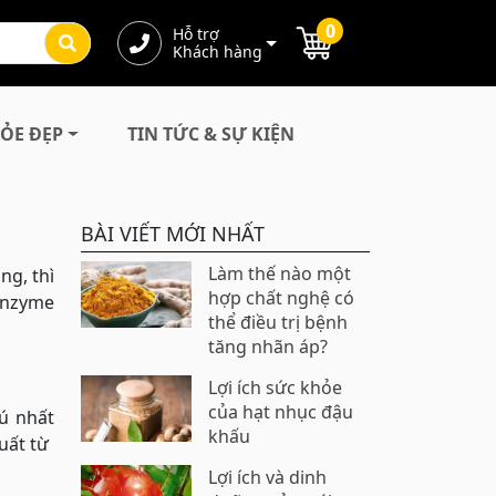
0
Hỗ trợ
Khách hàng
ỎE ĐẸP
TIN TỨC & SỰ KIỆN
BÀI VIẾT MỚI NHẤT
Làm thế nào một
ng, thì
hợp chất nghệ có
enzyme
thể điều trị bệnh
tăng nhãn áp?
Lợi ích sức khỏe
của hạt nhục đậu
ú nhất
khấu
t từ ​​
Lợi ích và dinh