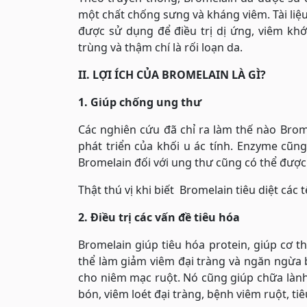
một chất chống sưng và kháng viêm. Tài liệ
được sử dụng để điều trị dị ứng, viêm khớ
trùng và thậm chí là rối loạn da.
II. LỢI ÍCH CỦA BROMELAIN LÀ GÌ?
1. Giúp chống ung thư
Các nghiên cứu đã chỉ ra làm thế nào Brom
phát triển của khối u ác tính. Enzyme cũn
Bromelain đối với ung thư cũng có thể được
Thật thú vị khi biết Bromelain tiêu diệt cá
2. Điều trị các vấn đề tiêu hóa
Bromelain giúp tiêu hóa protein, giúp cơ t
thể làm giảm viêm đại tràng và ngăn ngừa b
cho niêm mạc ruột. Nó cũng giúp chữa lành
bón, viêm loét đại tràng, bệnh viêm ruột, ti