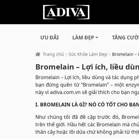
ƯU ĐÃI
LÀM ĐẸP
TĂNG CƯỜ
Trang chủ
Sức Khỏe Làm Đẹp
Bromelain – 
Bromelain – Lợi ích, liều d
Bromelain – Lợi ích, liều dùng và tác dụng ph
bạn đừng quên từ “Bromelain” – một enzym
này vì adiva.com.vn sẽ giải thích cho bạn ng
I. BROMELAIN LÀ GÌ? NÓ CÓ TỐT CHO B
Như chúng tôi đã đề cập trước đó, Brome
trên thế giới. Hầu hết các Bromelain mà chú
thân cây hoặc lõi dứa chứ không phải từ thịt