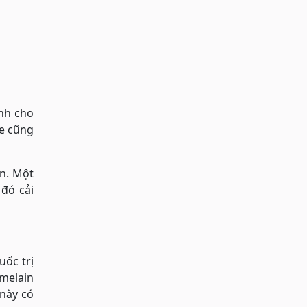
inh cho
me cũng
ễn. Một
đó cải
uốc trị
omelain
 này có