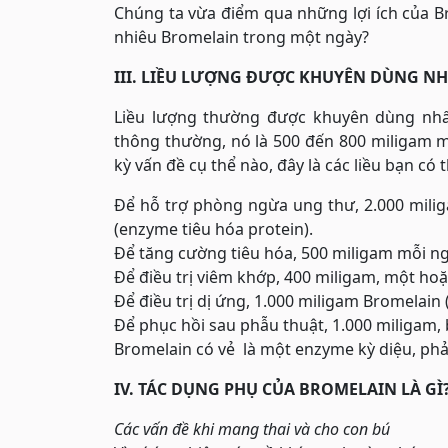
Chúng ta vừa điểm qua những lợi ích của 
nhiêu Bromelain trong một ngày?
III. LIỀU LƯỢNG ĐƯỢC KHUYÊN DÙNG NH
Liều lượng thường được khuyên dùng nhấ
thông thường, nó là 500 đến 800 miligam 
kỳ vấn đề cụ thể nào, đây là các liều bạn có 
Để hỗ trợ phòng ngừa ung thư, 2.000 milig
(enzyme tiêu hóa protein).
Để tăng cường tiêu hóa, 500 miligam mỗi ngà
Để điều trị viêm khớp, 400 miligam, một hoặ
Để điều trị dị ứng, 1.000 miligam Bromelain
Để phục hồi sau phẫu thuật, 1.000 miligam, 
Bromelain có vẻ là một enzyme kỳ diệu, ph
IV. TÁC DỤNG PHỤ CỦA BROMELAIN LÀ GÌ
Các vấn đề khi mang thai và cho con bú