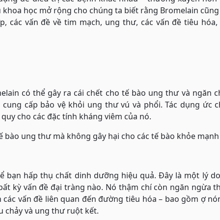
u khoa học mở rộng cho chúng ta biết rằng Bromelain cũng
p, các vấn đề về tim mạch, ung thư, các vấn đề tiêu hóa
elain có thể gây ra cái chết cho tế bào ung thư và ngăn 
g cung cấp bảo vệ khỏi ung thư vú và phổi. Tác dụng ức 
 quy cho các đặc tính kháng viêm của nó.
c tế bào ung thư mà không gây hại cho các tế bào khỏe mạnh
hể bạn hấp thụ chất dinh dưỡng hiệu quả. Đây là một lý d
ất kỳ vấn đề đại tràng nào. Nó thậm chí còn ngăn ngừa th
 các vấn đề liên quan đến đường tiêu hóa – bao gồm ợ nó
êu chảy và ung thư ruột kết.