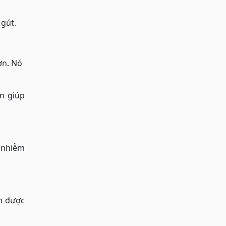
 gút.
ơn. Nó
n giúp
 nhiễm
in được