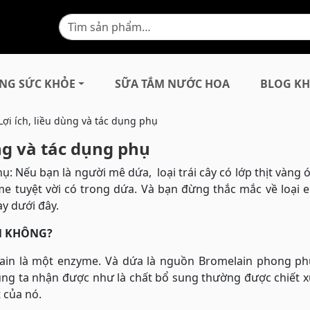
NG SỨC KHỎE
SỮA TẮM NƯỚC HOA
BLOG KH
Lợi ích, liều dùng và tác dụng phụ
ùng và tác dụng phụ
ụ: Nếu bạn là người mê dứa, loại trái cây có lớp thịt vàng ó
e tuyệt vời có trong dứa. Và bạn đừng thắc mắc về loại 
ay dưới đây.
ẠN KHÔNG?
lain là một enzyme. Và dứa là nguồn Bromelain phong ph
ng ta nhận được như là chất bổ sung thường được chiết xuấ
 của nó.