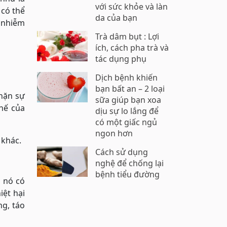
với sức khỏe và làn
 có thể
da của bạn
, nhiễm
Trà dâm bụt : Lợi
ích, cách pha trà và
tác dụng phụ
Dịch bệnh khiến
bạn bất an – 2 loại
chặn sự
sữa giúp bạn xoa
chế của
dịu sự lo lắng để
có một giấc ngủ
ngon hơn
 khác.
Cách sử dụng
nghệ để chống lại
bệnh tiểu đường
o nó có
iệt hại
ng, táo