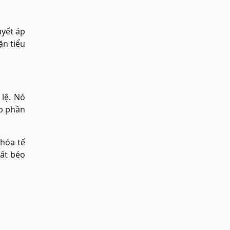
uyết áp
ặn tiểu
lệ. Nó
óp phần
 hóa tế
hất béo