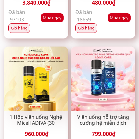
3.840.000
₫
480.000
₫
NGHỆ MICELL ADIVA
(30 viên/hộp)
Đã bán
Đã bán
Mua ngay
Mua ngay
97103
18659
Giỏ hàng
Giỏ hàng
1 Hộp viên uống Nghệ
Viên uống hỗ trợ tăng
Micell ADIVA (30
cường hệ miễn dịch
viên/hộp)
ADIVA CARE (60
960.000
₫
799.000
₫
viên/hộp)