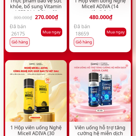
Thực phẩm bảo vệ sức
1 Hộp viên uống Nghệ
khỏe, bổ sung Vitamin
Micell ADIVA (14
ACEROLA C Plus 60
viên/hộp)
Giá
Giá
270.000
₫
480.000
₫
viên/hộp
300.000
₫
gốc
hiện
Đã bán
Đã bán
là:
tại
Mua ngay
Mua ngay
26175
18659
300.000₫.
là:
270.000₫.
Giỏ hàng
Giỏ hàng
1 Hộp viên uống Nghệ
Viên uống hỗ trợ tăng
Micell ADIVA (30
cường hệ miễn dịch