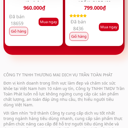
viên/hộp)
ADIVA CARE (60
960.000
₫
799.000
₫
viên/hộp)
Đã bán
Đã bán
Được xếp
Mua ngay
18659
hạng
5.00
5
Mua ngay
8436
sao
Giỏ hàng
Giỏ hàng
CÔNG TY TNHH THƯƠNG MẠI DỊCH VỤ TRẦN TOÀN PHÁT
Đơn vị kinh doanh trong lĩnh vực làm đẹp và chăm sóc sức
khỏe tại Việt Nam hơn 10 năm uy tín, Công ty TNHH TMDV Trần
Toàn Phát luôn nỗ lực không ngừng cung cấp các sản phẩm
chất lượng, an toàn đáp ứng nhu cầu, thị hiếu người tiêu
dùng Việt Nam.
Với tầm nhìn “trở thành Công ty cung cấp dịch vụ tốt nhất
trong ngành hàng tiêu dùng nhanh, cung cấp sản phẩm thực
phẩm chức năng cao cấp để hỗ trợ người tiêu dùng khỏe và