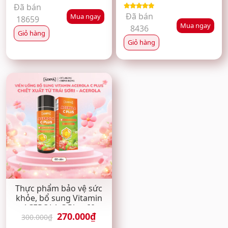
Đã bán
Đã bán
Được xếp
Mua ngay
18659
hạng
5.00
5
Mua ngay
8436
sao
Giỏ hàng
Giỏ hàng
Thực phẩm bảo vệ sức
khỏe, bổ sung Vitamin
ACEROLA C Plus 60
Giá
Giá
270.000
₫
viên/hộp
300.000
₫
gốc
hiện