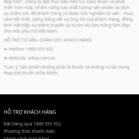
đẹp hơn”, Công ty đặt mục tiêu liên tục toàn thiện và phát
triển hơn nữa, nhằm nâng cao chất lượng sản phẩm và dịch
vụ chăm sóc để khách hàng có được trải nghiệm tư vấn - mua
sắm tốt nhất, xứng đáng với sự ủng hộ của khách hàng, đồng
thời viết tiếp sứ mệnh truyền sự tự tin và cảm hứng làm đẹp
cho mỗi phụ nữ Việt Nam.
HỖ TRỢ TƯ VẤN, CHĂM SÓC KHÁCH HÀNG
➤ Hotline: 1900 555 552
➤ Website:
adiva.com.vn
*Lưu ý: Sản phẩm không phải là thuốc và không có tác dụng
thay thế thuốc chữa bệnh.
HỖ TRỢ KHÁCH HÀNG
Đặt hàng qua 1900 555 552
Phương thức thanh toán
Chính sách giao hàng