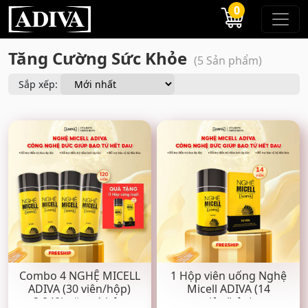
0
Tăng Cường Sức Khỏe
(5 Sản phẩm)
Combo 4 NGHỆ MICELL
1 Hộp viên uống Nghệ
ADIVA (30 viên/hộp)
Micell ADIVA (14
3,840k tặng 1 hộp
viên/hộp)