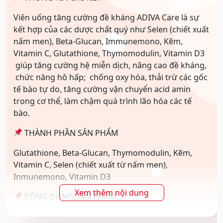
viên/hộp)
số
Viên uống tăng cường đề kháng ADIVA Care là sự
lượng
kết hợp của các dược chất quý như Selen (chiết xuất
nấm men), Beta-Glucan, Immunemono, Kẽm,
Vitamin C, Glutathione, Thymomodulin, Vitamin D3
giúp tăng cường hệ miễn dịch, nâng cao đề kháng,
chức năng hô hấp; chống oxy hóa, thải trừ các gốc
tế bào tự do, tăng cường vận chuyển acid amin
trong cơ thể, làm chậm quá trình lão hóa các tế
bào.
THÀNH PHẦN SẢN PHẨM
Glutathione, Beta-Glucan, Thymomodulin, Kẽm,
Vitamin C, Selen (chiết xuất từ nấm men),
Inmunemono, Vitamin D3
Xem thêm nội dung
CÔNG DỤNG SẢN PHẨM:
* Hỗ trợ tăng cường sức khỏe.