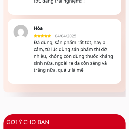
tốt, đáng trải nghiệm!!!!
Hòa
04/04/2025
Được xếp
Đã dùng, sản phẩm rất tốt, hay bị
hạng
5
5 sao
cảm, từ lúc dùng sản phẩm thì đỡ
nhiều, không còn dùng thuốc kháng
sinh nữa, ngoài ra da còn sáng và
trắng nữa, quá ư là mê
GỢI Ý CHO BẠN