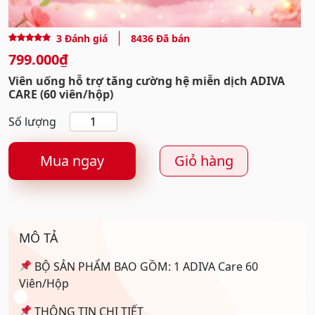
3
Đánh giá
8436 Đã bán
5.00
3
trên 5
799.000
₫
dựa trên
đánh giá
Viên uống hỗ trợ tăng cường hệ miễn dịch ADIVA
CARE (60 viên/hộp)
Viên
uống
hỗ
Mua ngay
Giỏ hàng
trợ
tăng
cường
hệ
MÔ TẢ
miễn
dịch
BỘ SẢN PHẨM BAO GỒM: 1 ADIVA Care 60
ADIVA
Viên/Hộp
CARE
(60
THÔNG TIN CHI TIẾT