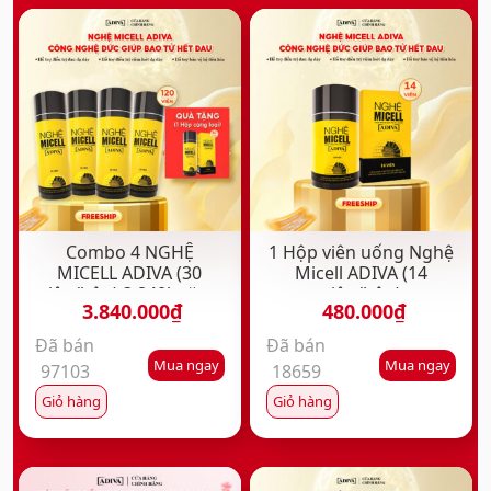
Combo 4 NGHỆ
1 Hộp viên uống Nghệ
MICELL ADIVA (30
Micell ADIVA (14
viên/hộp) 3,840k tặng
viên/hộp)
3.840.000
₫
480.000
₫
1 hộp NGHỆ MICELL
ADIVA (30 viên/hộp)
Đã bán
Đã bán
Mua ngay
Mua ngay
97103
18659
Giỏ hàng
Giỏ hàng