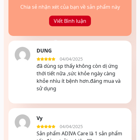
***LƯU Ý : KHÔNG SỬ DỤNG CHO PHỤ NỮ MANG
Chia sẻ nhận xét của bạn về sản phẩm này
THAI, SUY THẬN NẶNG, HÔN MÊ GAN, NGƯỜI MẪN
Viết Bình luận
CẢM, KIÊNG KỴ VỚI BẤT KÌ THÀNH PHẦN NÀO CỦA
SẢN PHẨM
“Sản phẩm này không phải là thuốc và không có tác
dụng thay thế thuốc chữa bệnh”.
DUNG
04/04/2025
Được xếp
đã dùng sp thấy không còn dị ứng
hạng
5
5 sao
thới tiết nữa ,sức khỏe ngày càng
khỏe nhìu ít bệnh hơn.đáng mua và
sử dụng
Vy
04/04/2025
Được xếp
Sản phẩm ADIVA Care là 1 sản phẩm
hạng
5
5 sao