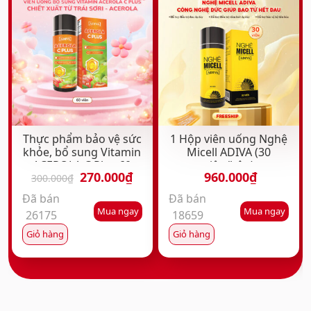
Thực phẩm bảo vệ sức
1 Hộp viên uống Nghệ
khỏe, bổ sung Vitamin
Micell ADIVA (30
ACEROLA C Plus 60
viên/hộp)
Giá
Giá
270.000
₫
960.000
₫
viên/hộp
300.000
₫
gốc
hiện
Đã bán
Đã bán
là:
tại
Mua ngay
Mua ngay
26175
18659
300.000₫.
là:
270.000₫.
Giỏ hàng
Giỏ hàng