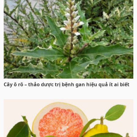
Cây ô rô – thảo dược trị bệnh gan hiệu quả ít ai biết