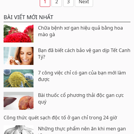
Phân
1
2
3
Next
trang
BÀI VIẾT MỚI NHẤT
bài
viết
Chữa bệnh xơ gan hiệu quả bằng hoa
mào gà
Bạn đã biết cách bảo vệ gan dịp Tết Canh
Tý?
7 công việc chỉ có gan của bạn mới làm
được
Bài thuốc cổ phương thải độc gan cực
quý
Công thức quét sạch độc tố ở gan chỉ trong 24 giờ
Những thực phẩm nên ăn khi men gan