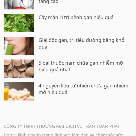
tăng cao
Cây mần ri trị bệnh gan hiệu quả
Giải độc gan, trị tiểu đường bằng khổ
qua
5 bài thuốc nam chữa gan nhiễm mỡ
hiệu quả nhất
4 nguyên liệu tự nhiên chữa gan nhiễm
mỡ hiệu quả
CÔNG TY TNHH THƯƠNG MẠI DỊCH VỤ TRẦN TOÀN PHÁT
Đơn vị kinh doanh trong lĩnh vực làm đẹp và chăm sóc sức