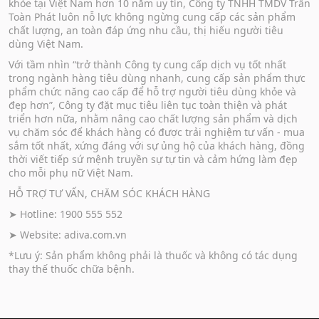
khỏe tại Việt Nam hơn 10 năm uy tín, Công ty TNHH TMDV Trần
Toàn Phát luôn nỗ lực không ngừng cung cấp các sản phẩm
chất lượng, an toàn đáp ứng nhu cầu, thị hiếu người tiêu
dùng Việt Nam.
Với tầm nhìn “trở thành Công ty cung cấp dịch vụ tốt nhất
trong ngành hàng tiêu dùng nhanh, cung cấp sản phẩm thực
phẩm chức năng cao cấp để hỗ trợ người tiêu dùng khỏe và
đẹp hơn”, Công ty đặt mục tiêu liên tục toàn thiện và phát
triển hơn nữa, nhằm nâng cao chất lượng sản phẩm và dịch
vụ chăm sóc để khách hàng có được trải nghiệm tư vấn - mua
sắm tốt nhất, xứng đáng với sự ủng hộ của khách hàng, đồng
thời viết tiếp sứ mệnh truyền sự tự tin và cảm hứng làm đẹp
cho mỗi phụ nữ Việt Nam.
HỖ TRỢ TƯ VẤN, CHĂM SÓC KHÁCH HÀNG
➤ Hotline: 1900 555 552
➤ Website:
adiva.com.vn
*Lưu ý: Sản phẩm không phải là thuốc và không có tác dụng
thay thế thuốc chữa bệnh.