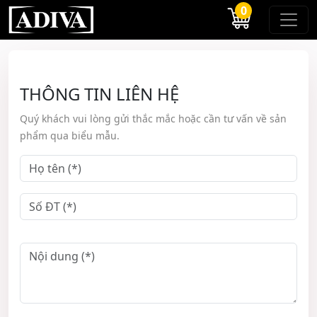
0
THÔNG TIN LIÊN HỆ
Quý khách vui lòng gửi thắc mắc hoặc cần tư vấn về sản
phẩm qua biểu mẫu.