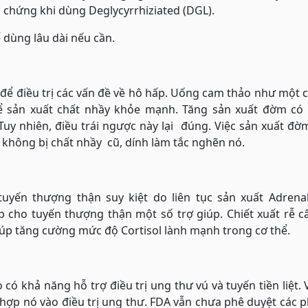
u chứng khi dùng Deglycyrrhiziated (DGL).
 dùng lâu dài nếu cần.
ể điều trị các vấn đề về hô hấp. Uống cam thảo như một 
 sản xuất chất nhầy khỏe mạnh. Tăng sản xuất đờm có v
y nhiên, điều trái ngược này lại đúng. Việc sản xuất đờ
không bị chất nhầy cũ, dính làm tắc nghẽn nó.
tuyến thượng thận suy kiệt do liên tục sản xuất Adrenal
p cho tuyến thượng thận một số trợ giúp. Chiết xuất rễ 
giúp tăng cường mức độ Cortisol lành mạnh trong cơ thể.
có khả năng hỗ trợ điều trị ung thư vú và tuyến tiền liệt.
 hợp nó vào điều trị ung thư. FDA vẫn chưa phê duyệt các