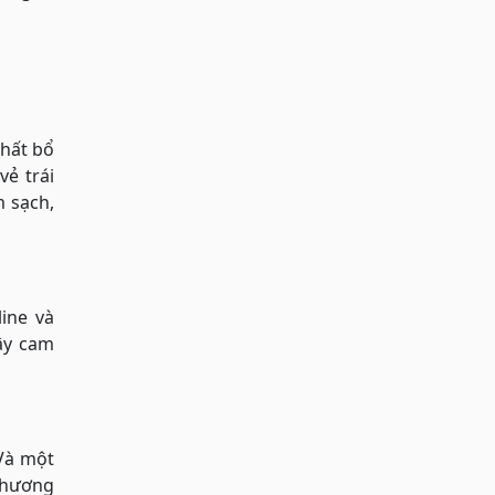
chất bổ
ẻ trái
m sạch,
ine và
cây cam
 Và một
 phương