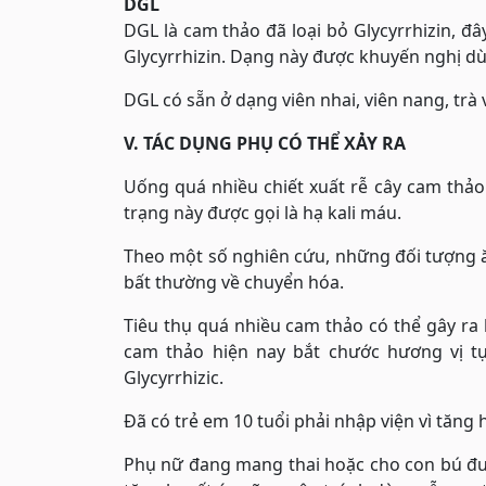
DGL
DGL là cam thảo đã loại bỏ Glycyrrhizin, 
Glycyrrhizin. Dạng này được khuyến nghị dùn
DGL có sẵn ở dạng viên nhai, viên nang, trà
V. TÁC DỤNG PHỤ CÓ THỂ XẢY RA
Uống quá nhiều chiết xuất rễ cây cam thảo 
trạng này được gọi là hạ kali máu.
Theo một số nghiên cứu, những đối tượng ăn
bất thường về chuyển hóa.
Tiêu thụ quá nhiều cam thảo có thể gây ra
cam thảo hiện nay bắt chước hương vị t
Glycyrrhizic.
Đã có trẻ em 10 tuổi phải nhập viện vì tăng
Phụ nữ đang mang thai hoặc cho con bú đư