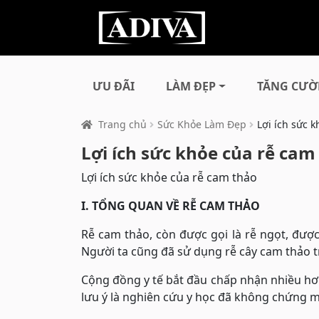
ƯU ĐÃI
LÀM ĐẸP
TĂNG CƯỜ
Trang chủ
Sức Khỏe Làm Đẹp
Lợi ích sức 
Lợi ích sức khỏe của rễ cam
Lợi ích sức khỏe của rễ cam thảo
I. TỔNG QUAN VỀ RỄ CAM THẢO
Rễ cam thảo, còn được gọi là rễ ngọt, đư
Người ta cũng đã sử dụng rễ cây cam thảo tro
Cộng đồng y tế bắt đầu chấp nhận nhiều hơn 
lưu ý là nghiên cứu y học đã không chứng m