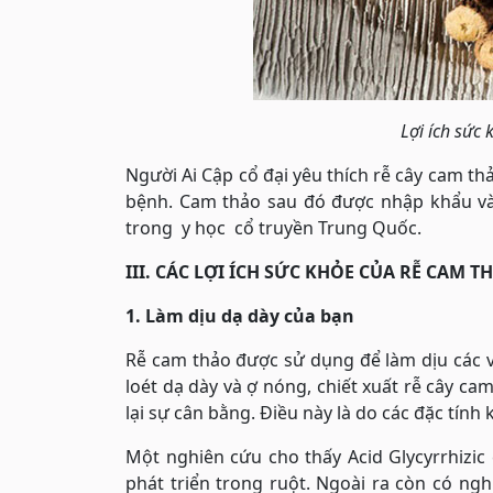
Lợi ích sức 
Người Ai Cập cổ đại yêu thích rễ cây cam 
bệnh. Cam thảo sau đó được nhập khẩu và
trong y học cổ truyền Trung Quốc.
III. CÁC LỢI ÍCH SỨC KHỎE CỦA RỄ CAM T
1. Làm dịu dạ dày của bạn
Rễ cam thảo được sử dụng để làm dịu các 
loét dạ dày và ợ nóng, chiết xuất rễ cây c
lại sự cân bằng. Điều này là do các đặc tính
Một nghiên cứu cho thấy Acid Glycyrrhizic 
phát triển trong ruột. Ngoài ra còn có ng