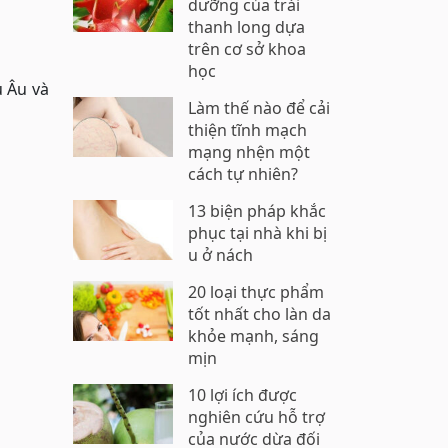
dưỡng của trái
thanh long dựa
trên cơ sở khoa
học
u Âu và
Làm thế nào để cải
thiện tĩnh mạch
mạng nhện một
cách tự nhiên?
13 biện pháp khắc
phục tại nhà khi bị
u ở nách
20 loại thực phẩm
tốt nhất cho làn da
khỏe mạnh, sáng
mịn
10 lợi ích được
nghiên cứu hỗ trợ
của nước dừa đối