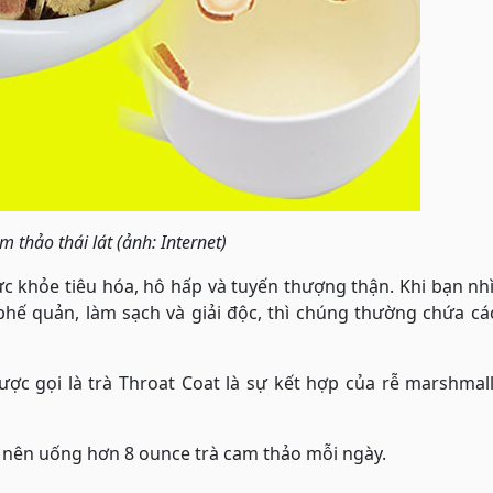
m thảo thái lát (ảnh: Internet)
c khỏe tiêu hóa, hô hấp và tuyến thượng thận. Khi bạn nh
phế quản, làm sạch và giải độc, thì chúng thường chứa c
c gọi là trà Throat Coat là sự kết hợp của rễ marshmall
 nên uống hơn 8 ounce trà cam thảo mỗi ngày.