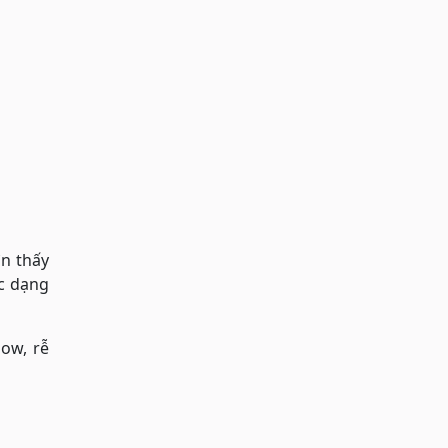
ìn thấy
ác dạng
ow, rễ