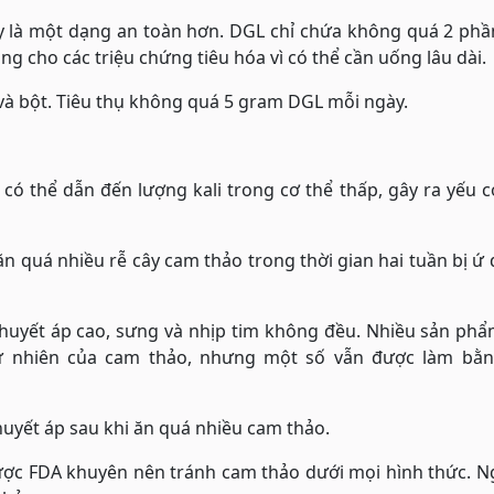
đây là một dạng an toàn hơn. DGL chỉ chứa không quá 2 ph
g cho các triệu chứng tiêu hóa vì có thể cần uống lâu dài.
 và bột. Tiêu thụ không quá 5 gram DGL mỗi ngày.
có thể dẫn đến lượng kali trong cơ thể thấp, gây ra yếu c
 quá nhiều rễ cây cam thảo trong thời gian hai tuần bị ứ 
 huyết áp cao, sưng và nhịp tim không đều. Nhiều sản phẩ
ự nhiên của cam thảo, nhưng một số vẫn được làm bằn
 huyết áp sau khi ăn quá nhiều cam thảo.
ợc FDA khuyên nên tránh cam thảo dưới mọi hình thức. Ng