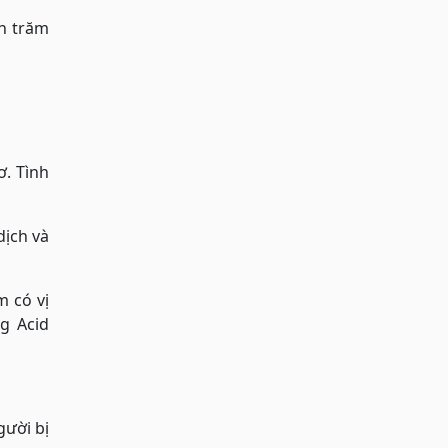
ần trăm
ơ. Tình
dịch và
m có vị
g Acid
ười bị