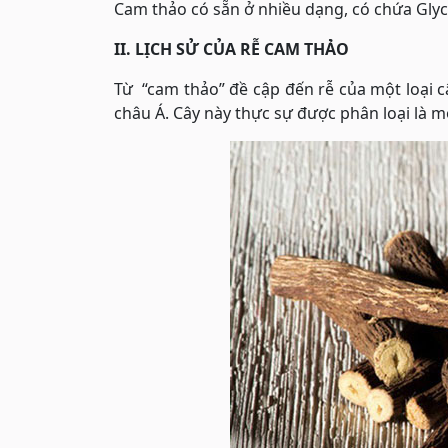
Cam thảo có sẵn ở nhiều dạng, có chứa Glycy
II. LỊCH SỬ CỦA RỄ CAM THẢO
Từ “cam thảo” đề cập đến rễ của một loại c
châu Á. Cây này thực sự được phân loại là mộ