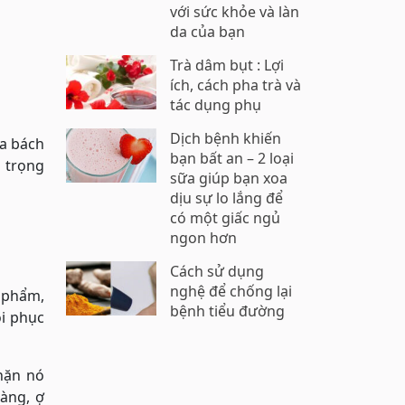
với sức khỏe và làn
da của bạn
Trà dâm bụt : Lợi
ích, cách pha trà và
tác dụng phụ
Dịch bệnh khiến
ữa bách
bạn bất an – 2 loại
 trọng
sữa giúp bạn xoa
dịu sự lo lắng để
có một giấc ngủ
ngon hơn
Cách sử dụng
nghệ để chống lại
 phẩm,
bệnh tiểu đường
ôi phục
chặn nó
ràng, ợ