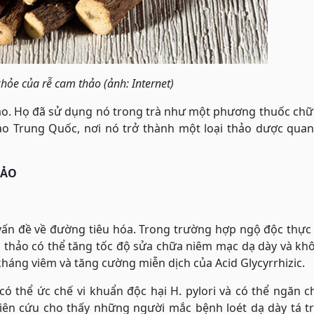
khỏe của rễ cam thảo (ảnh: Internet)
thảo. Họ đã sử dụng nó trong trà như một phương thuốc ch
o Trung Quốc, nơi nó trở thành một loại thảo dược quan
HẢO
vấn đề về đường tiêu hóa. Trong trường hợp ngộ độc thực
am thảo có thể tăng tốc độ sửa chữa niêm mạc dạ dày và kh
 kháng viêm và tăng cường miễn dịch của Acid Glycyrrhizic.
có thể ức chế vi khuẩn độc hại H. pylori và có thể ngăn 
hiên cứu cho thấy những người mắc bệnh loét dạ dày tá t