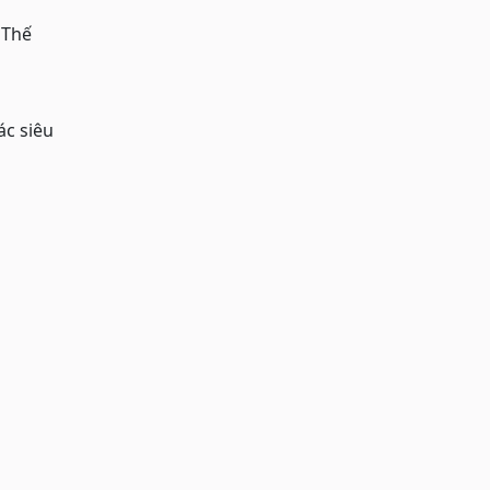
 Thế
ác siêu