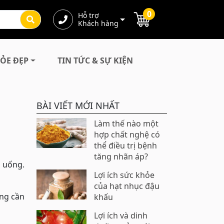
0
Hỗ trợ
Khách hàng
ỎE ĐẸP
TIN TỨC & SỰ KIỆN
BÀI VIẾT MỚI NHẤT
Làm thế nào một
hợp chất nghệ có
thể điều trị bệnh
tăng nhãn áp?
ồ uống.
Lợi ích sức khỏe
của hạt nhục đậu
ọng cần
khấu
Lợi ích và dinh