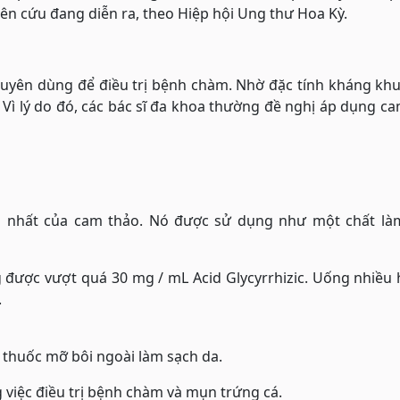
iên cứu đang diễn ra, theo Hiệp hội Ung thư Hoa Kỳ.
huyên dùng để điều trị bệnh chàm. Nhờ đặc tính kháng kh
. Vì lý do đó, các bác sĩ đa khoa thường đề nghị áp dụng c
ến nhất của cam thảo. Nó được sử dụng như một chất là
 được vượt quá 30 mg / mL Acid Glycyrrhizic. Uống nhiều
.
 thuốc mỡ bôi ngoài làm sạch da.
 việc điều trị bệnh chàm và mụn trứng cá.