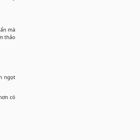
uẩn mà
am thảo
m ngọt
 hơn có