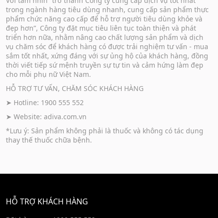
Với tầm nhìn “trở thành Công ty cung cấp dịch vụ tốt nhất
trong ngành hàng tiêu dùng nhanh, cung cấp sản phẩm thực
phẩm chức năng cao cấp để hỗ trợ người tiêu dùng khỏe và
đẹp hơn”, Công ty đặt mục tiêu liên tục toàn thiện và phát
triển hơn nữa, nhằm nâng cao chất lượng sản phẩm và dịch
vụ chăm sóc để khách hàng có được trải nghiệm tư vấn - mua
sắm tốt nhất, xứng đáng với sự ủng hộ của khách hàng, đồng
thời viết tiếp sứ mệnh truyền sự tự tin và cảm hứng làm đẹp
cho mỗi phụ nữ Việt Nam.
HỖ TRỢ TƯ VẤN, CHĂM SÓC KHÁCH HÀNG
➤ Hotline: 1900 555 552
➤ Website:
adiva.com.vn
*Lưu ý: Sản phẩm không phải là thuốc và không có tác dụng
thay thế thuốc chữa bệnh.
HỖ TRỢ KHÁCH HÀNG