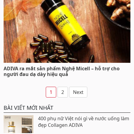
ADIVA ra mắt sản phẩm Nghệ Micell – hỗ trợ cho
người đau dạ dày hiệu quả
Phân
1
2
Next
trang
BÀI VIẾT MỚI NHẤT
bài
viết
400 phụ nữ Việt nói gì về nước uống làm
đẹp Collagen ADIVA