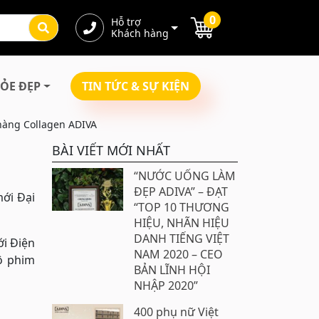
0
Hỗ trợ
Khách hàng
ỎE ĐẸP
TIN TỨC & SỰ KIỆN
 hàng Collagen ADIVA
BÀI VIẾT MỚI NHẤT
“NƯỚC UỐNG LÀM
ĐẸP ADIVA” – ĐẠT
mới Đại
“TOP 10 THƯƠNG
HIỆU, NHÃN HIỆU
DANH TIẾNG VIỆT
ới Điện
NAM 2020 – CEO
ộ phim
BẢN LĨNH HỘI
NHẬP 2020”
400 phụ nữ Việt