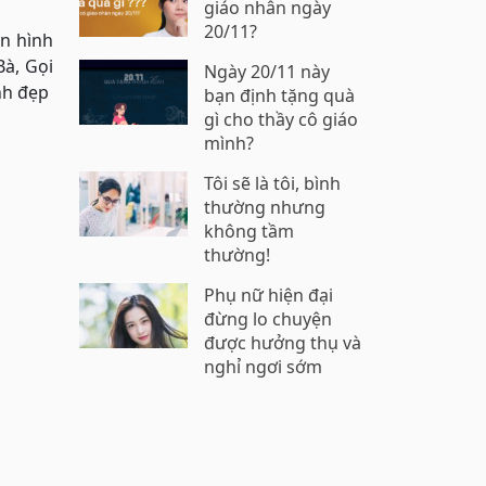
giáo nhân ngày
20/11?
n hình
Bà, Gọi
Ngày 20/11 này
nh đẹp
bạn định tặng quà
gì cho thầy cô giáo
mình?
Tôi sẽ là tôi, bình
thường nhưng
không tầm
thường!
Phụ nữ hiện đại
đừng lo chuyện
được hưởng thụ và
nghỉ ngơi sớm