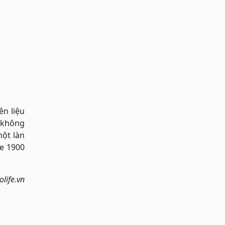
n liệu
, không
một làn
ne 1900
life.vn