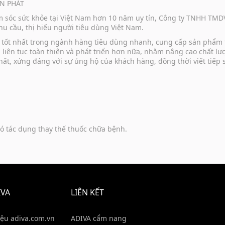
N PHÁT
ăm sóc sức khỏe tại Việt Nam hơn 10 năm uy tín, Công ty TNHH TM
u cầu, thị hiếu người tiêu dùng Việt Nam.
vụ tốt nhất trong ngành hàng tiêu dùng nhanh, cung cấp sản phẩm
u liên tục toàn thiện và phát triển hơn nữa, nhằm nâng cao chất 
hất, xứng đáng với sự ủng hộ của khách hàng, đồng thời viết tiếp
ó tác dụng thay thế thuốc chữa bệnh.
IVA
LIÊN KẾT
iệu adiva.com.vn
ADIVA cẩm nang