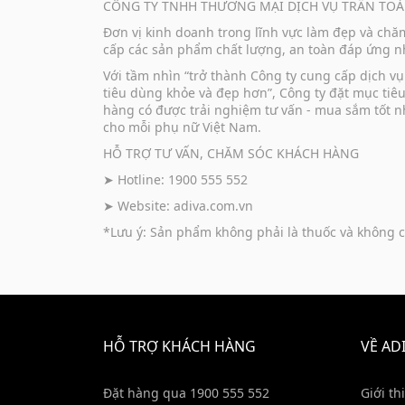
CÔNG TY TNHH THƯƠNG MẠI DỊCH VỤ TRẦN TOÀ
Đơn vị kinh doanh trong lĩnh vực làm đẹp và ch
cấp các sản phẩm chất lượng, an toàn đáp ứng nh
Với tầm nhìn “trở thành Công ty cung cấp dịch 
tiêu dùng khỏe và đẹp hơn”, Công ty đặt mục tiê
hàng có được trải nghiệm tư vấn - mua sắm tốt n
cho mỗi phụ nữ Việt Nam.
HỖ TRỢ TƯ VẤN, CHĂM SÓC KHÁCH HÀNG
➤ Hotline: 1900 555 552
➤ Website:
adiva.com.vn
*Lưu ý: Sản phẩm không phải là thuốc và không c
HỖ TRỢ KHÁCH HÀNG
VỀ AD
Đặt hàng qua 1900 555 552
Giới th