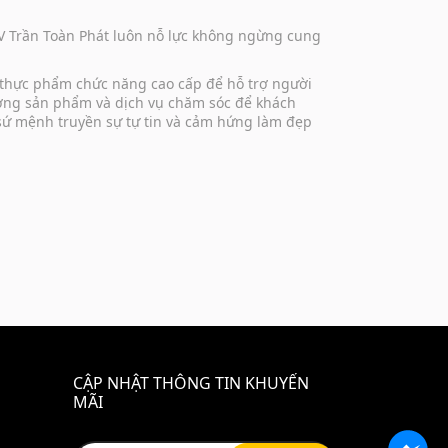
DV Trần Toàn Phát luôn nỗ lực không ngừng cung
 thực phẩm chức năng cao cấp để hỗ trợ người
lượng sản phẩm và dịch vụ chăm sóc để khách
 sứ mệnh truyền sự tự tin và cảm hứng làm đẹp
CẬP NHẬT THÔNG TIN KHUYẾN
MÃI