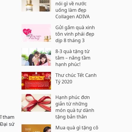
nói gì về nước
uống làm đẹp
Collagen ADIVA
Gửi gắm quà xinh
tôn vinh phái đẹp
dịp 8 tháng 3
8-3 quà tặng từ
tâm – nâng tầm
hạnh phúc!
Thư chúc Tết Canh
Tý 2020
Hạnh phúc đơn
giản từ những
món quà tự dành
tặng bản thân
sĩ tham
 Đại sứ
Mua quà gì tặng cô