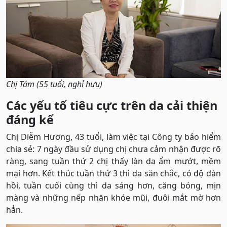
Chị Tám (55 tuổi, nghỉ hưu)
Các yếu tố tiêu cực trên da cải thiện
đáng kể
Chị Diễm Hương, 43 tuổi, làm việc tại Công ty bảo hiểm
chia sẻ: 7 ngày đầu sử dụng chị chưa cảm nhận được rõ
ràng, sang tuần thứ 2 chị thấy làn da ẩm mướt, mềm
mại hơn. Kết thúc tuần thứ 3 thì da săn chắc, có độ đàn
hồi, tuần cuối cùng thì da sáng hơn, căng bóng, mịn
màng và những nếp nhăn khóe mũi, đuôi mắt mờ hơn
hẳn.