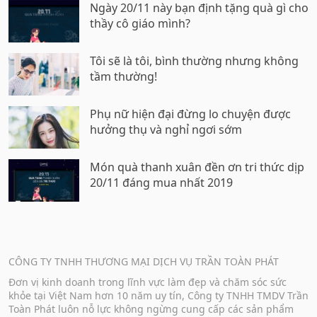
Ngày 20/11 này bạn định tặng quà gì cho
thầy cô giáo mình?
Tôi sẽ là tôi, bình thường nhưng không
tầm thường!
Phụ nữ hiện đại đừng lo chuyện được
hưởng thụ và nghỉ ngơi sớm
Món quà thanh xuân đền ơn tri thức dịp
20/11 đáng mua nhất 2019
CÔNG TY TNHH THƯƠNG MẠI DỊCH VỤ TRẦN TOÀN PHÁT
Đơn vị kinh doanh trong lĩnh vực làm đẹp và chăm sóc sức
khỏe tại Việt Nam hơn 10 năm uy tín, Công ty TNHH TMDV Trần
Toàn Phát luôn nỗ lực không ngừng cung cấp các sản phẩm