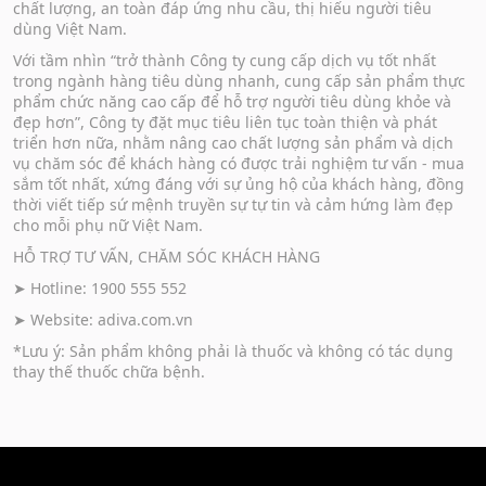
chất lượng, an toàn đáp ứng nhu cầu, thị hiếu người tiêu
dùng Việt Nam.
Với tầm nhìn “trở thành Công ty cung cấp dịch vụ tốt nhất
trong ngành hàng tiêu dùng nhanh, cung cấp sản phẩm thực
phẩm chức năng cao cấp để hỗ trợ người tiêu dùng khỏe và
đẹp hơn”, Công ty đặt mục tiêu liên tục toàn thiện và phát
triển hơn nữa, nhằm nâng cao chất lượng sản phẩm và dịch
vụ chăm sóc để khách hàng có được trải nghiệm tư vấn - mua
sắm tốt nhất, xứng đáng với sự ủng hộ của khách hàng, đồng
thời viết tiếp sứ mệnh truyền sự tự tin và cảm hứng làm đẹp
cho mỗi phụ nữ Việt Nam.
HỖ TRỢ TƯ VẤN, CHĂM SÓC KHÁCH HÀNG
➤ Hotline: 1900 555 552
➤ Website:
adiva.com.vn
*Lưu ý: Sản phẩm không phải là thuốc và không có tác dụng
thay thế thuốc chữa bệnh.