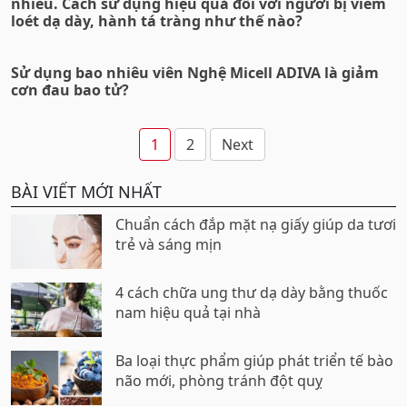
nhiêu. Cách sử dụng hiệu quả đối với người bị viêm
loét dạ dày, hành tá tràng như thế nào?
Sử dụng bao nhiêu viên Nghệ Micell ADIVA là giảm
cơn đau bao tử?
Phân
1
2
Next
trang
BÀI VIẾT MỚI NHẤT
bài
viết
Chuẩn cách đắp mặt nạ giấy giúp da tươi
trẻ và sáng mịn
4 cách chữa ung thư dạ dày bằng thuốc
nam hiệu quả tại nhà
Ba loại thực phẩm giúp phát triển tế bào
não mới, phòng tránh đột quỵ