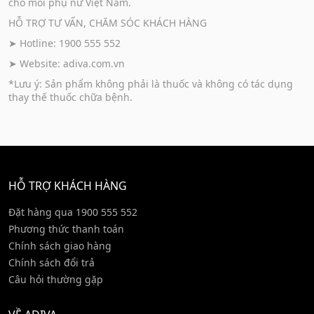
cho mỗi phụ nữ Việt Nam.
HỖ TRỢ TƯ VẤN, CHĂM SÓC KHÁCH HÀNG
➤ Hotline: 1900 555 552
➤ Website:
adiva.com.vn
*Lưu ý: Sản phẩm không phải là thuốc và không có tác dụng
thay thế thuốc chữa bệnh.
HỖ TRỢ KHÁCH HÀNG
Đặt hàng qua 1900 555 552
Phương thức thanh toán
Chính sách giao hàng
Chính sách đổi trả
Câu hỏi thường gặp