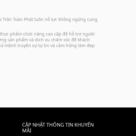
DV Trần Toàn Phát luôn nỗ lực không ngừng cung
 thực phẩm chức năng cao cấp để hỗ trợ người
lượng sản phẩm và dịch vụ chăm sóc để khách
 sứ mệnh truyền sự tự tin và cảm hứng làm đẹp
CẬP NHẬT THÔNG TIN KHUYẾN
MÃI