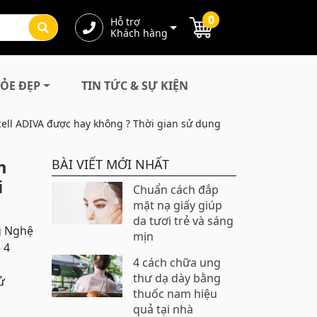
0
Hỗ trợ
Khách hàng
ỎE ĐẸP
TIN TỨC & SỰ KIỆN
cell ADIVA được hay không ? Thời gian sử dụng
m
BÀI VIẾT MỚI NHẤT
i
Chuẩn cách đắp
mặt nạ giấy giúp
da tươi trẻ và sáng
g Nghệ
mịn
 4
4 cách chữa ung
thư dạ dày bằng
ử
thuốc nam hiệu
quả tại nhà