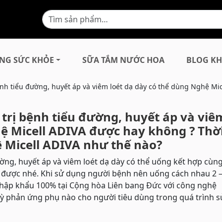
NG SỨC KHỎE
SỮA TẮM NƯỚC HOA
BLOG KH
nh tiểu đường, huyết áp và viêm loét dạ dày có thể dùng Nghệ Mi
trị bệnh tiểu đường, huyết áp và viê
hệ Micell ADIVA được hay không ? Thờ
 Micell ADIVA như thế nào?
ờng, huyết áp và viêm loét dạ dày có thể uống kết hợp cùn
nh được nhé. Khi sử dụng người bệnh nên uống cách nhau 2 –
nhập khẩu 100% tại Cộng hòa Liên bang Đức với công nghệ
kỳ phản ứng phụ nào cho người tiêu dùng trong quá trình s