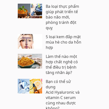
Ba loại thực phẩm
giúp phát triển tế
bào não mới,
phòng tránh đột
quỵ
5 loại kem đắp mặt
mùa hè cho da hỗn
hợp
Làm thế nào một
hợp chất nghệ có
thể điều trị bệnh
tăng nhãn áp?
Bạn có thể sử
dụng
Acid Hyaluronic và
vitamin C serum
cùng nhau được
không?