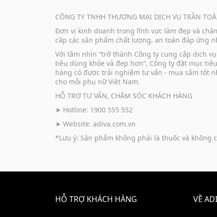
CÔNG TY TNHH THƯƠNG MẠI DỊCH VỤ TRẦN TOÀ
Đơn vị kinh doanh trong lĩnh vực làm đẹp và ch
cấp các sản phẩm chất lượng, an toàn đáp ứng nh
Với tầm nhìn “trở thành Công ty cung cấp dịch 
tiêu dùng khỏe và đẹp hơn”, Công ty đặt mục tiê
hàng có được trải nghiệm tư vấn - mua sắm tốt n
cho mỗi phụ nữ Việt Nam.
HỖ TRỢ TƯ VẤN, CHĂM SÓC KHÁCH HÀNG
➤ Hotline: 1900 555 552
➤ Website:
adiva.com.vn
*Lưu ý: Sản phẩm không phải là thuốc và không c
HỖ TRỢ KHÁCH HÀNG
VỀ AD