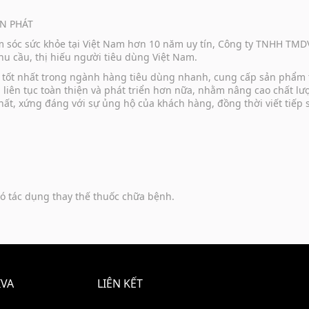
N PHÁT
ăm sóc sức khỏe tại Việt Nam hơn 10 năm uy tín, Công ty TNHH TM
u cầu, thị hiếu người tiêu dùng Việt Nam.
vụ tốt nhất trong ngành hàng tiêu dùng nhanh, cung cấp sản phẩm
u liên tục toàn thiện và phát triển hơn nữa, nhằm nâng cao chất 
hất, xứng đáng với sự ủng hộ của khách hàng, đồng thời viết tiếp
ó tác dụng thay thế thuốc chữa bệnh.
IVA
LIÊN KẾT