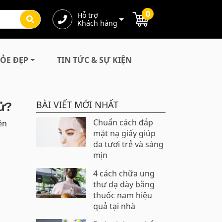
0
Hỗ trợ
Khách hàng
ỎE ĐẸP
TIN TỨC & SỰ KIỆN
ử?
BÀI VIẾT MỚI NHẤT
Chuẩn cách đắp
ên
mặt nạ giấy giúp
da tươi trẻ và sáng
mịn
4 cách chữa ung
thư dạ dày bằng
thuốc nam hiệu
quả tại nhà