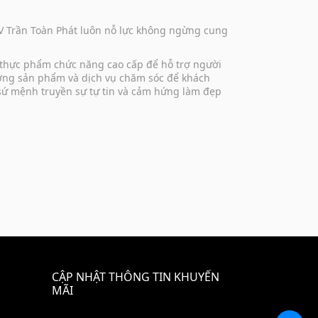
DV Trần Toàn Phát luôn nỗ lực không ngừng cung
 thực phẩm chức năng cao cấp để hỗ trợ người
lượng sản phẩm và dịch vụ chăm sóc để khách
 sứ mệnh truyền sự tự tin và cảm hứng làm đẹp
CẬP NHẬT THÔNG TIN KHUYẾN
MÃI