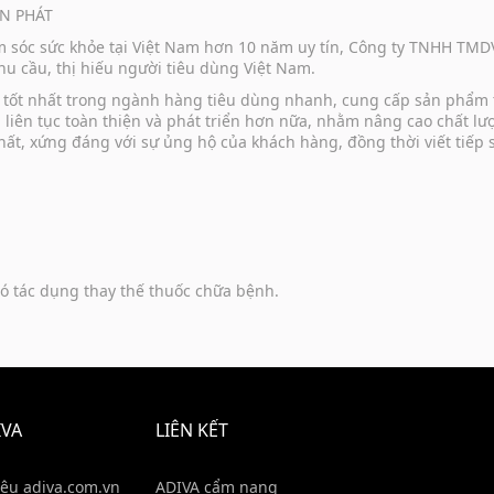
N PHÁT
ăm sóc sức khỏe tại Việt Nam hơn 10 năm uy tín, Công ty TNHH TM
u cầu, thị hiếu người tiêu dùng Việt Nam.
vụ tốt nhất trong ngành hàng tiêu dùng nhanh, cung cấp sản phẩm
u liên tục toàn thiện và phát triển hơn nữa, nhằm nâng cao chất 
hất, xứng đáng với sự ủng hộ của khách hàng, đồng thời viết tiếp
ó tác dụng thay thế thuốc chữa bệnh.
IVA
LIÊN KẾT
iệu adiva.com.vn
ADIVA cẩm nang