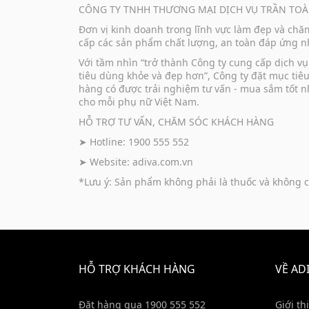
CÔNG TY TNHH THƯƠNG MẠI DỊCH VỤ TRẦN TOÀ
Đơn vị kinh doanh trong lĩnh vực làm đẹp và ch
cấp các sản phẩm chất lượng, an toàn đáp ứng nh
Với tầm nhìn “trở thành Công ty cung cấp dịch 
tiêu dùng khỏe và đẹp hơn”, Công ty đặt mục tiê
hàng có được trải nghiệm tư vấn - mua sắm tốt n
cho mỗi phụ nữ Việt Nam.
HỖ TRỢ TƯ VẤN, CHĂM SÓC KHÁCH HÀNG
➤ Hotline: 1900 555 552
➤ Website:
adiva.com.vn
*Lưu ý: Sản phẩm không phải là thuốc và không c
HỖ TRỢ KHÁCH HÀNG
VỀ AD
Đặt hàng qua 1900 555 552
Giới th