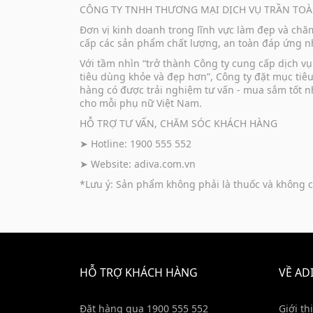
CÔNG TY TNHH THƯƠNG MẠI DỊCH VỤ TRẦN TOÀ
Đơn vị kinh doanh trong lĩnh vực làm đẹp và ch
cấp các sản phẩm chất lượng, an toàn đáp ứng nh
Với tầm nhìn “trở thành Công ty cung cấp dịch 
tiêu dùng khỏe và đẹp hơn”, Công ty đặt mục tiê
hàng có được trải nghiệm tư vấn - mua sắm tốt n
cho mỗi phụ nữ Việt Nam.
HỖ TRỢ TƯ VẤN, CHĂM SÓC KHÁCH HÀNG
➤ Hotline: 1900 555 552
➤ Website:
adiva.com.vn
*Lưu ý: Sản phẩm không phải là thuốc và không c
HỖ TRỢ KHÁCH HÀNG
VỀ AD
Đặt hàng qua 1900 555 552
Giới th