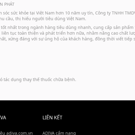
N PHÁT
ăm sóc sức khỏe tại Việt Nam hơn 10 năm uy tín, Công ty TNHH TM
u cầu, thị hiếu người tiêu dùng Việt Nam.
vụ tốt nhất trong ngành hàng tiêu dùng nhanh, cung cấp sản phẩm
u liên tục toàn thiện và phát triển hơn nữa, nhằm nâng cao chất 
hất, xứng đáng với sự ủng hộ của khách hàng, đồng thời viết tiếp
ó tác dụng thay thế thuốc chữa bệnh.
IVA
LIÊN KẾT
iệu adiva.com.vn
ADIVA cẩm nang