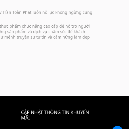
DV Trần Toàn Phát luôn nỗ lực không ngừng cung
 thực phẩm chức năng cao cấp để hỗ trợ người
lượng sản phẩm và dịch vụ chăm sóc để khách
 sứ mệnh truyền sự tự tin và cảm hứng làm đẹp
CẬP NHẬT THÔNG TIN KHUYẾN
MÃI