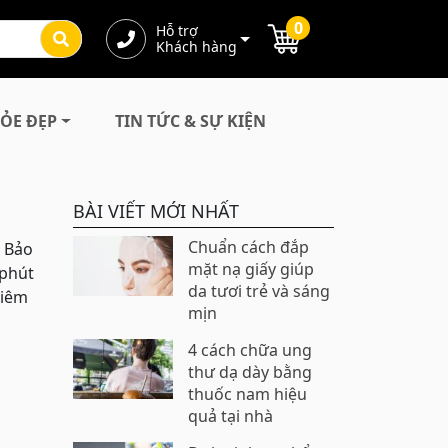
0
Hỗ trợ
Khách hàng
ỎE ĐẸP
TIN TỨC & SỰ KIỆN
BÀI VIẾT MỚI NHẤT
Chuẩn cách đắp
m Bảo
mặt nạ giấy giúp
 phút
da tươi trẻ và sáng
viêm
mịn
4 cách chữa ung
thư dạ dày bằng
thuốc nam hiệu
quả tại nhà