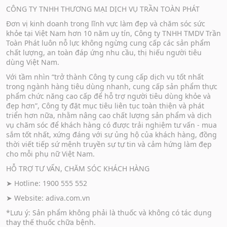
CÔNG TY TNHH THƯƠNG MẠI DỊCH VỤ TRẦN TOÀN PHÁT
Đơn vị kinh doanh trong lĩnh vực làm đẹp và chăm sóc sức
khỏe tại Việt Nam hơn 10 năm uy tín, Công ty TNHH TMDV Trần
Toàn Phát luôn nỗ lực không ngừng cung cấp các sản phẩm
chất lượng, an toàn đáp ứng nhu cầu, thị hiếu người tiêu
dùng Việt Nam.
Với tầm nhìn “trở thành Công ty cung cấp dịch vụ tốt nhất
trong ngành hàng tiêu dùng nhanh, cung cấp sản phẩm thực
phẩm chức năng cao cấp để hỗ trợ người tiêu dùng khỏe và
đẹp hơn”, Công ty đặt mục tiêu liên tục toàn thiện và phát
triển hơn nữa, nhằm nâng cao chất lượng sản phẩm và dịch
vụ chăm sóc để khách hàng có được trải nghiệm tư vấn - mua
sắm tốt nhất, xứng đáng với sự ủng hộ của khách hàng, đồng
thời viết tiếp sứ mệnh truyền sự tự tin và cảm hứng làm đẹp
cho mỗi phụ nữ Việt Nam.
HỖ TRỢ TƯ VẤN, CHĂM SÓC KHÁCH HÀNG
➤ Hotline: 1900 555 552
➤ Website:
adiva.com.vn
*Lưu ý: Sản phẩm không phải là thuốc và không có tác dụng
thay thế thuốc chữa bệnh.