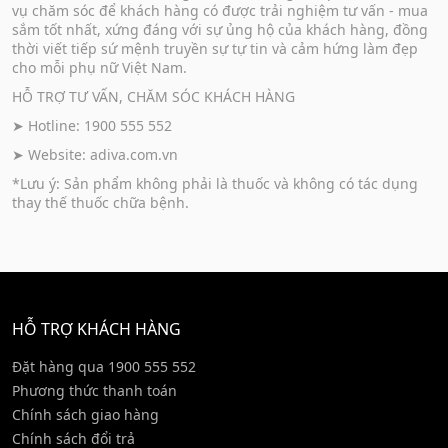
vụ chăm sóc để khách hàng có được trải nghiệm tư vấn - mua
sắm tốt nhất, xứng đáng với sự ủng hộ của khách hàng, đồng
thời viết tiếp sứ mệnh truyền sự tự tin và cảm hứng làm đẹp
cho mỗi phụ nữ Việt Nam.
HỖ TRỢ TƯ VẤN, CHĂM SÓC KHÁCH HÀNG
➤ Hotline: 1900 555 552
➤ Website:
adiva.com.vn
*Lưu ý: Sản phẩm không phải là thuốc và không có tác dụng
thay thế thuốc chữa bệnh.
HỖ TRỢ KHÁCH HÀNG
Đặt hàng qua 1900 555 552
Phương thức thanh toán
Chính sách giao hàng
Chính sách đổi trả