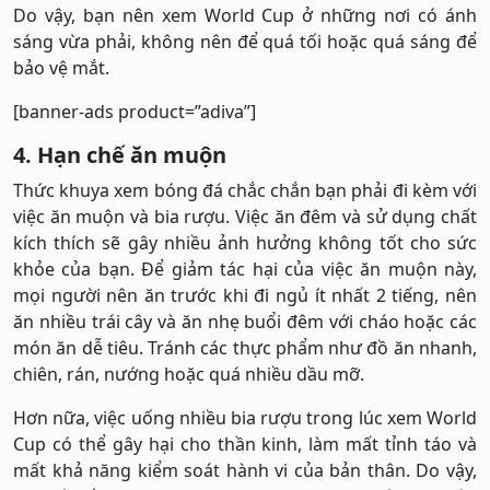
Do vậy, bạn nên xem World Cup ở những nơi có ánh
sáng vừa phải, không nên để quá tối hoặc quá sáng để
bảo vệ mắt.
[banner-ads product=”adiva”]
4. Hạn chế ăn muộn
Thức khuya xem bóng đá chắc chắn bạn phải đi kèm với
việc ăn muộn và bia rượu. Việc ăn đêm và sử dụng chất
kích thích sẽ gây nhiều ảnh hưởng không tốt cho sức
khỏe của bạn. Để giảm tác hại của việc ăn muộn này,
mọi người nên ăn trước khi đi ngủ ít nhất 2 tiếng, nên
ăn nhiều trái cây và ăn nhẹ buổi đêm với cháo hoặc các
món ăn dễ tiêu. Tránh các thực phẩm như đồ ăn nhanh,
chiên, rán, nướng hoặc quá nhiều dầu mỡ.
Hơn nữa, việc uống nhiều bia rượu trong lúc xem World
Cup có thể gây hại cho thần kinh, làm mất tỉnh táo và
mất khả năng kiểm soát hành vi của bản thân. Do vậy,