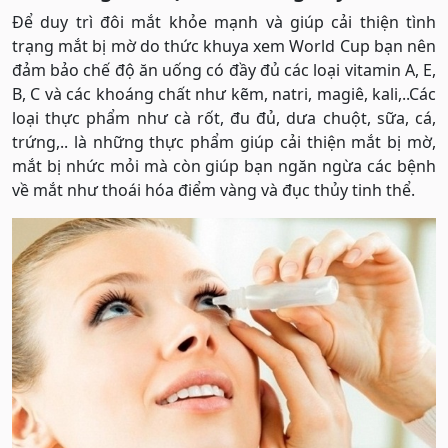
Để duy trì đôi mắt khỏe mạnh và giúp cải thiện tình
trạng mắt bị mờ do thức khuya xem World Cup bạn nên
đảm bảo chế độ ăn uống có đầy đủ các loại vitamin A, E,
B, C và các khoáng chất như kẽm, natri, magiê, kali,..Các
loại thực phẩm như cà rốt, đu đủ, dưa chuột, sữa, cá,
trứng,.. là những thực phẩm giúp cải thiện mắt bị mờ,
mắt bị nhức mỏi mà còn giúp bạn ngăn ngừa các bệnh
về mắt như thoái hóa điểm vàng và đục thủy tinh thể.