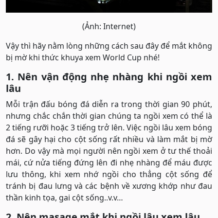
(Ảnh: Internet)
Vậy thì hãy nằm lòng những cách sau đây để mắt không
bị mờ khi thức khuya xem World Cup nhé!
1. Nên vận động nhẹ nhàng khi ngồi xem
lâu
Mỗi trận đấu bóng đá diễn ra trong thời gian 90 phút,
nhưng chắc chắn thời gian chúng ta ngồi xem có thể là
2 tiếng rưỡi hoặc 3 tiếng trở lên. Việc ngồi lâu xem bóng
đá sẽ gây hại cho cột sống rất nhiều và làm mắt bị mờ
hơn. Do vậy mà mọi người nên ngồi xem ở tư thế thoải
mái, cứ nửa tiếng đứng lên đi nhẹ nhàng để máu được
lưu thông, khi xem nhớ ngồi cho thẳng cột sống để
tránh bị đau lưng và các bệnh về xương khớp như đau
thần kinh tọa, gai cột sống..v.v…
2. Nên masage mắt khi ngồi lâu xem lâu