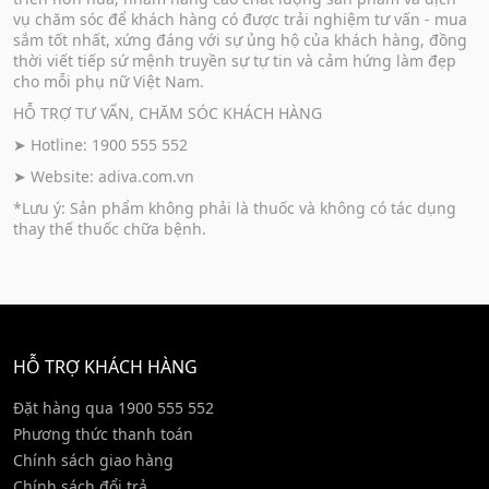
vụ chăm sóc để khách hàng có được trải nghiệm tư vấn - mua
sắm tốt nhất, xứng đáng với sự ủng hộ của khách hàng, đồng
thời viết tiếp sứ mệnh truyền sự tự tin và cảm hứng làm đẹp
cho mỗi phụ nữ Việt Nam.
HỖ TRỢ TƯ VẤN, CHĂM SÓC KHÁCH HÀNG
➤ Hotline: 1900 555 552
➤ Website:
adiva.com.vn
*Lưu ý: Sản phẩm không phải là thuốc và không có tác dụng
thay thế thuốc chữa bệnh.
HỖ TRỢ KHÁCH HÀNG
Đặt hàng qua 1900 555 552
Phương thức thanh toán
Chính sách giao hàng
Chính sách đổi trả