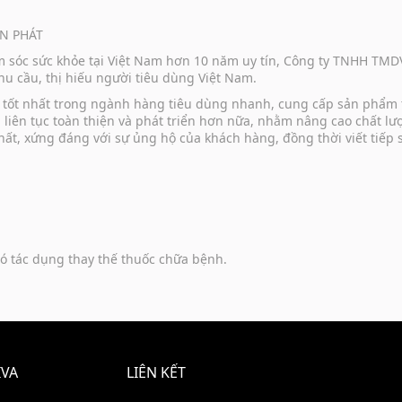
N PHÁT
ăm sóc sức khỏe tại Việt Nam hơn 10 năm uy tín, Công ty TNHH TM
u cầu, thị hiếu người tiêu dùng Việt Nam.
vụ tốt nhất trong ngành hàng tiêu dùng nhanh, cung cấp sản phẩm
u liên tục toàn thiện và phát triển hơn nữa, nhằm nâng cao chất 
hất, xứng đáng với sự ủng hộ của khách hàng, đồng thời viết tiếp
ó tác dụng thay thế thuốc chữa bệnh.
IVA
LIÊN KẾT