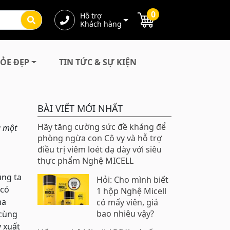
0
Hỗ trợ
Khách hàng
ỎE ĐẸP
TIN TỨC & SỰ KIỆN
BÀI VIẾT MỚI NHẤT
Hãy tăng cường sức đề kháng để
à một
phòng ngừa con Cô vy và hỗ trợ
điều trị viêm loét dạ dày với siêu
thực phẩm Nghệ MICELL
úng ta
Hỏi: Cho mình biết
 có
1 hộp Nghệ Micell
ma
có mấy viên, giá
bao nhiêu vậy?
 cùng
y xuất