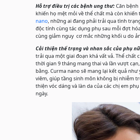
Hỗ trợ điều trị các bệnh ung thư:
Căn bệnh u
khiến họ mệt mỏi về thể chất mà còn khiến t
nano
, những ai đang phải trải qua tình trạ
độc tính cùng tác dụng phụ sau mỗi đợt hóa 
cùng giảm nguy cơ mắc những khối u do ản
Cải thiện thể trạng và nhan sắc của phụ nữ
trải qua một giai đoạn khá vất vả. Thể chấ
thời gian 9 tháng mang thai và lần vượt cạn,
bằng. Curma nano sẽ mang lại kết quả như
viêm, giúp tầng sinh môn không bị nhiễm tr
thiện vóc dáng và làn da của các chị em phụ 
ngày.