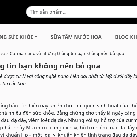
NG SỨC KHỎE
SỮA TẮM NƯỚC HOA
BLOG KH
iva
Curma nano và những thông tin bạn không nên bỏ qua
 tin bạn không nên bỏ qua
 được xử lý với công nghệ nano hiện đại nhất từ Mỹ, dưới đây l
 cho các bạn.
ng bận rộn hiện nay khiến cho thói quen sinh hoạt của ch
khá nhiều đến sức khỏe. Bằng chứng cho thấy là ngày càng
 đau dạ dày, viêm loét dạ dày. Nhưng với sự hỗ trợ của cur
ng chất nhày Mucin có trong dịch vị; hỗ trợ niêm mạc dạ dày
ế vi khuẩn Hp – một loại vi khuẩn khiến tình trạng đau dạ dà