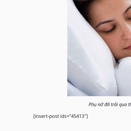
Phụ nữ đã trải qua t
[insert-post ids=”45413″]