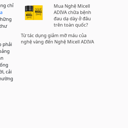
ông chỉ
Mua Nghệ Micell
a
ADIVA chữa bệnh
đau dạ dày ở đâu
 những
trên toàn quốc?
 thư
Từ tác dụng giảm mỡ máu của
nghệ vàng đến Nghệ Micell ADIVA
ọ phải
hoảng
ân
hống
i, cải
 thường