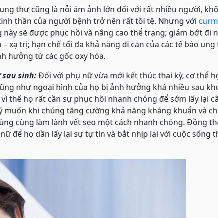
ng thư cũng là nỗi ám ảnh lớn đối với rất nhiều người, kh
inh thần của người bệnh trở nên rất tồi tệ. Nhưng với
curm
ng này sẽ được phục hồi và nâng cao thể trạng; giảm bớt đi
– xạ trị; hạn chế tối đa khả năng di căn của các tế bào ung
h hưởng từ các gốc oxy hóa.
 sau sinh:
Đối với phụ nữ vừa mới kết thúc thai kỳ, cơ thể h
t cũng như ngoại hình của họ bị ảnh hưởng khá nhiều sau k
 vì thế họ rất cần sự phục hồi nhanh chóng để sớm lấy lại c
 ý muốn khi chúng tăng cường khả năng kháng khuẩn và c
ùng cùng làm lành vết sẹo một cách nhanh chóng. Đồng thờ
nữ để họ dần lấy lại sự tự tin và bắt nhịp lại với cuộc sống