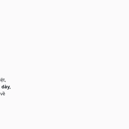
ệt,
 dày,
 về