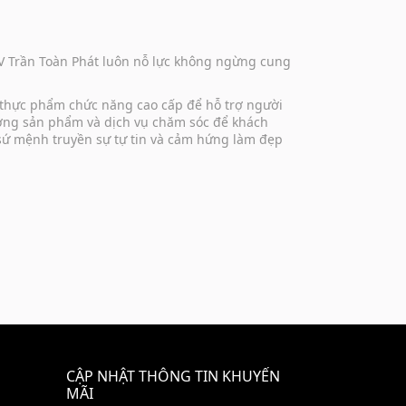
DV Trần Toàn Phát luôn nỗ lực không ngừng cung
 thực phẩm chức năng cao cấp để hỗ trợ người
lượng sản phẩm và dịch vụ chăm sóc để khách
 sứ mệnh truyền sự tự tin và cảm hứng làm đẹp
CẬP NHẬT THÔNG TIN KHUYẾN
MÃI