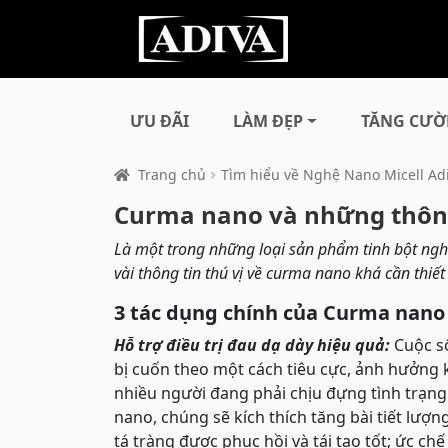
ƯU ĐÃI
LÀM ĐẸP
TĂNG CƯỜ
Trang chủ
Tìm hiểu về Nghệ Nano Micell Ad
Curma nano và những thông
Là một trong những loại sản phẩm tinh bột nghệ
vài thông tin thú vị về curma nano khá cần thiết
3 tác dụng chính của Curma nano
Hỗ trợ điều trị đau dạ dày hiệu quả:
Cuộc số
bị cuốn theo một cách tiêu cực, ảnh hưởng 
nhiều người đang phải chịu đựng tình trạng
nano, chúng sẽ kích thích tăng bài tiết lượ
tá tràng được phục hồi và tái tạo tốt; ức ch