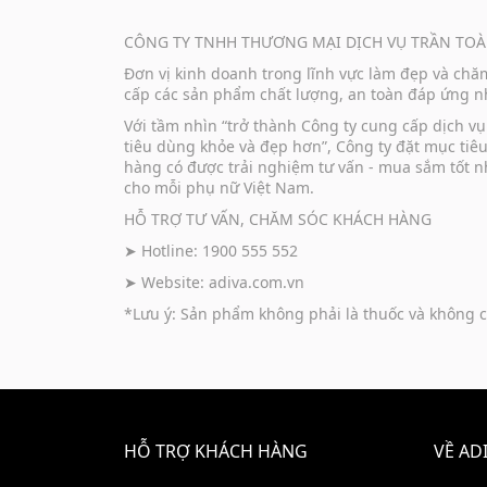
CÔNG TY TNHH THƯƠNG MẠI DỊCH VỤ TRẦN TOÀ
Đơn vị kinh doanh trong lĩnh vực làm đẹp và ch
cấp các sản phẩm chất lượng, an toàn đáp ứng nh
Với tầm nhìn “trở thành Công ty cung cấp dịch 
tiêu dùng khỏe và đẹp hơn”, Công ty đặt mục tiê
hàng có được trải nghiệm tư vấn - mua sắm tốt n
cho mỗi phụ nữ Việt Nam.
HỖ TRỢ TƯ VẤN, CHĂM SÓC KHÁCH HÀNG
➤ Hotline: 1900 555 552
➤ Website:
adiva.com.vn
*Lưu ý: Sản phẩm không phải là thuốc và không c
HỖ TRỢ KHÁCH HÀNG
VỀ AD