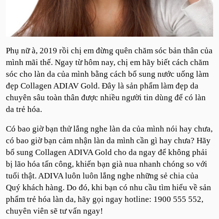
Phụ nữ à, 2019 rồi chị em đừng quên chăm sóc bản thân của
mình mãi thế. Ngay từ hôm nay, chị em hãy biết cách chăm
sóc cho làn da của mình bằng cách bổ sung nước uống làm
đẹp Collagen ADIAV Gold. Đây là sản phẩm làm đẹp da
chuyên sâu toàn thân được nhiều người tin dùng để có làn
da trẻ hóa.
Có bao giờ bạn thử lắng nghe làn da của mình nói hay chưa,
có bao giờ bạn cảm nhận làn da mình cần gì hay chưa? Hãy
bổ sung Collagen ADIVA Gold cho da ngay để không phải
bị lão hóa tấn công, khiến bạn già nua nhanh chóng so với
tuổi thật. ADIVA luôn luôn lắng nghe những sẻ chia của
Quý khách hàng. Do đó, khi bạn có nhu cầu tìm hiểu về sản
phẩm trẻ hóa làn da, hãy gọi ngay hotline: 1900 555 552,
chuyên viên sẽ tư vấn ngay!