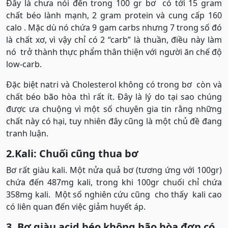
Đấy là chưa nói đến trong 100 gr bơ có tới 15 gram
chất béo lành mạnh, 2 gram protein và cung cấp 160
calo . Mặc dù nó chứa 9 gam carbs nhưng 7 trong số đó
là chất xơ, vì vậy chỉ có 2 “carb” là thuần, điều này làm
nó trở thành thực phẩm thân thiện với người ăn chế độ
low-carb.
Đặc biệt natri và Cholesterol không có trong bơ còn và
chất béo bão hòa thì rất ít. Đây là lý do tại sao chúng
được ưa chuộng vì một số chuyên gia tin rằng những
chất này có hại, tuy nhiên đây cũng là một chủ đề đang
tranh luận.
2.Kali: Chuối cũng thua bơ
Bơ rất giàu kali. Một nửa quả bơ (tương ứng với 100gr)
chứa đến 487mg kali, trong khi 100gr chuối chỉ chứa
358mg kali. Một số nghiên cứu cũng cho thấy kali cao
có liên quan đến việc giảm huyết áp.
3. Bơ giàu acid béo không bão hòa đơn có