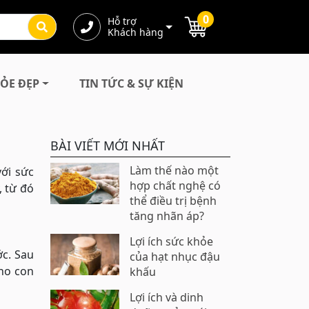
0
Hỗ trợ
Khách hàng
ỎE ĐẸP
TIN TỨC & SỰ KIỆN
BÀI VIẾT MỚI NHẤT
Làm thế nào một
ới sức
hợp chất nghệ có
, từ đó
thể điều trị bệnh
tăng nhãn áp?
Lợi ích sức khỏe
ớc. Sau
của hạt nhục đậu
cho con
khấu
Lợi ích và dinh