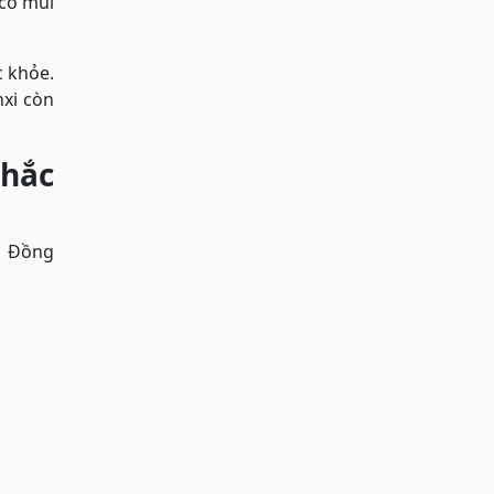
 có mùi
c khỏe.
nxi còn
chắc
e. Đồng