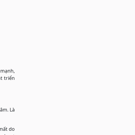
e mạnh,
t triển
tâm. Là
 mất do