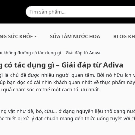
NG SỨC KHỎE
SỮA TẮM NƯỚC HOA
BLOG KH
i không đường có tác dụng gì – Giải đáp từ Adiva
có tác dụng gì – Giải đáp từ Adiva
 là chủ đề được nhiều người quan tâm. Bởi nó hữu ích v
giúp bạn đọc có cái nhìn khách quan nhất về thực phẩm này
 quả chăm sóc cơ thể một cách tối ưu nhất.
động vật như dê, bò, cừu… ở dạng nguyên liệu thô dạng nư
ác thiết bị xử lý đạt chuẩn mang đến thức uống tuyệt vời 