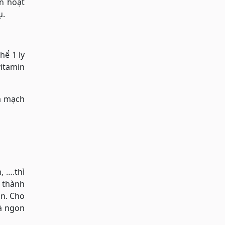
n hoạt
ụ.
hể 1 ly
vitamin
a mạch
, ….thì
i thành
in. Cho
và ngon