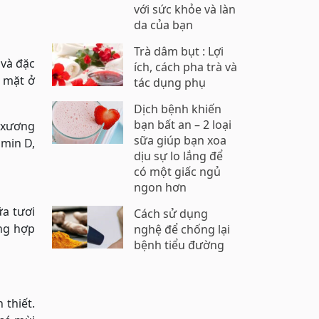
với sức khỏe và làn
da của bạn
Trà dâm bụt : Lợi
 và đặc
ích, cách pha trà và
a mặt ở
tác dụng phụ
Dịch bệnh khiến
bạn bất an – 2 loại
, xương
sữa giúp bạn xoa
amin D,
dịu sự lo lắng để
có một giấc ngủ
ngon hơn
a tươi
Cách sử dụng
ổng hợp
nghệ để chống lại
bệnh tiểu đường
 thiết.