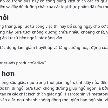
ho có trong sữa này có công dụng kích thích các cơ qua
ện và đầy đủ dưỡng chất của các loại thực phẩm đã tiêu th
mỏi
 thẳng, áp lực từ công việc thì hãy bổ sung ngay cho cơ t
rạng này. Sữa tươi không đường chứa nhiều khoáng chất, 
g áp lực từ bên ngoài tác động vào.
ó tác dụng làm giảm huyết áp và tăng cường hoạt động củ
nner-ads product=”adiva”]
u hơn
ng sâu giấc, ngủ trong thời gian ngắn, tỉnh dậy nửa đêm
ớc khi đi ngủ. Sữa tươi không đường giúp ngủ ngon là bở
tạo ra các chất kích thích giấc ngủ là serotonin và metaton
đi vào giấc ngủ nhanh chóng đồng thời giúp bạn ngủ sâu 