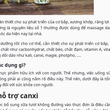
n thiết cho sự phát triển của cơ bắp, xương khớp, răng lợi
đường là nguyên liệu số 1 thường được dùng để massage d
óc da hiện nay tại nhà.
ưỡng tốt cho cơ thể, cần thiết cho sự phát triển cơ bắp
g chất như cacbonhydrat, chất béo, chất đạm, vitamin A, vit
dồi dào như kali, canxi, magie, photpho, ….
c dụng gì?
hực phẩm hữu ích với con người. Thế nhưng, việc uống sữ
ng phải ai cũng nắm rõ điều này. Thế nên, dưới đây là t
đối với sức khỏe con người.
ỗ trợ canxi
c bổ sung sữa tươi không đường vào thực đơn là điều cần