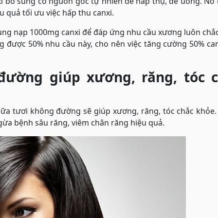
i bổ sung có nguồn gốc tự nhiên dễ hấp thụ, dễ uống. Nó
ệu quả tối ưu việc hấp thu canxi.
 dung nạp 1000mg canxi để đáp ứng nhu cầu xương luôn chắ
ng được 50% nhu cầu này, cho nên việc tăng cường 50% ca
đường giúp xương, răng, tóc 
 sữa tươi không đường sẽ giúp xương, răng, tóc chắc khỏ
ừa bệnh sâu răng, viêm chân răng hiệu quả.