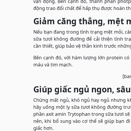
vận động. Bên cạnh đó, thành phần photp
động trao đổi chất để hấp thụ được hoàn thi
Giảm căng thẳng, mệt 
Nếu bạn đang trong tình trạng mệt mỏi, căng
sữa tươi không đường để cải thiện tình t
cần thiết, giúp bảo vệ thần kinh trước nhữn
Bên cạnh đó, với hàm lượng lớn protein c
máu và tim mạch.
[ba
Giúp giấc ngủ ngon, sâ
Chứng mất ngủ, khó ngủ hay ngủ nhưng khô
hãy uống một ly sữa tươi không đường trư
phần axit amin Trytophan trong sữa tươi sẽ 
nên, khi bổ sung vào cơ thể sẽ giúp bạn 
giấc hơn.