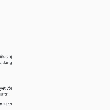
iều chị
đa dạng
ệt vời
 trị.
m sạch