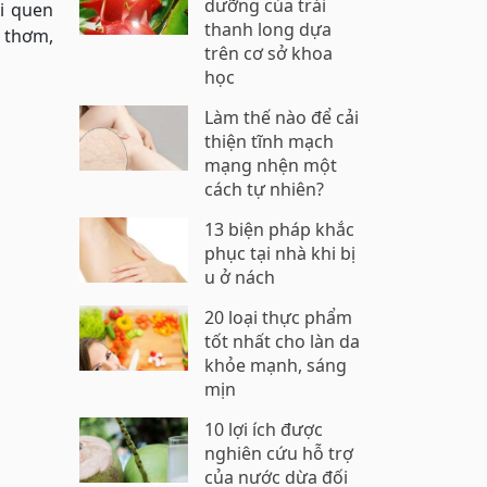
dưỡng của trái
i quen
thanh long dựa
 thơm,
trên cơ sở khoa
học
Làm thế nào để cải
thiện tĩnh mạch
mạng nhện một
cách tự nhiên?
13 biện pháp khắc
phục tại nhà khi bị
u ở nách
20 loại thực phẩm
tốt nhất cho làn da
khỏe mạnh, sáng
mịn
10 lợi ích được
nghiên cứu hỗ trợ
của nước dừa đối