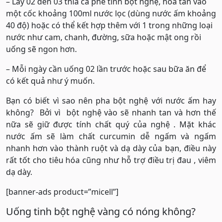
– Lấy 02 đến 03 thìa cà phê tinh bột nghệ, hòa tan vào
một cốc khoảng 100ml nước lọc (dùng nước ấm khoảng
40 độ) hoặc có thể kết hợp thêm với 1 trong những loại
nước như cam, chanh, đường, sữa hoặc mật ong rồi
uống sẽ ngon hơn.
– Mỗi ngày cần uống 02 lần trước hoặc sau bữa ăn để
có kết quả như ý muốn.
Bạn có biết vì sao nên pha bột nghệ với nước ấm hay
không? Bởi vì bột nghệ vào sẽ nhanh tan và hơn thế
nữa sẽ giữ được tính chất quý của nghệ . Mặt khác
nước ấm sẽ làm chất curcumin dễ ngấm và ngấm
nhanh hơn vào thành ruột và dạ dày của bạn, điều này
rất tốt cho tiêu hóa cũng như hỗ trợ điều trị đau , viêm
dạ dày.
[banner-ads product=”micell”]
Uống tinh bột nghệ vàng có nóng không?