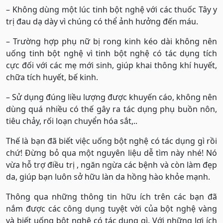
– Không dùng một lúc tinh bột nghệ với các thuốc Tây y
trị đau dạ dày vì chúng có thể ảnh hưởng đến máu.
– Trường hợp phụ nữ bị rong kinh kéo dài không nên
uống tinh bột nghệ vì tinh bột nghệ có tác dụng tích
cực đối với các mẹ mới sinh, giúp khai thông khí huyết,
chữa tích huyết, bế kinh.
– Sử dụng đúng liều lượng được khuyến cáo, không nên
dùng quá nhiều có thế gây ra tác dụng phụ buồn nôn,
tiêu chảy, rối loạn chuyển hóa sắt,..
Thế là bạn đã biết việc uống bột nghệ có tác dụng gì rồi
chứ! Đừng bỏ qua một nguyên liệu dễ tìm này nhé! Nó
vừa hỗ trợ điều trị , ngăn ngừa các bệnh và còn làm đẹp
da, giúp bạn luôn sở hữu làn da hồng hào khỏe mạnh.
Thông qua những thông tin hữu ích trên các bạn đã
nắm được các công dụng tuyệt vời của bột nghệ vàng
và biết uống bột nghệ có tác dụng gì. Với những lợi ích