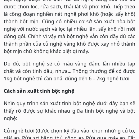
được chọn lọc, rửa sạch, thái lát và phơi khô. Tiếp theo
là công đoạn nghiền nát nghệ phơi khô (hoặc sấy khô)
thành bột mịn. Cũng có nhiều cơ sở sản xuất hòa bột
nghệ với nước sạch và lọc lại nhiều lần, sấy khô rồi mới
đóng gói. Chính vì vậy mà bột nghệ vẫn còn đầy đủ các
thành phần của củ nghệ vàng khô được xay nhỏ thành
bột mịn chứ không khác biệt gì mấy.
Do đó, bột nghệ sẽ có màu vàng đậm, lẫn nhiều tạp
chất và còn tinh dầu, nhựa,.. Thông thường để có được
1kg bột nghệ thì cần phải dùng đến 6 – 7kg nghệ tươi.
Cách sản xuất tinh bột nghệ
Nhìn quy trình sản xuất tinh bột nghệ dưới đây bạn sẽ
thấy rõ được sự khác nhau giữa tinh bột nghệ và bột
nghệ:
Củ nghệ tươi (được chọn kỹ đầu vào: chọn những củ to,
già) => Rửa sơ bằng thủ công => Rửa qua máy => Cắt