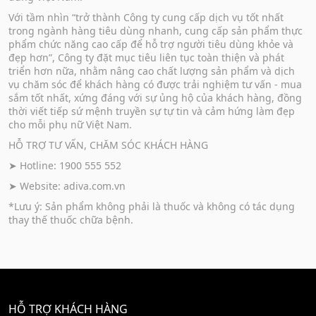
Với tầm nhìn “trở thành Công ty cung cấp dịch vụ tốt nhất
trong ngành hàng tiêu dùng nhanh, cung cấp sản phẩm thực
phẩm chức năng cao cấp để hỗ trợ người tiêu dùng khỏe và
đẹp hơn”, Công ty đặt mục tiêu liên tục toàn thiện và phát
triển hơn nữa, nhằm nâng cao chất lượng sản phẩm và dịch
vụ chăm sóc để khách hàng có được trải nghiệm tư vấn - mua
sắm tốt nhất, xứng đáng với sự ủng hộ của khách hàng, đồng
thời viết tiếp sứ mệnh truyền sự tự tin và cảm hứng làm đẹp
cho mỗi phụ nữ Việt Nam.
HỖ TRỢ TƯ VẤN, CHĂM SÓC KHÁCH HÀNG
➤ Hotline: 1900 555 552
➤ Website:
adiva.com.vn
*Lưu ý: Sản phẩm không phải là thuốc và không có tác dụng
thay thế thuốc chữa bệnh.
HỖ TRỢ KHÁCH HÀNG