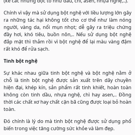
(kể các những độc tố như dầu, chì, asen, nhựa nghệ,..).
Chính vì vậy mà sử dụng bột nghệ với liều lượng lớn gây
ra những tác hại không tốt cho cơ thể như làm nóng
người, vàng da, nổi mụn nhọt; dễ gây ra triệu chứng
đầy hơi, khó tiêu, buồn nôn,.. Nếu sử dụng bột nghệ
đắp mặt thì thảm rồi vì bột nghệ để lại màu vàng đậm
rất khó để rửa sạch.
Tinh bột nghệ
Sự khác nhau giữa tinh bột nghệ và bột nghệ nằm ở
chỗ là tinh bột nghệ được sản xuất trên dây chuyền
hiện đại, khép kín, sản phẩm rất tinh khiết, hoàn toàn
không còn tinh dầu, nhựa nghệ, chì hay asen,.. Đồng
thời các chất xơ hay chất cặn bã cũng được loại bỏ hoàn
toàn.
Đó chính là lý do mà tinh bột nghệ được sử dụng phổ
biến trong việc tăng cường sức khỏe và làm đẹp.