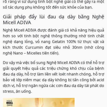
rõ ràng vì sử dụng tinh bột nghệ giải có thể gây ra một
số tác dụng phụ không tốt đến sức khỏe của bạn.
Giải pháp đẩy lùi đau dạ dày bằng Nghệ
Micell ADIVA
Nghệ Micell ADIVA được đánh giá có khả năng hiệu quả
hơn so với tinh bột nghệ thông thường nhờ tinh chất
nghệ dạng lỏng, vỏ nang Gelatin 100% từ thực vật và
kích thước Curcumin đạt siêu nhỏ 30nm (nhờ công
nghệ Nano – Micelles tiên tiến).
Do vậy mà việc bổ sung Nghệ Micell ADIVA có thể hỗ trợ
giải quyết hiệu quả các triệu chứng khó chịu của bệnh
đau dạ dày, hỗ trợ làm liền vết loét nhanh chóng, hỗ trợ
bảo vệ lớp niêm mạc dạ dày không bị tấn công bởi acid
dịch vị, hỗ trợ ngăn ngừa các cơn đau dạ dày tái phát do
stress, ăn uống.