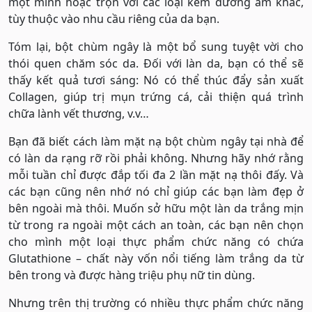
một mình hoặc trộn với các loại kem dưỡng ẩm khác,
tùy thuộc vào nhu cầu riêng của da bạn.
Tóm lại, bột chùm ngây là một bổ sung tuyệt vời cho
thói quen chăm sóc da. Đối với làn da, bạn có thể sẽ
thấy kết quả tươi sáng: Nó có thể thúc đẩy sản xuất
Collagen, giúp trị mụn trứng cá, cải thiện quá trình
chữa lành vết thương, v.v…
Bạn đã biết cách làm mặt nạ bột chùm ngây tại nhà để
có làn da rạng rỡ rồi phải không. Nhưng hãy nhớ rằng
mỗi tuần chỉ được đắp tối đa 2 lần mặt nạ thôi đấy. Và
các bạn cũng nên nhớ nó chỉ giúp các bạn làm đẹp ở
bên ngoài mà thôi. Muốn sở hữu một làn da trắng mịn
từ trong ra ngoài một cách an toàn, các bạn nên chọn
cho mình một loại thực phẩm chức năng có chứa
Glutathione – chất này vốn nổi tiếng làm trắng da từ
bên trong và được hàng triệu phụ nữ tin dùng.
Nhưng trên thị trường có nhiều thực phẩm chức năng