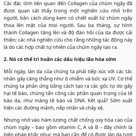
Các đặc tính liên quan đến Collagen của chùm ngây đã
được quan sát thấy trong một nghiên cứu nhỏ trên
người, bằn cách dùng kem có chiết xuất từ ​​chùm ngây
thoa lên mặt của mọi người. Sau ba tháng, sự hình
thành Collagen tăng lên và độ đàn hồi của da được cải
thiện; các nhà nghiên cứu cho rằng những tác động này
là do các hợp chất tự nhiên của chùm ngây tạo ra.
2. Nó có thể trì hoãn các dấu hiệu lão hóa sớm
Mỗi ngày, làn da của chúng ta phải tiếp xúc với các tác
nhân gây căng thẳng như ô nhiễm và bức xạ UV. Cơ thể
chúng ta phản ứng bằng cách tạo ra các gốc tự do gây
hại tế bào, chúng tấn công các phần quan trọng của tế
bào da, như màng tế bào và DNA. Kết quả? Sớm xuất
hiện các đường mảnh, nếp nhăn và chảy xệ.
Nhưng nhờ vào hàm lượng chất chống oxy hóa cao của
chùm ngây – bao gồm vitamin C, A và B – đây chính là
biện pháp khắc phục mà bạn cần để có được làn da tươi