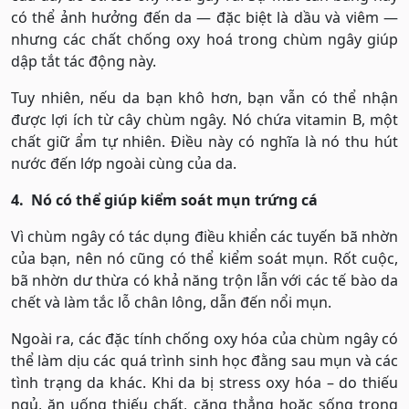
có thể ảnh hưởng đến da — đặc biệt là dầu và viêm —
nhưng các chất chống oxy hoá trong chùm ngây giúp
dập tắt tác động này.
Tuy nhiên, nếu da bạn khô hơn, bạn vẫn có thể nhận
được lợi ích từ cây chùm ngây. Nó chứa vitamin B, một
chất giữ ẩm tự nhiên. Điều này có nghĩa là nó thu hút
nước đến lớp ngoài cùng của da.
4. Nó có thể giúp kiểm soát mụn trứng cá
Vì chùm ngây có tác dụng điều khiển các tuyến bã nhờn
của bạn, nên nó cũng có thể kiểm soát mụn. Rốt cuộc,
bã nhờn dư thừa có khả năng trộn lẫn với các tế bào da
chết và làm tắc lỗ chân lông, dẫn đến nổi mụn.
Ngoài ra, các đặc tính chống oxy hóa của chùm ngây có
thể làm dịu các quá trình sinh học đằng sau mụn và các
tình trạng da khác. Khi da bị stress oxy hóa – do thiếu
ngủ, ăn uống thiếu chất, căng thẳng hoặc sống trong