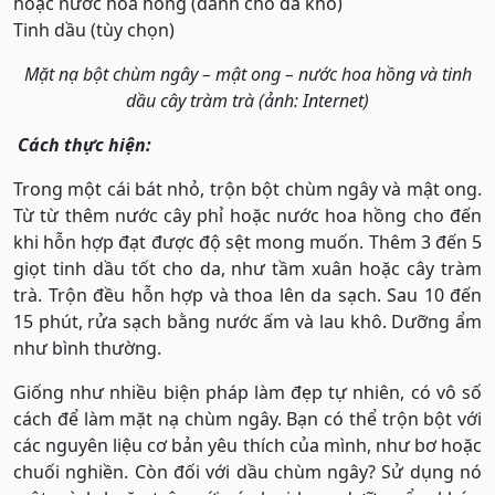
hoặc nước hoa hồng (dành cho da khô)
Tinh dầu (tùy chọn)
Mặt nạ bột chùm ngây – mật ong – nước hoa hồng và tinh
dầu cây tràm trà (ảnh: Internet)
Cách thực hiện:
Trong một cái bát nhỏ, trộn bột chùm ngây và mật ong.
Từ từ thêm nước cây phỉ hoặc nước hoa hồng cho đến
khi hỗn hợp đạt được độ sệt mong muốn. Thêm 3 đến 5
giọt tinh dầu tốt cho da, như tầm xuân hoặc cây tràm
trà. Trộn đều hỗn hợp và thoa lên da sạch. Sau 10 đến
15 phút, rửa sạch bằng nước ấm và lau khô. Dưỡng ẩm
như bình thường.
Giống như nhiều biện pháp làm đẹp tự nhiên, có vô số
cách để làm mặt nạ chùm ngây. Bạn có thể trộn bột với
các nguyên liệu cơ bản yêu thích của mình, như bơ hoặc
chuối nghiền. Còn đối với dầu chùm ngây? Sử dụng nó