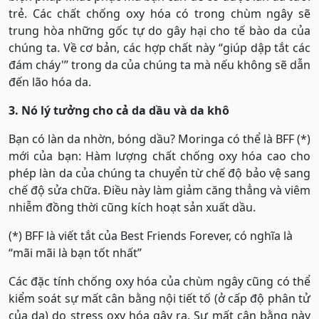
trẻ. Các chất chống oxy hóa có trong chùm ngây sẽ
trung hòa những gốc tự do gây hại cho tế bào da của
chúng ta. Về cơ bản, các hợp chất này “giúp dập tắt các
đám cháy'” trong da của chúng ta mà nếu không sẽ dẫn
đến lão hóa da.
3. Nó lý tưởng cho cả da dầu và da khô
Bạn có làn da nhờn, bóng dầu? Moringa có thể là BFF (*)
mới của bạn: Hàm lượng chất chống oxy hóa cao cho
phép làn da của chúng ta chuyển từ chế độ bảo vệ sang
chế độ sửa chữa. Điều này làm giảm căng thẳng và viêm
nhiễm đồng thời cũng kích hoạt sản xuất dầu.
(*) BFF là viết tắt của Best Friends Forever, có nghĩa là
“mãi mãi là bạn tốt nhất”
Các đặc tính chống oxy hóa của chùm ngây cũng có thể
kiểm soát sự mất cân bằng nội tiết tố (ở cấp độ phân tử
của da) do stress oxy hóa gây ra. Sự mất cân bằng này