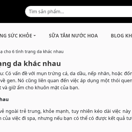
NG SỨC KHỎE
SỮA TẮM NƯỚC HOA
BLOG KH
ạ cho 6 tình trạng da khác nhau
rạng da khác nhau
u: Có vấn đề với mụn trứng cá, da dầu, nếp nhăn, hoặc đố
ề về gen. Nó cũng liên quan đến việc áp dụng một thói qu
ết và giữ ẩm cho khuôn mặt của bạn.
nhau
ẻ ngoài trẻ trung, khỏe mạnh, tuy nhiên kéo dài việc này
h của việc đi spa, nhưng nếu bạn có thể có được kết quả t