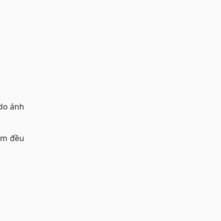
 do ánh
làm đều