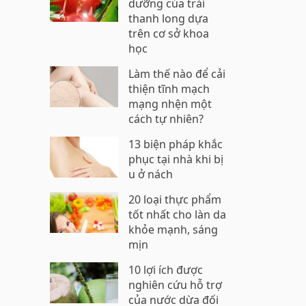
dưỡng của trái
thanh long dựa
trên cơ sở khoa
học
Làm thế nào để cải
thiện tĩnh mạch
mạng nhện một
cách tự nhiên?
13 biện pháp khắc
phục tại nhà khi bị
u ở nách
20 loại thực phẩm
tốt nhất cho làn da
khỏe mạnh, sáng
mịn
10 lợi ích được
nghiên cứu hỗ trợ
của nước dừa đối