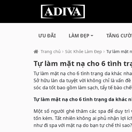
ƯU ĐÃI
LÀM ĐẸP
TĂNG CƯỜ
Trang chủ
Sức Khỏe Làm Đẹp
Tự làm mặt n
Tự làm mặt nạ cho 6 tình t
Tự làm mặt nạ cho 6 tình trạng da khác nha
Sở hữu làn da tuyệt vời không chỉ là vấn đ
sóc da tốt bao gồm làm sạch, tẩy tế bào ch
Tự làm mặt nạ cho 6 tình trạng da khác 
Một số người ghé thăm các spa để duy trì v
tốn kém. Tất nhiên không ai phủ nhận lợi íc
như đi spa với mặt nạ do bạn tự chế thì sao?