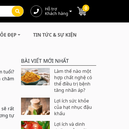
0
Hỗ trợ
Khách hàng
ỎE ĐẸP
TIN TỨC & SỰ KIỆN
BÀI VIẾT MỚI NHẤT
Làm thế nào một
m tuổi?
hợp chất nghệ có
en chăm
thể điều trị bệnh
tăng nhãn áp?
Lợi ích sức khỏe
của hạt nhục đậu
 sẽ rất
khấu
ương tự
Lợi ích và dinh