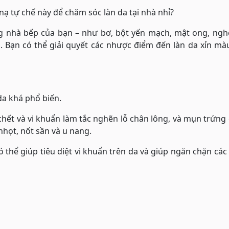
nạ tự chế này để chăm sóc làn da tại nhà nhỉ?
g nhà bếp của bạn – như bơ, bột yến mạch, mật ong, ngh
. Bạn có thể giải quyết các nhược điểm đến làn da xỉn m
da khá phổ biến.
chết và vi khuẩn làm tắc nghẽn lỗ chân lông, và mụn trứng
ọt, nốt sần và u nang.
ó thể giúp tiêu diệt vi khuẩn trên da và giúp ngăn chặn cá