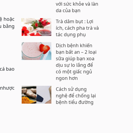
với sức khỏe và làn
da của bạn
ệ hoặc
Trà dâm bụt : Lợi
àu bằng
ích, cách pha trà và
tác dụng phụ
Dịch bệnh khiến
bạn bất an – 2 loại
sữa giúp bạn xoa
dịu sự lo lắng để
 cá bao
có một giấc ngủ
ngon hơn
c nhược
Cách sử dụng
nghệ để chống lại
bệnh tiểu đường