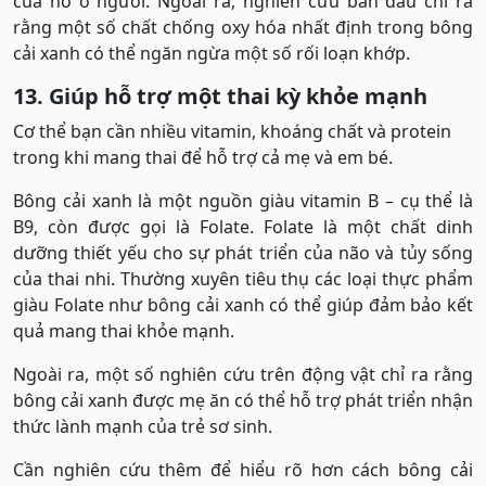
của nó ở người. Ngoài ra, nghiên cứu ban đầu chỉ ra
rằng một số chất chống oxy hóa nhất định trong bông
cải xanh có thể ngăn ngừa một số rối loạn khớp.
13. Giúp hỗ trợ một thai kỳ khỏe mạnh
Cơ thể bạn cần nhiều vitamin, khoáng chất và protein
trong khi mang thai để hỗ trợ cả mẹ và em bé.
Bông cải xanh là một nguồn giàu vitamin B – cụ thể là
B9, còn được gọi là Folate. Folate là một chất dinh
dưỡng thiết yếu cho sự phát triển của não và tủy sống
của thai nhi. Thường xuyên tiêu thụ các loại thực phẩm
giàu Folate như bông cải xanh có thể giúp đảm bảo kết
quả mang thai khỏe mạnh.
Ngoài ra, một số nghiên cứu trên động vật chỉ ra rằng
bông cải xanh được mẹ ăn có thể hỗ trợ phát triển nhận
thức lành mạnh của trẻ sơ sinh.
Cần nghiên cứu thêm để hiểu rõ hơn cách bông cải