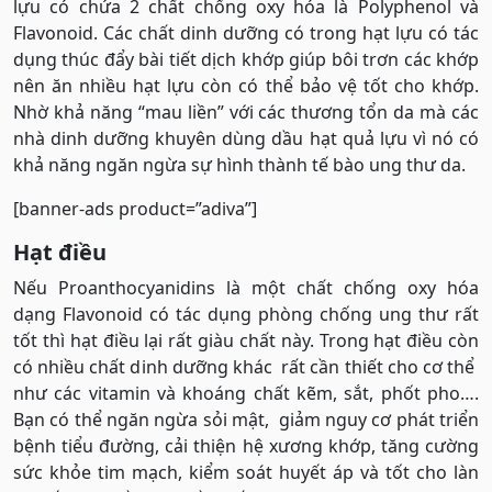
lựu có chứa 2 chất chống oxy hóa là Polyphenol và
Flavonoid. Các chất dinh dưỡng có trong hạt lựu có tác
dụng thúc đẩy bài tiết dịch khớp giúp bôi trơn các khớp
nên ăn nhiều hạt lựu còn có thể bảo vệ tốt cho khớp.
Nhờ khả năng “mau liền” với các thương tổn da mà các
nhà dinh dưỡng khuyên dùng dầu hạt quả lựu vì nó có
khả năng ngăn ngừa sự hình thành tế bào ung thư da.
[banner-ads product=”adiva”]
Hạt điều
Nếu Proanthocyanidins là một chất chống oxy hóa
dạng Flavonoid có tác dụng phòng chống ung thư rất
tốt thì hạt điều lại rất giàu chất này. Trong hạt điều còn
có nhiều chất dinh dưỡng khác rất cần thiết cho cơ thể
như các vitamin và khoáng chất kẽm, sắt, phốt pho….
Bạn có thể ngăn ngừa sỏi mật, giảm nguy cơ phát triển
bệnh tiểu đường, cải thiện hệ xương khớp, tăng cường
sức khỏe tim mạch, kiểm soát huyết áp và tốt cho làn