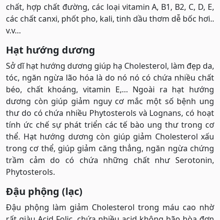
chất, hợp chất đường, các loại vitamin A, B1, B2, C, D, E,
các chất canxi, phốt pho, kali, tinh dầu thơm dễ bốc hơi..
v.v…
Hạt hướng dương
Sở dĩ hạt hướng dương giúp hạ Cholesterol, làm đẹp da,
tóc, ngăn ngừa lão hóa là do nó nó có chứa nhiều chất
béo, chất khoáng, vitamin E,… Ngoài ra hạt hướng
dương còn giúp giảm nguy cơ mắc một số bệnh ung
thư do có chứa nhiều Phytosterols và Lognans, có hoạt
tính ức chế sự phát triển các tế bào ung thư trong cơ
thể. Hạt hướng dương còn giúp giảm Cholesterol xấu
trong cơ thể, giúp giảm căng thẳng, ngăn ngừa chứng
trầm cảm do có chứa những chất như Serotonin,
Phytosterols.
Đậu phộng (lạc)
Đậu phộng làm giảm Cholesterol trong máu cao nhờ
rất giàu Acid Folic, chứa nhiều acid không bão hòa đơn