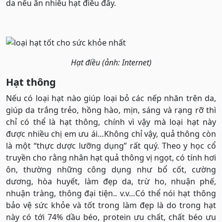
da nếu ăn nhiều hạt điều đấy.
Hạt điều (ảnh: Internet)
Hạt thông
Nếu có loại hạt nào giúp loại bỏ các nếp nhăn trên da,
giúp da trắng trẻo, hồng hào, mịn, sáng và rạng rỡ thì
chỉ có thể là hạt thông, chính vì vậy mà loại hạt này
được nhiều chị em ưu ái…Không chỉ vậy, quả thông còn
là một “thực dược lưỡng dụng” rất quý. Theo y học cổ
truyền cho rằng nhân hạt quả thông vị ngọt, có tính hơi
ôn, thường những công dụng như bổ cốt, cường
dương, hòa huyết, làm đẹp da, trừ ho, nhuận phế,
nhuận tràng, thông đại tiện.. v.v…Có thể nói hạt thông
bảo vệ sức khỏe và tốt trong làm đẹp là do trong hạt
này có tới 74% dầu béo, protein ưu chất, chất béo ưu