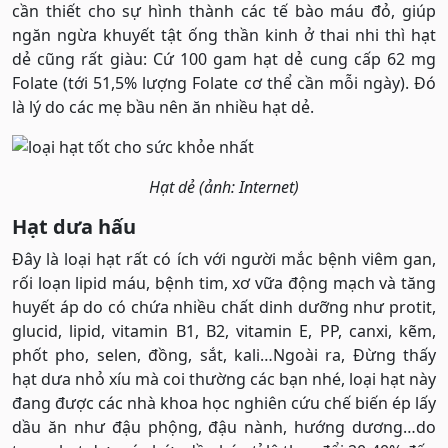
cần thiết cho sự hình thành các tế bào máu đỏ, giúp
ngăn ngừa khuyết tật ống thần kinh ở thai nhi thì hạt
dẻ cũng rất giàu: Cứ 100 gam hạt dẻ cung cấp 62 mg
Folate (tới 51,5% lượng Folate cơ thể cần mỗi ngày). Đó
là lý do các mẹ bầu nên ăn nhiều hạt dẻ.
Hạt dẻ (ảnh: Internet)
Hạt dưa hấu
Đây là loại hạt rất có ích với người mắc bệnh viêm gan,
rối loạn lipid máu, bệnh tim, xơ vữa động mạch và tăng
huyết áp do có chứa nhiều chất dinh dưỡng như protit,
glucid, lipid, vitamin B1, B2, vitamin E, PP, canxi, kẽm,
phốt pho, selen, đồng, sắt, kali…Ngoài ra, Đừng thấy
hạt dưa nhỏ xíu mà coi thường các bạn nhé, loại hạt này
đang được các nhà khoa học nghiên cứu chế biến ép lấy
dầu ăn như đậu phộng, đậu nành, hướng dương…do