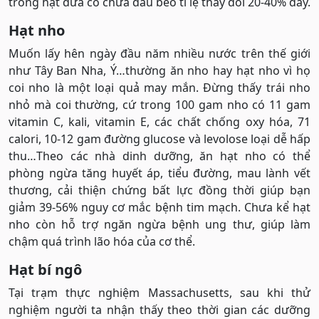
trong hạt dưa có chứa dầu béo tỉ lệ thay đổi 20-40% đấy.
Hạt nho
Muốn lấy hên ngày đầu năm nhiều nước trên thế giới
như Tây Ban Nha, Ý…thường ăn nho hay hạt nho vì họ
coi nho là một loại quả may mắn. Đừng thấy trái nho
nhỏ mà coi thường, cứ trong 100 gam nho có 11 gam
vitamin C, kali, vitamin E, các chất chống oxy hóa, 71
calori, 10-12 gam đường glucose và levolose loại dễ hấp
thu…Theo các nhà dinh dưỡng, ăn hạt nho có thể
phòng ngừa tăng huyết áp, tiểu đường, mau lành vết
thương, cải thiện chứng bất lực đồng thời giúp bạn
giảm 39-56% nguy cơ mắc bệnh tim mạch. Chưa kể hạt
nho còn hỗ trợ ngăn ngừa bệnh ung thư, giúp làm
chậm quá trình lão hóa của cơ thể.
Hạt bí ngô
Tại trạm thực nghiệm Massachusetts, sau khi thử
nghiệm người ta nhận thấy theo thời gian các dưỡng