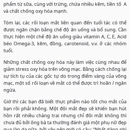
phẩm từ sữa, cùng với trứng, chứa nhiều kẽm, tiền tố A
và chất chống oxy hóa mạnh.
Tóm lại, các rối loạn mắt liên quan đến tuổi tác có thể
được ngăn chặn bằng chế độ ăn uống và bổ sung. Cần
thực hiện một chế độ ăn uống giàu vitamin A, C, E, Acid
béo Omega-3, kẽm, đồng, carotenoid, v.v. ở các nhóm
tuổi.
Những chất chống oxy hóa này làm việc cùng nhau để
giảm stress oxy hóa trên võng mạc. Bằng cách chống lại
sự tích tụ của các gốc tự do trong điểm vàng của võng
mạc, một số rối loạn về mắt có thể được trì hoãn / ngăn
ngừa.
Giờ thì các bạn đã biết thực phẩm nào tốt cho mắt của
bạn rồi phải không. Một đôi mắt đẹp sẽ khiến bạn hút
hồn rất nhiều chàng trai nhưng chỉ đôi mắt không thì
chưa đủ bởi ông bà ta thường đánh giá một phụ nữ đẹp
qua làn da nữa, bởi vậy nên mới có câu: “Nhất dáng nhì