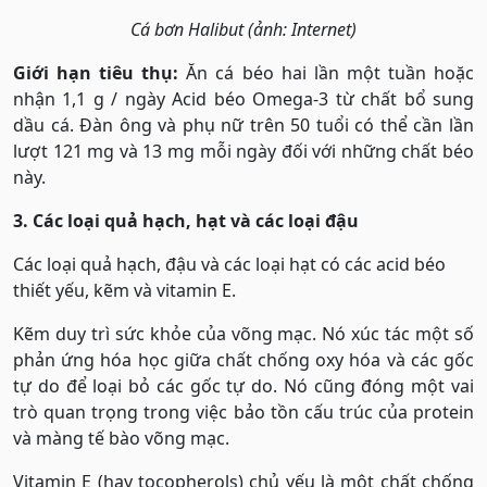
Cá bơn Halibut (ảnh: Internet)
Giới hạn tiêu thụ:
Ăn cá béo hai lần một tuần hoặc
nhận 1,1 g / ngày Acid béo Omega-3 từ chất bổ sung
dầu cá. Đàn ông và phụ nữ trên 50 tuổi có thể cần lần
lượt 121 mg và 13 mg mỗi ngày đối với những chất béo
này.
3. Các loại quả hạch, hạt và các loại đậu
Các loại quả hạch, đậu và các loại hạt có các acid béo
thiết yếu, kẽm và vitamin E.
Kẽm duy trì sức khỏe của võng mạc. Nó xúc tác một số
phản ứng hóa học giữa chất chống oxy hóa và các gốc
tự do để loại bỏ các gốc tự do. Nó cũng đóng một vai
trò quan trọng trong việc bảo tồn cấu trúc của protein
và màng tế bào võng mạc.
Vitamin E (hay tocopherols) chủ yếu là một chất chống