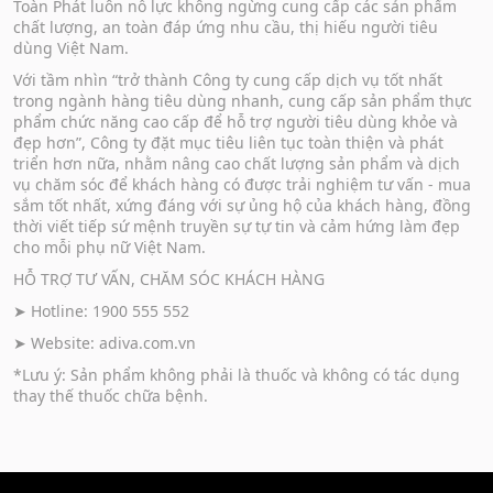
Toàn Phát luôn nỗ lực không ngừng cung cấp các sản phẩm
chất lượng, an toàn đáp ứng nhu cầu, thị hiếu người tiêu
dùng Việt Nam.
Với tầm nhìn “trở thành Công ty cung cấp dịch vụ tốt nhất
trong ngành hàng tiêu dùng nhanh, cung cấp sản phẩm thực
phẩm chức năng cao cấp để hỗ trợ người tiêu dùng khỏe và
đẹp hơn”, Công ty đặt mục tiêu liên tục toàn thiện và phát
triển hơn nữa, nhằm nâng cao chất lượng sản phẩm và dịch
vụ chăm sóc để khách hàng có được trải nghiệm tư vấn - mua
sắm tốt nhất, xứng đáng với sự ủng hộ của khách hàng, đồng
thời viết tiếp sứ mệnh truyền sự tự tin và cảm hứng làm đẹp
cho mỗi phụ nữ Việt Nam.
HỖ TRỢ TƯ VẤN, CHĂM SÓC KHÁCH HÀNG
➤ Hotline: 1900 555 552
➤ Website:
adiva.com.vn
*Lưu ý: Sản phẩm không phải là thuốc và không có tác dụng
thay thế thuốc chữa bệnh.