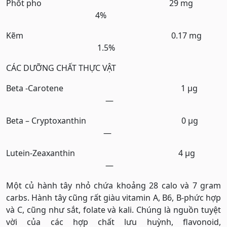
Phốt pho 29 mg
4%
Kẽm 0.17 mg
1.5%
CÁC DƯỠNG CHẤT THỰC VẬT
Beta -Carotene 1 µg
—
Beta – Cryptoxanthin 0 µg
—
Lutein-Zeaxanthin 4 µg
—
Một củ hành tây nhỏ chứa khoảng 28 calo và 7 gram
carbs. Hành tây cũng rất giàu vitamin A, B6, B-phức hợp
và C, cũng như sắt, folate và kali. Chúng là nguồn tuyệt
vời của các hợp chất lưu huỳnh, flavonoid,