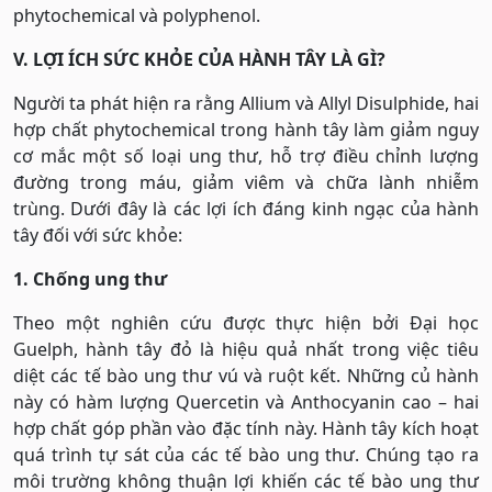
phytochemical và polyphenol.
V. LỢI ÍCH SỨC KHỎE CỦA HÀNH TÂY LÀ GÌ?
Người ta phát hiện ra rằng Allium và Allyl Disulphide, hai
hợp chất phytochemical trong hành tây làm giảm nguy
cơ mắc một số loại ung thư, hỗ trợ điều chỉnh lượng
đường trong máu, giảm viêm và chữa lành nhiễm
trùng. Dưới đây là các lợi ích đáng kinh ngạc của hành
tây đối với sức khỏe:
1. Chống ung thư
Theo một nghiên cứu được thực hiện bởi Đại học
Guelph, hành tây đỏ là hiệu quả nhất trong việc tiêu
diệt các tế bào ung thư vú và ruột kết. Những củ hành
này có hàm lượng Quercetin và Anthocyanin cao – hai
hợp chất góp phần vào đặc tính này. Hành tây kích hoạt
quá trình tự sát của các tế bào ung thư. Chúng tạo ra
môi trường không thuận lợi khiến các tế bào ung thư