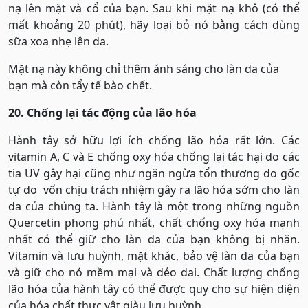
nạ lên mặt và cổ của bạn. Sau khi mặt nạ khô (có thể
mất khoảng 20 phút), hãy loại bỏ nó bằng cách dùng
sữa xoa nhẹ lên da.
Mặt nạ này không chỉ thêm ánh sáng cho làn da của
bạn mà còn tẩy tế bào chết.
20. Chống lại tác động của lão hóa
Hành tây sở hữu lợi ích chống lão hóa rất lớn. Các
vitamin A, C và E chống oxy hóa chống lại tác hại do các
tia UV gây hại cũng như ngăn ngừa tổn thương do gốc
tự do vốn chịu trách nhiệm gây ra lão hóa sớm cho làn
da của chúng ta. Hành tây là một trong những nguồn
Quercetin phong phú nhất, chất chống oxy hóa mạnh
nhất có thể giữ cho làn da của bạn không bị nhăn.
Vitamin và lưu huỳnh, mặt khác, bảo vệ làn da của bạn
và giữ cho nó mềm mại và dẻo dai. Chất lượng chống
lão hóa của hành tây có thể được quy cho sự hiện diện
của hóa chất thực vật giàu lưu huỳnh.