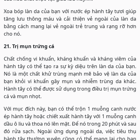
Xoa bóp làn da của bạn với nước ép hành tây tươi giúp
tăng lưu thông máu và cải thiện vẻ ngoài của làn da
bằng cách mang lại vẻ ngoài trẻ trung và rạng rỡ hơn
cho nó.
21. Trị mụn trứng cá
Chất chống vi khuẩn, kháng khuẩn và kháng viêm của
hành tây có thể tạo ra sự kỳ diệu trên làn da của bạn.
Nó là một chất khử trùng mạnh mẽ bảo vệ làn da của
bạn khỏi vi khuẩn gây mụn và nhiễm trùng da khác.
Hành tây có thể được sử dụng trong điều trị mụn trứng
cá và mụn nhọt.
Với mục đích này, bạn có thể trộn 1 muỗng canh nước
ép hành tây hoặc chiết xuất hành tây với 1 muỗng canh
dầu ô liu và thoa nó lên mặt. Để nó trong 20 phút và sau
đó rửa sạch. Ngoài ứng dụng ngoài da, việc tiêu thụ
hành tây thường xuyên cũng có thể mang lại cho bạn