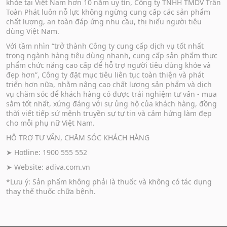
khỏe tại Việt Nam hơn 10 năm uy tín, Công ty TNHH TMDV Trần
Toàn Phát luôn nỗ lực không ngừng cung cấp các sản phẩm
chất lượng, an toàn đáp ứng nhu cầu, thị hiếu người tiêu
dùng Việt Nam.
Với tầm nhìn “trở thành Công ty cung cấp dịch vụ tốt nhất
trong ngành hàng tiêu dùng nhanh, cung cấp sản phẩm thực
phẩm chức năng cao cấp để hỗ trợ người tiêu dùng khỏe và
đẹp hơn”, Công ty đặt mục tiêu liên tục toàn thiện và phát
triển hơn nữa, nhằm nâng cao chất lượng sản phẩm và dịch
vụ chăm sóc để khách hàng có được trải nghiệm tư vấn - mua
sắm tốt nhất, xứng đáng với sự ủng hộ của khách hàng, đồng
thời viết tiếp sứ mệnh truyền sự tự tin và cảm hứng làm đẹp
cho mỗi phụ nữ Việt Nam.
HỖ TRỢ TƯ VẤN, CHĂM SÓC KHÁCH HÀNG
➤ Hotline: 1900 555 552
➤ Website:
adiva.com.vn
*Lưu ý: Sản phẩm không phải là thuốc và không có tác dụng
thay thế thuốc chữa bệnh.