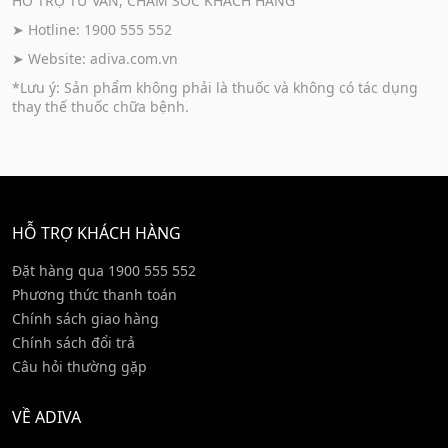
HỖ TRỢ TƯ VẤN, CHĂM SÓC KHÁCH HÀNG
➤ Hotline: 1900 555 552
➤ Website:
adiva.com.vn
*Lưu ý: Sản phẩm không phải là thuốc và không có tác dụng
thay thế thuốc chữa bệnh.
HỖ TRỢ KHÁCH HÀNG
Đặt hàng qua 1900 555 552
Phương thức thanh toán
Chính sách giao hàng
Chính sách đổi trả
Câu hỏi thường gặp
VỀ ADIVA