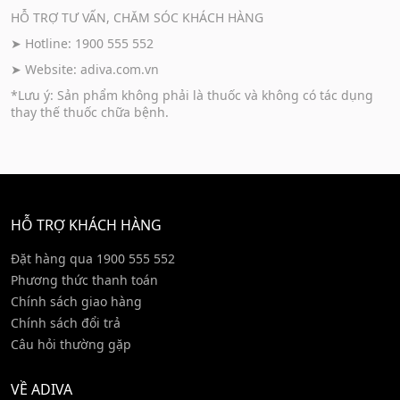
HỖ TRỢ TƯ VẤN, CHĂM SÓC KHÁCH HÀNG
➤ Hotline: 1900 555 552
➤ Website:
adiva.com.vn
*Lưu ý: Sản phẩm không phải là thuốc và không có tác dụng
thay thế thuốc chữa bệnh.
HỖ TRỢ KHÁCH HÀNG
Đặt hàng qua 1900 555 552
Phương thức thanh toán
Chính sách giao hàng
Chính sách đổi trả
Câu hỏi thường gặp
VỀ ADIVA