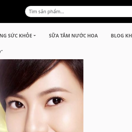
NG SỨC KHỎE
SỮA TẮM NƯỚC HOA
BLOG KH
y”