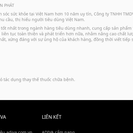
N PHÁT
ăm sóc sức khỏe tại Việt Nam hơn 10 năm uy tín, Công ty TNHH TM
u cầu, thị hiếu người tiêu dùng Việt Nam.
vụ tốt nhất trong ngành hàng tiêu dùng nhanh, cung cấp sản phẩm
u liên tục toàn thiện và phát triển hơn nữa, nhằm nâng cao chất 
hất, xứng đáng với sự ủng hộ của khách hàng, đồng thời viết tiếp
ó tác dụng thay thế thuốc chữa bệnh.
IVA
LIÊN KẾT
iệu adiva.com.vn
ADIVA cẩm nang