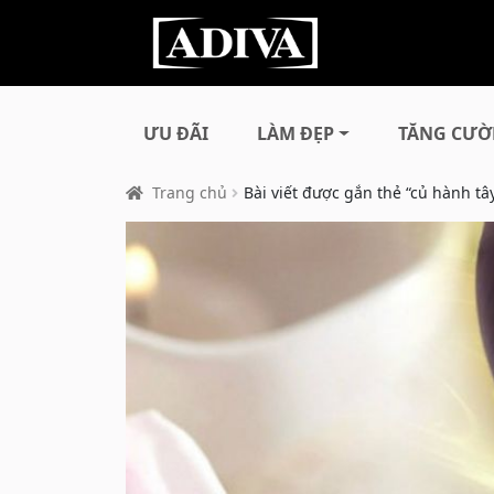
ƯU ĐÃI
LÀM ĐẸP
TĂNG CƯỜ
Trang chủ
Bài viết được gắn thẻ “củ hành tâ