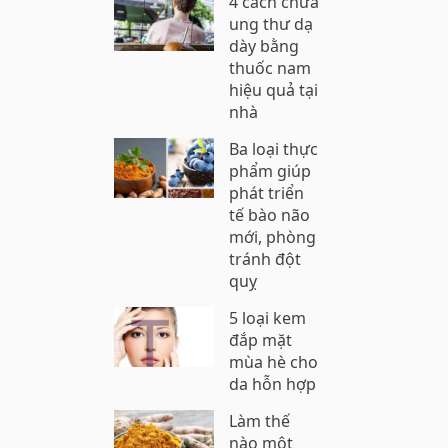
4 cách chữa
ung thư dạ
dày bằng
thuốc nam
hiệu quả tại
nhà
Ba loại thực
phẩm giúp
phát triển
tế bào não
mới, phòng
tránh đột
quỵ
5 loại kem
đắp mặt
mùa hè cho
da hỗn hợp
Làm thế
nào một