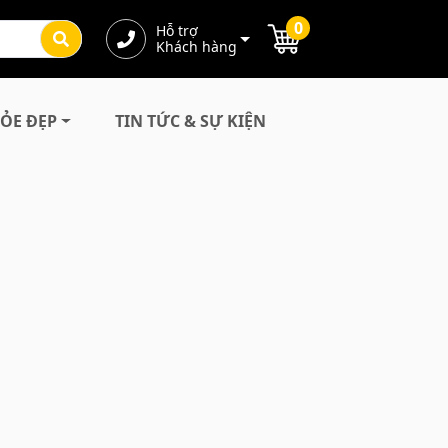
0
Hỗ trợ
Khách hàng
ỎE ĐẸP
TIN TỨC & SỰ KIỆN