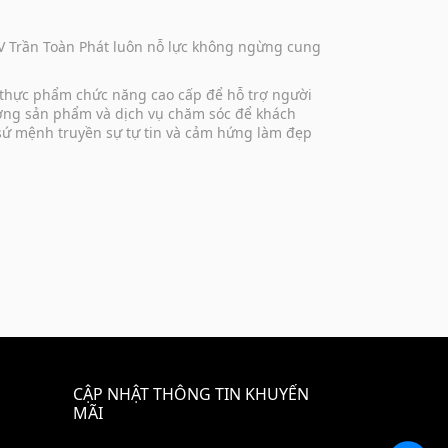
DV Trần Toàn Phát luôn nỗ lực không ngừng cung
 thực phẩm chức năng cao cấp để hỗ trợ người
lượng sản phẩm và dịch vụ chăm sóc để khách
 sứ mệnh truyền sự tự tin và cảm hứng làm đẹp
CẬP NHẬT THÔNG TIN KHUYẾN
MÃI