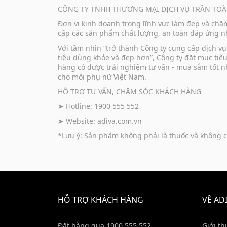
CÔNG TY TNHH THƯƠNG MẠI DỊCH VỤ TRẦN TOÀ
Đơn vị kinh doanh trong lĩnh vực làm đẹp và ch
cấp các sản phẩm chất lượng, an toàn đáp ứng nh
Với tầm nhìn “trở thành Công ty cung cấp dịch 
tiêu dùng khỏe và đẹp hơn”, Công ty đặt mục tiê
hàng có được trải nghiệm tư vấn - mua sắm tốt n
cho mỗi phụ nữ Việt Nam.
HỖ TRỢ TƯ VẤN, CHĂM SÓC KHÁCH HÀNG
➤ Hotline: 1900 555 552
➤ Website:
adiva.com.vn
*Lưu ý: Sản phẩm không phải là thuốc và không c
HỖ TRỢ KHÁCH HÀNG
VỀ AD
Đặt hàng qua 1900 555 552
Giới th