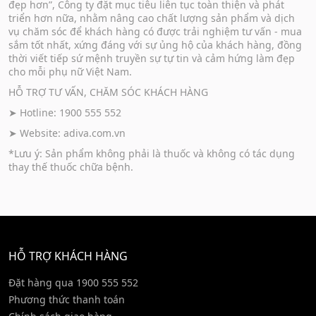
đẹp hơn”, Công ty đặt mục tiêu liên tục toàn thiện và phát
triển hơn nữa, nhằm nâng cao chất lượng sản phẩm và dịch
vụ chăm sóc để khách hàng có được trải nghiệm tư vấn - mua
sắm tốt nhất, xứng đáng với sự ủng hộ của khách hàng, đồng
thời viết tiếp sứ mệnh truyền sự tự tin và cảm hứng làm đẹp
cho mỗi phụ nữ Việt Nam.
HỖ TRỢ TƯ VẤN, CHĂM SÓC KHÁCH HÀNG
➤ Hotline: 1900 555 552
➤ Website:
adiva.com.vn
*Lưu ý: Sản phẩm không phải là thuốc và không có tác dụng
thay thế thuốc chữa bệnh.
HỖ TRỢ KHÁCH HÀNG
Đặt hàng qua 1900 555 552
Phương thức thanh toán