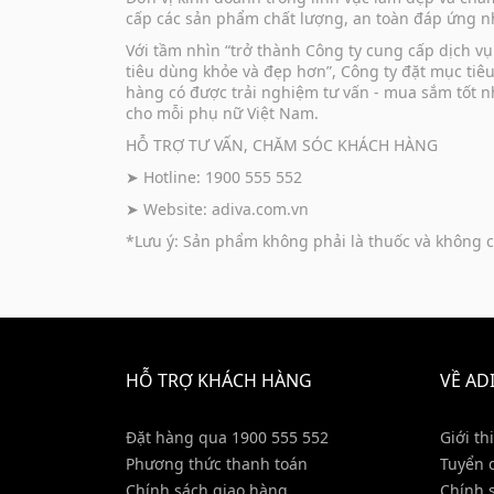
cấp các sản phẩm chất lượng, an toàn đáp ứng nh
Với tầm nhìn “trở thành Công ty cung cấp dịch 
tiêu dùng khỏe và đẹp hơn”, Công ty đặt mục tiê
hàng có được trải nghiệm tư vấn - mua sắm tốt n
cho mỗi phụ nữ Việt Nam.
HỖ TRỢ TƯ VẤN, CHĂM SÓC KHÁCH HÀNG
➤ Hotline: 1900 555 552
➤ Website:
adiva.com.vn
*Lưu ý: Sản phẩm không phải là thuốc và không c
HỖ TRỢ KHÁCH HÀNG
VỀ AD
Đặt hàng qua 1900 555 552
Giới th
Phương thức thanh toán
Tuyển 
Chính sách giao hàng
Chính 