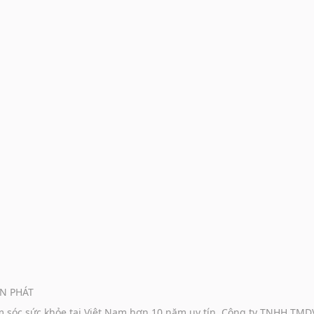
N PHÁT
ăm sóc sức khỏe tại Việt Nam hơn 10 năm uy tín, Công ty TNHH TM