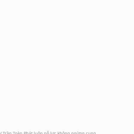
DV Trần Toàn Phát luôn nỗ lực không ngừng cung