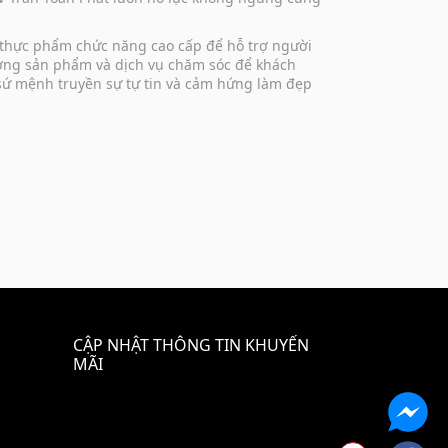
 thực phẩm chức năng cao cấp để hỗ trợ người
lượng sản phẩm và dịch vụ chăm sóc để khách
 sứ mệnh truyền sự tự tin và cảm hứng làm đẹp
CẬP NHẬT THÔNG TIN KHUYẾN
MÃI