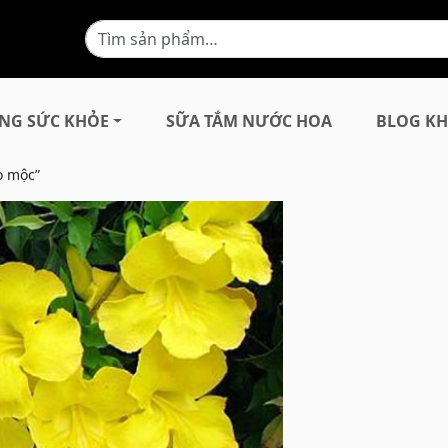
NG SỨC KHỎE
SỮA TẮM NƯỚC HOA
BLOG KH
o mộc”