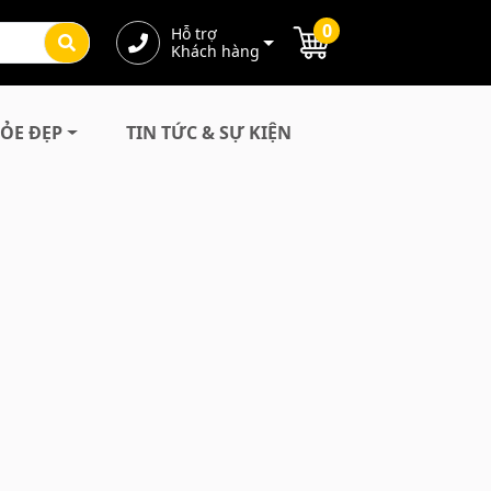
0
Hỗ trợ
Khách hàng
ỎE ĐẸP
TIN TỨC & SỰ KIỆN