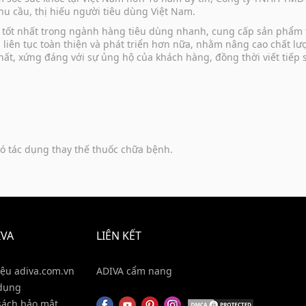
u cầu, thị hiếu người tiêu dùng Việt Nam.
vụ tốt nhất trong ngành hàng tiêu dùng nhanh, cung cấp sản phẩm
u liên tục toàn thiện và phát triển hơn nữa, nhằm nâng cao chất 
hất, xứng đáng với sự ủng hộ của khách hàng, đồng thời viết tiếp
ó tác dụng thay thế thuốc chữa bệnh.
IVA
LIÊN KẾT
iệu adiva.com.vn
ADIVA cẩm nang
dụng
sách bảo mật