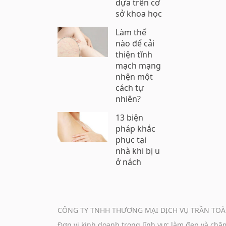
dựa trên cơ
sở khoa học
Làm thế
nào để cải
thiện tĩnh
mạch mạng
nhện một
cách tự
nhiên?
13 biện
pháp khắc
phục tại
nhà khi bị u
ở nách
CÔNG TY TNHH THƯƠNG MẠI DỊCH VỤ TRẦN TOÀ
Đơn vị kinh doanh trong lĩnh vực làm đẹp và ch