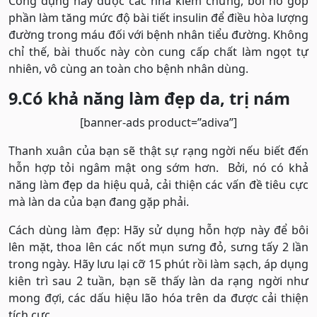
Công dụng này được các nhà kiểm chứng, bởi nó góp
phần làm tăng mức độ bài tiết insulin để điều hòa lượng
đường trong máu đối với bệnh nhân tiểu đường. Không
chỉ thế, bài thuốc này còn cung cấp chất làm ngọt tự
nhiên, vô cùng an toàn cho bệnh nhân dùng.
9.Có khả năng làm đẹp da, trị nám
[banner-ads product=”adiva”]
Thanh xuân của bạn sẽ thật sự rạng ngời nếu biết đến
hỗn hợp tỏi ngâm mật ong sớm hơn. Bởi, nó có khả
năng làm đẹp da hiệu quả, cải thiện các vấn đề tiêu cực
mà làn da của bạn đang gặp phải.
Cách dùng làm đẹp: Hãy sử dụng hỗn hợp này để bôi
lên mặt, thoa lên các nốt mụn sưng đỏ, sưng tấy 2 lần
trong ngày. Hãy lưu lại cỡ 15 phút rồi làm sạch, áp dụng
kiên trì sau 2 tuần, bạn sẽ thấy làn da rạng ngời như
mong đợi, các dấu hiệu lão hóa trên da được cải thiện
tích cực.