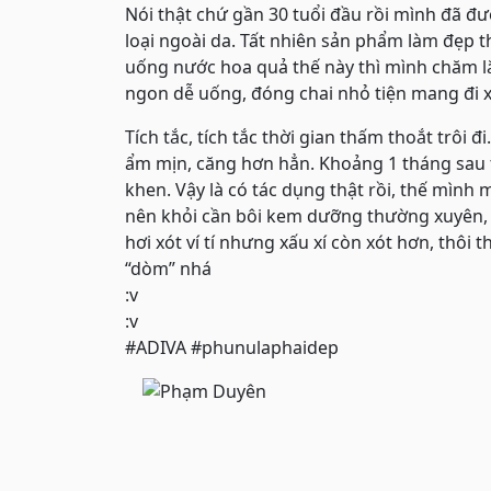
Nói thật chứ gần 30 tuổi đầu rồi mình đã đ
loại ngoài da. Tất nhiên sản phẩm làm đẹp 
uống nước hoa quả thế này thì mình chăm lắ
ngon dễ uống, đóng chai nhỏ tiện mang đi 
Tích tắc, tích tắc thời gian thấm thoắt trôi
ẩm mịn, căng hơn hẳn. Khoảng 1 tháng sau 
khen. Vậy là có tác dụng thật rồi, thế mình
nên khỏi cần bôi kem dưỡng thường xuyên, 
hơi xót ví tí nhưng xấu xí còn xót hơn, thôi 
“dòm” nhá
:v
:v
#ADIVA #phunulaphaidep