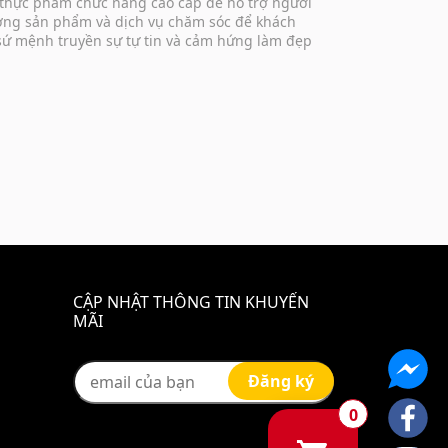
 thực phẩm chức năng cao cấp để hỗ trợ người
lượng sản phẩm và dịch vụ chăm sóc để khách
 sứ mệnh truyền sự tự tin và cảm hứng làm đẹp
CẬP NHẬT THÔNG TIN KHUYẾN
MÃI
0