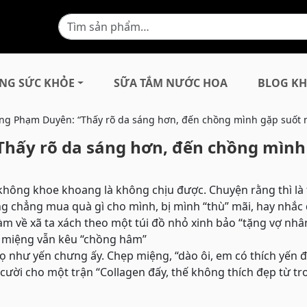
NG SỨC KHỎE
SỮA TẮM NƯỚC HOA
BLOG KH
ng Phạm Duyên: “Thấy rõ da sáng hơn, đến chồng mình gặp suốt n
hấy rõ da sáng hơn, đến chồng mình
y ho không khoe khoang là không chịu được. Chuyện rằng thì là 
 chẳng mua quà gì cho mình, bị mình “thù” mãi, hay nhắc 
đi làm về xã ta xách theo một túi đồ nhỏ xinh bảo “tặng vợ nh
g miệng vẫn kêu “chồng hâm”
 lọ như yến chưng ấy. Chẹp miệng, “dào ôi, em có thích yến 
cười cho một trận “Collagen đấy, thế không thích đẹp từ tr