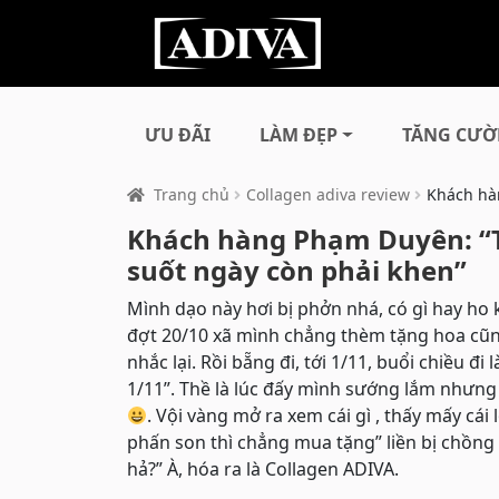
ƯU ĐÃI
LÀM ĐẸP
TĂNG CƯỜ
Trang chủ
Collagen adiva review
Khách hà
Khách hàng Phạm Duyên: “T
suốt ngày còn phải khen”
Mình dạo này hơi bị phởn nhá, có gì ha
đợt 20/10 xã mình chẳng thèm tặng hoa cũng
nhắc lại. Rồi bẵng đi, tới 1/11, buổi chiều 
1/11”. Thề là lúc đấy mình sướng lắm nhưn
. Vội vàng mở ra xem cái gì , thấy mấy cái
phấn son thì chẳng mua tặng” liền bị chồng 
hả?” À, hóa ra là Collagen ADIVA.