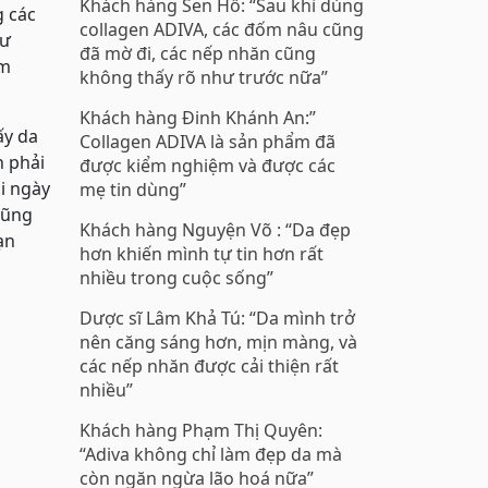
Khách hàng Sen Hồ: “Sau khi dùng
g các
collagen ADIVA, các đốm nâu cũng
hư
đã mờ đi, các nếp nhăn cũng
ơm
không thấy rõ như trước nữa”
Khách hàng Đinh Khánh An:”
ấy da
Collagen ADIVA là sản phẩm đã
n phải
được kiểm nghiệm và được các
i ngày
mẹ tin dùng”
cũng
Khách hàng Nguyện Võ : “Da đẹp
ạn
hơn khiến mình tự tin hơn rất
nhiều trong cuộc sống”
Dược sĩ Lâm Khả Tú: “Da mình trở
nên căng sáng hơn, mịn màng, và
các nếp nhăn được cải thiện rất
nhiều”
Khách hàng Phạm Thị Quyên:
“Adiva không chỉ làm đẹp da mà
còn ngăn ngừa lão hoá nữa”