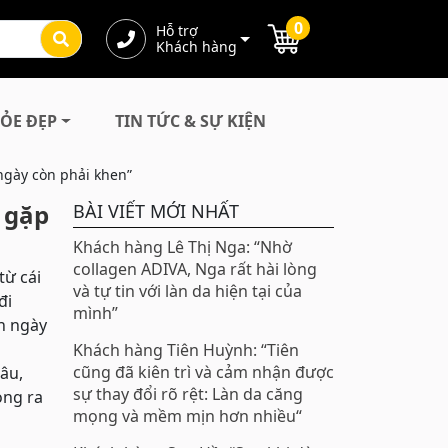
0
Hỗ trợ
Khách hàng
ỎE ĐẸP
TIN TỨC & SỰ KIỆN
gày còn phải khen”
 gặp
BÀI VIẾT MỚI NHẤT
Khách hàng Lê Thị Nga: “Nhờ
collagen ADIVA, Nga rất hài lòng
từ cái
và tự tin với làn da hiện tại của
đi
mình”
ân ngày
Khách hàng Tiên Huỳnh: “Tiên
cũng đã kiên trì và cảm nhận được
đâu,
sự thay đổi rõ rệt: Làn da căng
ong ra
mọng và mềm mịn hơn nhiều“