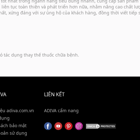
vụ tốt nhất trong ngành hàng tiêu dùng nhanh, cung cấp sản phẩm
u liên tục toàn thiện và phát triển hơn nữa, nhằm nâng cao chất 
hất, xứng đáng với sự ủng hộ của khách hàng, đồng thời viết tiếp
ó tác dụng thay thế thuốc chữa bệnh.
IVA
LIÊN KẾT
iệu adiva.com.vn
ADIVA cẩm nang
dụng
sách bảo mật
hoản sử dụng