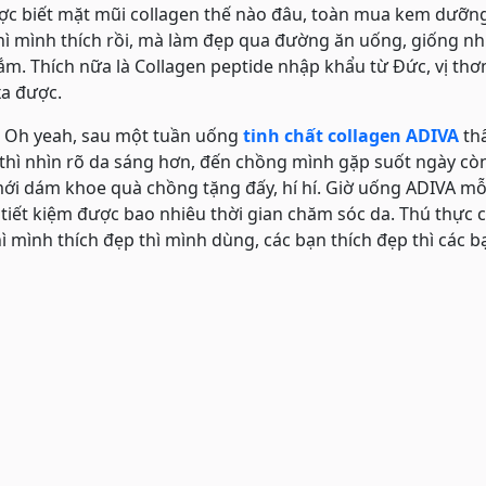
ược biết mặt mũi collagen thế nào đâu, toàn mua kem dưỡn
thì mình thích rồi, mà làm đẹp qua đường ăn uống, giống n
m. Thích nữa là Collagen peptide nhập khẩu từ Đức, vị th
xa được.
 đi. Oh yeah, sau một tuần uống
tinh chất collagen ADIVA
th
thì nhìn rõ da sáng hơn, đến chồng mình gặp suốt ngày cò
 mới dám khoe quà chồng tặng đấy, hí hí. Giờ uống ADIVA mỗ
tiết kiệm được bao nhiêu thời gian chăm sóc da. Thú thực 
thì mình thích đẹp thì mình dùng, các bạn thích đẹp thì các b