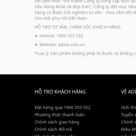
Với tầm nhìn “trở thành Công ty cung cấp dịch 
tiêu dùng khỏe và đẹp hơn”, Công ty đặt mục tiê
hàng có được trải nghiệm tư vấn - mua sắm tốt n
cho mỗi phụ nữ Việt Nam.
HỖ TRỢ TƯ VẤN, CHĂM SÓC KHÁCH HÀNG
➤ Hotline: 1900 555 552
➤ Website:
adiva.com.vn
*Lưu ý: Sản phẩm không phải là thuốc và không c
HỖ TRỢ KHÁCH HÀNG
VỀ AD
Đặt hàng qua 1900 555 552
Giới th
Phương thức thanh toán
Tuyển 
Chính sách giao hàng
Chính 
Chính sách đổi trả
Điều k