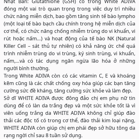
Nhật Bản: Glutathione (GSH) có trong White ADIVA
đóng một vai trò quan trọng trong việc duy trì nhiều
chức năng miễn dịch, bao gồm tăng sinh tế bào lympho
(một loại tế bào bạch cầu chính trong hệ miễn dịch của
cơ thể, có chức năng chống nhiễm trùng do vi khuẩn, vi
rút hoặc nấm…) và hoạt động của tế bào NK (Natural
Killer Cell – sát thủ tự nhiên) có khả năng ức chế quá
trình nhiễm trùng do vi trùng, ký sinh trùng, vi khuẩn,
nấm,…và có tác dụng ngăn ngừa lão hóa ở những
người bình thường.
Trong White ADIVA còn có các vitamin C, E và khoáng
kẽm cũng là các chất chống oxy hóa giúp các bạn tăng
cường sức đề kháng, tăng cường sức khỏe và làm đẹp.
Sở dĩ WHITE ADIVA được đông đảo chị em phụ nữ tin
dùng để có làn da trắng đẹp và một sức khỏe tốt là vì
viên uống trắng da WHITE ADIVA không chỉ giúp đào
thải các độc tố có trong cơ thể, đào thải kim loại nặng,
WHITE ADIVA còn giúp chị em phái đẹp sở hữu tông da
rạng ngời chỉ sau 8 tuần sử dụng.