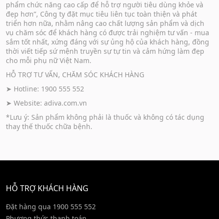
phẩm chức năng cao cấp để hỗ trợ người tiêu dùng khỏe và
đẹp hơn”, Công ty đặt mục tiêu liên tục toàn thiện và phát
triển hơn nữa, nhằm nâng cao chất lượng sản phẩm và dịch
vụ chăm sóc để khách hàng có được trải nghiệm tư vấn - mua
sắm tốt nhất, xứng đáng với sự ủng hộ của khách hàng, đồng
thời viết tiếp sứ mệnh truyền sự tự tin và cảm hứng làm đẹp
cho mỗi phụ nữ Việt Nam.
HỖ TRỢ TƯ VẤN, CHĂM SÓC KHÁCH HÀNG
➤ Hotline: 1900 555 552
➤ Website:
adiva.com.vn
*Lưu ý: Sản phẩm không phải là thuốc và không có tác dụng
thay thế thuốc chữa bệnh.
HỖ TRỢ KHÁCH HÀNG
Đặt hàng qua 1900 555 552
Phương thức thanh toán