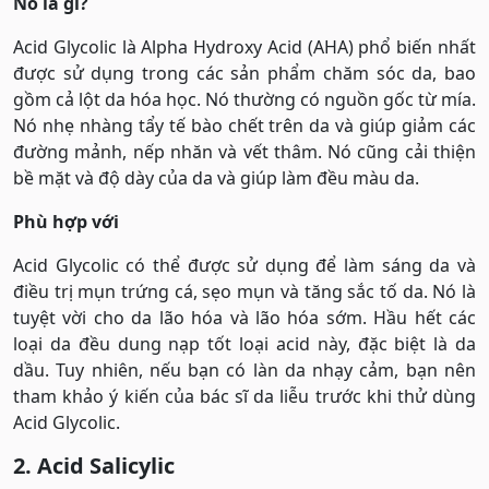
Nó là gì?
Acid Glycolic là Alpha Hydroxy Acid (AHA) phổ biến nhất
được sử dụng trong các sản phẩm chăm sóc da, bao
gồm cả lột da hóa học. Nó thường có nguồn gốc từ mía.
Nó nhẹ nhàng tẩy tế bào chết trên da và giúp giảm các
đường mảnh, nếp nhăn và vết thâm. Nó cũng cải thiện
bề mặt và độ dày của da và giúp làm đều màu da.
Phù hợp với
Acid Glycolic có thể được sử dụng để làm sáng da và
điều trị mụn trứng cá, sẹo mụn và tăng sắc tố da. Nó là
tuyệt vời cho da lão hóa và lão hóa sớm. Hầu hết các
loại da đều dung nạp tốt loại acid này, đặc biệt là da
dầu. Tuy nhiên, nếu bạn có làn da nhạy cảm, bạn nên
tham khảo ý kiến ​​của bác sĩ da liễu trước khi thử dùng
Acid Glycolic.
2. Acid Salicylic