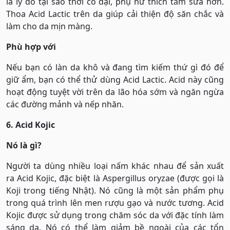
là lý do tại sao thời cổ đại, phụ nữ thích tắm sữa hơn.
Thoa Acid Lactic trên da giúp cải thiện độ săn chắc và
làm cho da mịn màng.
Phù hợp với
Nếu bạn có làn da khô và đang tìm kiếm thứ gì đó để
giữ ẩm, bạn có thể thử dùng Acid Lactic. Acid này cũng
hoạt động tuyệt vời trên da lão hóa sớm và ngăn ngừa
các đường mảnh và nếp nhăn.
6. Acid Kojic
Nó là gì?
Người ta dùng nhiều loại nấm khác nhau để sản xuất
ra Acid Kojic, đặc biệt là Aspergillus oryzae (được gọi là
Koji trong tiếng Nhật). Nó cũng là một sản phẩm phụ
trong quá trình lên men rượu gạo và nước tương. Acid
Kojic được sử dụng trong chăm sóc da với đặc tính làm
sáng da. Nó có thể làm giảm bề ngoài của các tổn