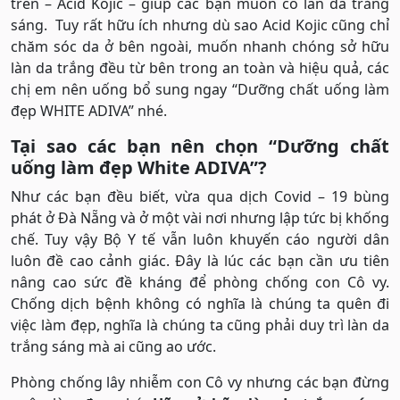
trên – Acid Kojic – giúp các bạn muốn có làn da trắng
sáng. Tuy rất hữu ích nhưng dù sao Acid Kojic cũng chỉ
chăm sóc da ở bên ngoài, muốn nhanh chóng sở hữu
làn da trắng đều từ bên trong an toàn và hiệu quả, các
chị em nên uống bổ sung ngay “Dưỡng chất uống làm
đẹp WHITE ADIVA” nhé.
Tại sao các bạn nên chọn “Dưỡng chất
uống làm đẹp White ADIVA”?
Như các bạn đều biết, vừa qua dịch Covid – 19 bùng
phát ở Đà Nẵng và ở một vài nơi nhưng lập tức bị khống
chế. Tuy vậy Bộ Y tế vẫn luôn khuyến cáo người dân
luôn đề cao cảnh giác. Đây là lúc các bạn cần ưu tiên
nâng cao sức đề kháng để phòng chống con Cô vy.
Chống dịch bệnh không có nghĩa là chúng ta quên đi
việc làm đẹp, nghĩa là chúng ta cũng phải duy trì làn da
trắng sáng mà ai cũng ao ước.
Phòng chống lây nhiễm con Cô vy nhưng các bạn đừng