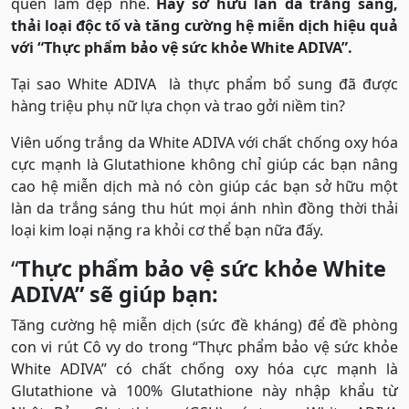
quên làm đẹp nhé.
Hãy sở hữu làn da trắng sáng,
thải loại độc tố và tăng cường hệ miễn dịch hiệu quả
với “Thực phẩm bảo vệ sức khỏe White ADIVA”.
Tại sao White ADIVA là thực phẩm bổ sung đã được
hàng triệu phụ nữ lựa chọn và trao gởi niềm tin?
Viên uống trắng da White ADIVA với chất chống oxy hóa
cực mạnh là Glutathione không chỉ giúp các bạn nâng
cao hệ miễn dịch mà nó còn giúp các bạn sở hữu một
làn da trắng sáng thu hút mọi ánh nhìn đồng thời thải
loại kim loại nặng ra khỏi cơ thể bạn nữa đấy.
“
Thực phẩm bảo vệ sức khỏe White
ADIVA” sẽ giúp bạn:
Tăng cường hệ miễn dịch (sức đề kháng) để đề phòng
con vi rút Cô vy do trong “Thực phẩm bảo vệ sức khỏe
White ADIVA” có chất chống oxy hóa cực mạnh là
Glutathione và 100% Glutathione này nhập khẩu từ