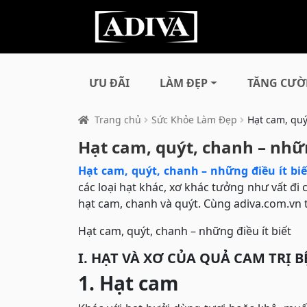
ƯU ĐÃI
LÀM ĐẸP
TĂNG CƯỜ
Trang chủ
Sức Khỏe Làm Đẹp
Hạt cam, quý
Hạt cam, quýt, chanh – nhữn
Hạt cam, quýt, chanh – những điều ít biế
các loại hạt khác, xơ khác tưởng như vất đi
hạt cam, chanh và quýt. Cùng adiva.com.vn 
Hạt cam, quýt, chanh – những điều ít biết
I. HẠT VÀ XƠ CỦA QUẢ CAM TRỊ B
1. Hạt cam