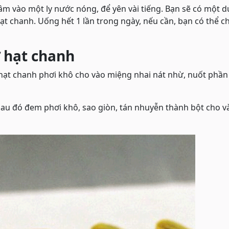
âm vào một ly nước nóng, để yên vài tiếng. Bạn sẽ có một 
hạt chanh. Uống hết 1 lần trong ngày, nếu cần, bạn có thể c
ừ hạt chanh
t hạt chanh phơi khô cho vào miệng nhai nát nhừ, nuốt phầ
 sau đó đem phơi khô, sao giòn, tán nhuyễn thành bột cho v