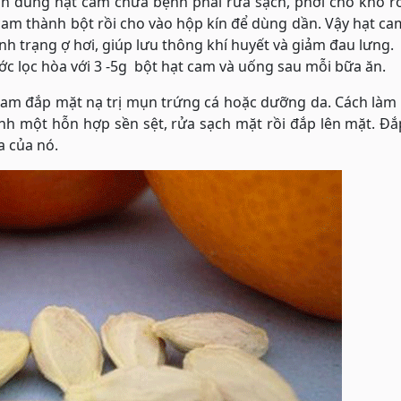
ốn dùng hạt cam chữa bệnh phải rửa sạch, phơi cho khô r
cam thành bột rồi cho vào hộp kín để dùng dần. Vậy hạt c
nh trạng ợ hơi, giúp lưu thông khí huyết và giảm đau lưng.
c lọc hòa với 3 -5g bột hạt cam và uống sau mỗi bữa ăn.
cam đắp mặt nạ trị mụn trứng cá hoặc dưỡng da. Cách làm 
ành một hỗn hợp sền sệt, rửa sạch mặt rồi đắp lên mặt. Đắ
a của nó.