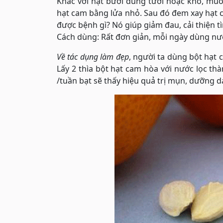
Khác với hạt bưởi dùng tươi hoặc khô, mu
hạt cam bằng lửa nhỏ. Sau đó đem xay hạt 
được bệnh gì? Nó giúp giảm đau, cải thiện tì
Cách dùng: Rất đơn giản, mỗi ngày dùng nướ
Về tác dụng làm đẹp
, người ta dùng bột hạt 
Lấy 2 thìa bột hạt cam hòa với nước lọc th
/tuần bạt sẽ thấy hiệu quả trị mụn, dưỡng d