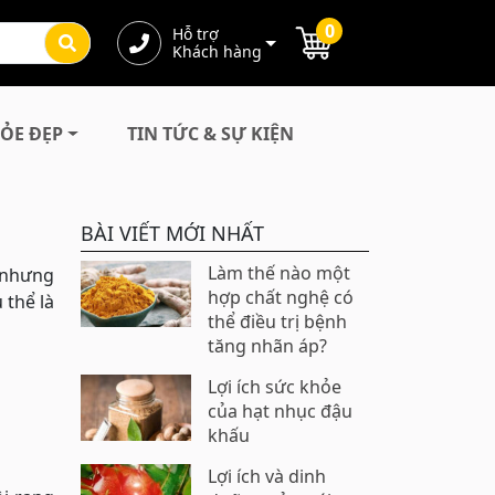
0
Hỗ trợ
Khách hàng
ỎE ĐẸP
TIN TỨC & SỰ KIỆN
BÀI VIẾT MỚI NHẤT
Làm thế nào một
i nhưng
hợp chất nghệ có
 thể là
thể điều trị bệnh
tăng nhãn áp?
Lợi ích sức khỏe
của hạt nhục đậu
khấu
Lợi ích và dinh