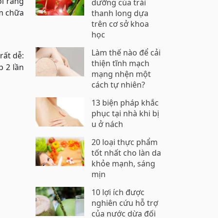
ồi rang
dưỡng của trái
am chữa
thanh long dựa
trên cơ sở khoa
học
Làm thế nào để cải
rất dễ:
thiện tĩnh mạch
p 2 lần
mạng nhện một
cách tự nhiên?
13 biện pháp khắc
phục tại nhà khi bị
u ở nách
20 loại thực phẩm
tốt nhất cho làn da
khỏe mạnh, sáng
mịn
10 lợi ích được
nghiên cứu hỗ trợ
của nước dừa đối