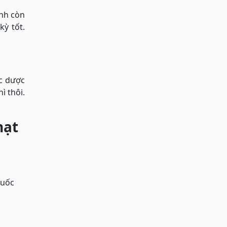
anh còn
kỳ tốt.
ác dược
ì thôi.
hạt
huốc