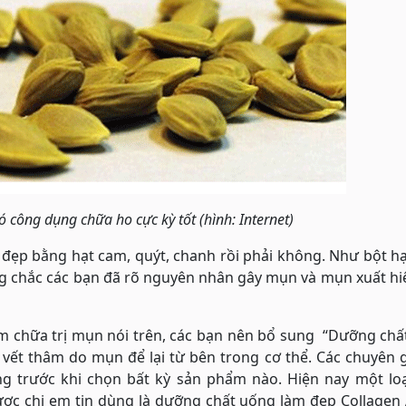
ó công dụng chữa ho cực kỳ tốt (hình: Internet)
 đẹp bằng hạt cam, quýt, chanh rồi phải không. Như bột h
ng chắc các bạn đã rõ nguyên nhân gây mụn và mụn xuất h
am chữa trị mụn nói trên, các bạn nên bổ sung “Dưỡng ch
vết thâm do mụn để lại từ bên trong cơ thể. Các chuyên 
g trước khi chọn bất kỳ sản phẩm nào. Hiện nay một loạ
c chị em tin dùng là dưỡng chất uống làm đẹp Collagen 