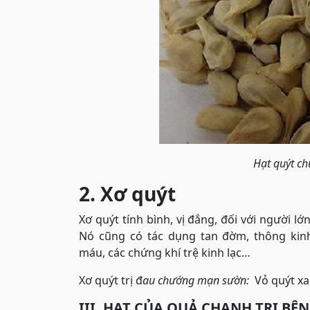
Hạt quýt chữ
2. Xơ quýt
Xơ quýt tính bình, vị đắng, đối với người lớ
Nó cũng có tác dụng tan đờm, thông kinh,
máu, các chứng khí trệ kinh lạc…
Xơ quýt trị đ
au chướng mạn sườn:
Vỏ quýt xa
III. HẠT CỦA QUẢ CHANH TRỊ BỆN