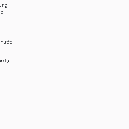
dung
ho
n nước
ào lọ