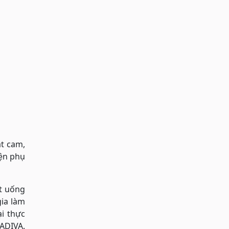
ạt cam,
iện phụ
ất uống
gia làm
i thực
ADIVA.