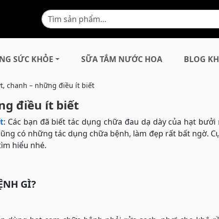
NG SỨC KHỎE
SỮA TẮM NƯỚC HOA
BLOG KH
t, chanh – những điều ít biết
g điều ít biết
t
: Các bạn đã biết tác dụng chữa đau dạ dày của hạt bưở
 cũng có những tác dụng chữa bệnh, làm đẹp rất bất ngờ. Cụ
tìm hiểu nhé.
ỆNH GÌ?