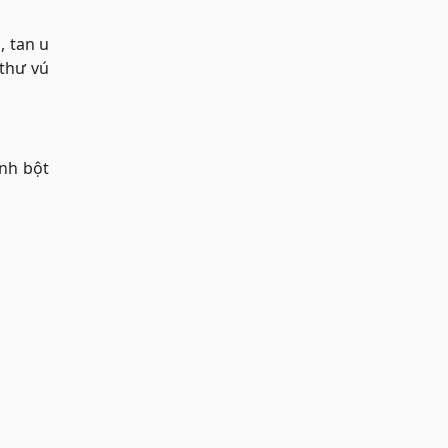
, tan u
 thư vú
ành bột