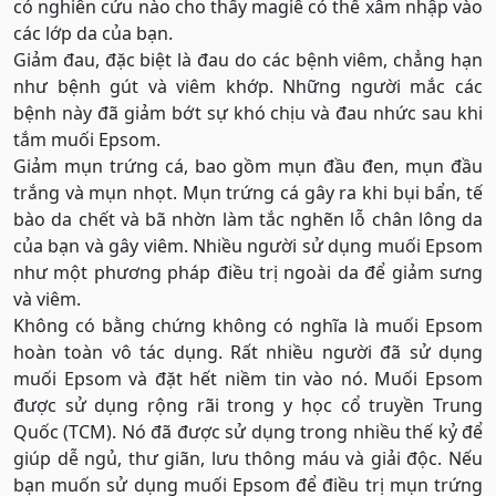
có nghiên cứu nào cho thấy magiê có thể xâm nhập vào
các lớp da của bạn.
Giảm đau, đặc biệt là đau do các bệnh viêm, chẳng hạn
như bệnh gút và viêm khớp. Những người mắc các
bệnh này đã giảm bớt sự khó chịu và đau nhức sau khi
tắm muối Epsom.
Giảm mụn trứng cá, bao gồm mụn đầu đen, mụn đầu
trắng và mụn nhọt. Mụn trứng cá gây ra khi bụi bẩn, tế
bào da chết và bã nhờn làm tắc nghẽn lỗ chân lông da
của bạn và gây viêm. Nhiều người sử dụng muối Epsom
như một phương pháp điều trị ngoài da để giảm sưng
và viêm.
Không có bằng chứng không có nghĩa là muối Epsom
hoàn toàn vô tác dụng. Rất nhiều người đã sử dụng
muối Epsom và đặt hết niềm tin vào nó. Muối Epsom
được sử dụng rộng rãi trong y học cổ truyền Trung
Quốc (TCM). Nó đã được sử dụng trong nhiều thế kỷ để
giúp dễ ngủ, thư giãn, lưu thông máu và giải độc. Nếu
bạn muốn sử dụng muối Epsom để điều trị mụn trứng