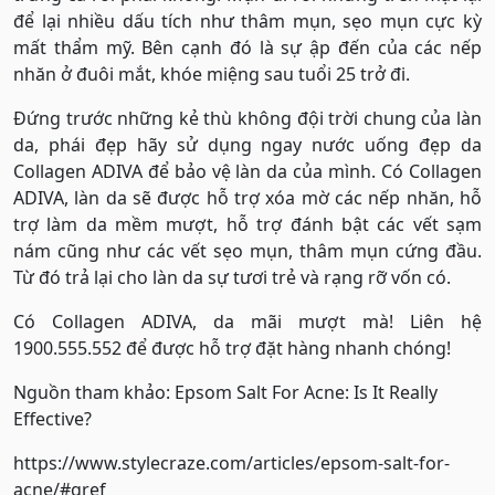
để lại nhiều dấu tích như thâm mụn, sẹo mụn cực kỳ
mất thẩm mỹ. Bên cạnh đó là sự ập đến của các nếp
nhăn ở đuôi mắt, khóe miệng sau tuổi 25 trở đi.
Đứng trước những kẻ thù không đội trời chung của làn
da, phái đẹp hãy sử dụng ngay nước uống đẹp da
Collagen ADIVA để bảo vệ làn da của mình. Có Collagen
ADIVA, làn da sẽ được hỗ trợ xóa mờ các nếp nhăn, hỗ
trợ làm da mềm mượt, hỗ trợ đánh bật các vết sạm
nám cũng như các vết sẹo mụn, thâm mụn cứng đầu.
Từ đó trả lại cho làn da sự tươi trẻ và rạng rỡ vốn có.
Có Collagen ADIVA, da mãi mượt mà! Liên hệ
1900.555.552 để được hỗ trợ đặt hàng nhanh chóng!
Nguồn tham khảo: Epsom Salt For Acne: Is It Really
Effective?
https://www.stylecraze.com/articles/epsom-salt-for-
acne/#gref