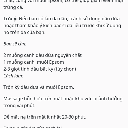
chất, cùng với muối Epsom, có thể giúp giảm viêm mụn
trứng cá.
Lưu ý:
Nếu bạn có làn da dầu, tránh sử dụng dầu dừa
hoặc tham khảo ý kiến ​​bác sĩ da liễu trước khi sử dụng
nó trên da của bạn.
Bạn sẽ cần:
2 muỗng canh dầu dừa nguyên chất
1 muỗng canh muối Epsom
2-3 giọt tinh dầu bất kỳ (tùy chọn)
Cách làm:
Trộn kỹ dầu dừa và muối Epsom.
Massage hỗn hợp trên mặt hoặc khu vực bị ảnh hưởng
trong vài phút.
Để mặt nạ trên mặt ít nhất 20-30 phút.