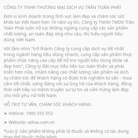
CÔNG TY TNHH THƯƠNG MẠI DỊCH VỤ TRẦN TOÀN PHÁT
Đơn vị kinh doanh trong lĩnh vực làm đẹp và chăm sóc sức
khỏe tại Việt Nam hơn 10 năm uy tín, Công ty TNHH TMDV Trần
Toàn Phát luôn nỗ lực không ngừng cung cấp các sản phẩm
chất lượng, an toàn đáp ứng nhu cầu, thị hiếu người tiêu
dùng Việt Nam.
Với tầm nhìn “trở thành Công ty cung cấp dịch vụ tốt nhất
trong ngành hàng tiêu dùng nhanh, cung cấp sản phẩm thực
phẩm chức năng cao cấp để hỗ trợ người tiêu dùng khỏe và
đẹp hơn”, Công ty đặt mục tiêu liên tục toàn thiện và phát
triển hơn nữa, nhằm nâng cao chất lượng sản phẩm và dịch
vụ chăm sóc để khách hàng có được trải nghiệm tư vấn - mua
sắm tốt nhất, xứng đáng với sự ủng hộ của khách hàng, đồng
thời viết tiếp sứ mệnh truyền sự tự tin và cảm hứng làm đẹp
cho mỗi phụ nữ Việt Nam.
HỖ TRỢ TƯ VẤN, CHĂM SÓC KHÁCH HÀNG
➤ Hotline: 1900 555 552
➤ Website:
adiva.com.vn
*Lưu ý: Sản phẩm không phải là thuốc và không có tác dụng
thay thế thuốc chữa bệnh.