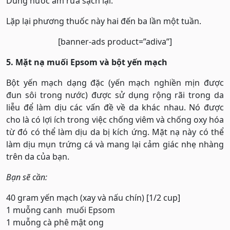
Dùng nước ấm rửa sạch lại.
Lặp lại phương thuốc này hai đến ba lần một tuần.
[banner-ads product=”adiva”]
5. Mặt nạ muối Epsom và bột yến mạch
Bột yến mạch dạng đặc (yến mạch nghiền mịn được
đun sôi trong nước) được sử dụng rộng rãi trong da
liễu để làm dịu các vấn đề về da khác nhau. Nó được
cho là có lợi ích trong việc chống viêm và chống oxy hóa
từ đó có thể làm dịu da bị kích ứng. Mặt nạ này có thể
làm dịu mụn trứng cá và mang lại cảm giác nhẹ nhàng
trên da của bạn.
Bạn sẽ cần:
40 gram yến mạch (xay và nấu chín) [1/2 cup]
1 muỗng canh muối Epsom
1 muỗng cà phê mật ong