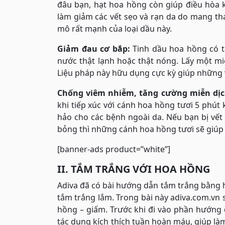
đâu bạn, hạt hoa hồng còn giúp điều hòa
làm giảm các vết sẹo và rạn da do mang tha
mô rất mạnh của loại dầu này.
Giảm đau cơ bắp:
Tinh dầu hoa hồng có tá
nước thật lạnh hoặc thật nóng. Lấy một mi
Liệu pháp này hữu dụng cực kỳ giúp những 
Chống viêm nhiễm, tăng cường miễn dịc
khi tiếp xúc với cánh hoa hồng tươi 5 phút
hảo cho các bệnh ngoài da. Nếu bạn bị vế
bỏng thì những cánh hoa hồng tươi sẽ giúp
[banner-ads product=”white”]
II. TẮM TRẮNG VỚI HOA HỒNG
Adiva đã có bài hướng dẫn tắm trắng bằng 
tắm trắng lắm. Trong bài này adiva.com.vn 
hồng – giấm. Trước khi đi vào phần hướng d
tác dụng kích thích tuần hoàn máu, giúp l