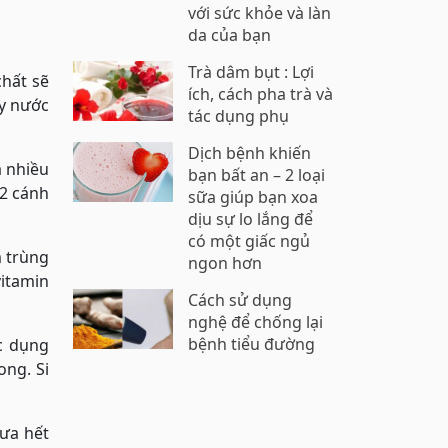
với sức khỏe và làn
da của bạn
Trà dâm bụt : Lợi
chất sẽ
ích, cách pha trà và
ấy nước
tác dụng phụ
Dịch bệnh khiến
à nhiều
bạn bất an – 2 loại
/2 cánh
sữa giúp bạn xoa
dịu sự lo lắng để
có một giấc ngủ
m trùng
ngon hơn
vitamin
Cách sử dụng
nghệ để chống lại
bệnh tiểu đường
c dụng
ong. Si
hưa hết