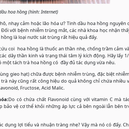
dầu hoa hồng (hình: Internet)
khô, nhạy cảm hoặc lão hóa ư? Tinh dầu hoa hồng nguyên 
 Đối với bệnh nhiễm trùng mắt, các nhà khoa học nhận th
ồng là loại nước sát trùng rất hiệu quả đấy.
cứu coi hoa hồng là thuốc an thần nhẹ, chống trầm cảm v
c dây thần kinh và trạng thái tâm lý kích động. Hãy lấy 1
ó một tách trà hoa hồng có đầy đủ tác dụng vừa nêu.
ng gieo hạt) chữa được bệnh nhiễm trùng, đặc biệt nhiễ
 trà này cũng rất công hiệu do quả không chỉ chứa nhiều 
avonoid, Fructose, Acid Malic.
hóa:
Do có chứa chất Flavonoid cùng với vitamin C mà tá
 bảo vệ cơ thể khỏi những áp lực cả bên ngoài lẫn bên tr
ác dụng lợi tiểu và nhuận tràng nhẹ? Vậy mà nó có đấy. C