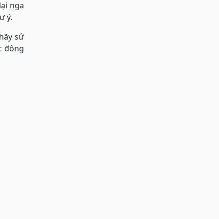
lại nga
ư ý.
 hãy sử
c đông