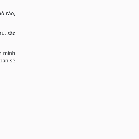
hô ráo,
u, sắc
m mình
bạn sẽ