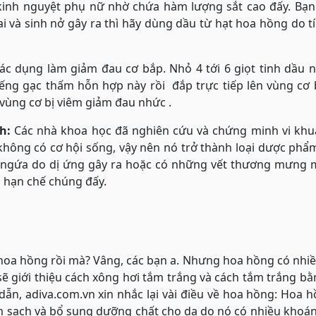
 kinh nguyệt phụ nữ nhờ chứa hàm lượng sắt cao đấy. Bạ
i và sinh nở gây ra thì hãy dùng dầu từ hạt hoa hồng do t
c dụng làm giảm đau cơ bắp. Nhỏ 4 tới 6 giọt tinh dầu n
ếng gạc thấm hỗn hợp này rồi đắp trực tiếp lên vùng cơ 
vùng cơ bị viêm giảm đau nhức .
h:
Các nhà khoa học đã nghiên cứu và chứng minh vi khu
 không có cơ hội sống, vậy nên nó trở thành loại dược ph
t ngứa do dị ứng gây ra hoặc có những vết thương mưng m
 hạn chế chúng đấy.
hoa hồng rồi mà? Vâng, các bạn a. Nhưng hoa hồng có nhi
sẽ giới thiệu cách xông hơi tắm trắng và cách tắm trắng b
ẫn, adiva.com.vn xin nhắc lại vài điều về hoa hồng: Hoa 
àm sạch và bổ sung dưỡng chất cho da do nó có nhiều khoá