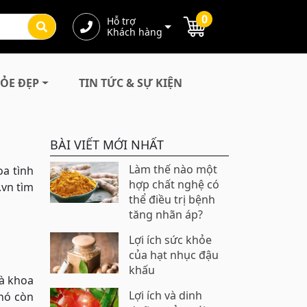
0
Hỗ trợ
Khách hàng
ỎE ĐẸP
TIN TỨC & SỰ KIỆN
BÀI VIẾT MỚI NHẤT
Làm thế nào một
oa tình
hợp chất nghệ có
.vn tìm
thể điều trị bệnh
tăng nhãn áp?
Lợi ích sức khỏe
của hạt nhục đậu
khấu
hà khoa
Lợi ích và dinh
 nó còn