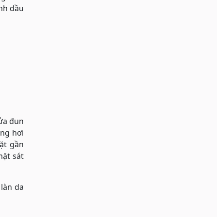
inh dầu
lửa đun
ông hơi
mặt gần
mặt sát
 làn da