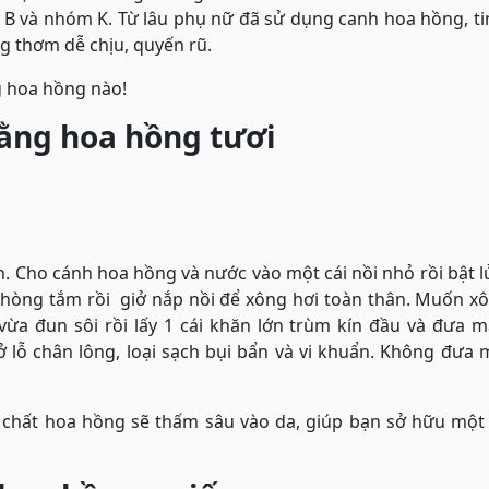
óm B và nhóm K. Từ lâu phụ nữ đã sử dụng canh hoa hồng, t
g thơm dễ chịu, quyến rũ.
g hoa hồng nào!
bằng hoa hồng tươi
. Cho cánh hoa hồng và nước vào một cái nồi nhỏ rồi bật 
 phòng tắm rồi giở nắp nồi để xông hơi toàn thân. Muốn x
vừa đun sôi rồi lấy 1 cái khăn lớn trùm kín đầu và đưa 
 lỗ chân lông, loại sạch bụi bẩn và vi khuẩn. Không đưa 
h chất hoa hồng sẽ thấm sâu vào da, giúp bạn sở hữu một