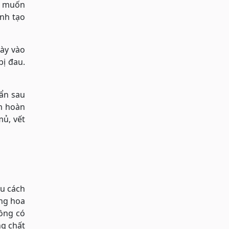
n muốn
ính tạo
ày vào
bị đau.
ẩn sau
ẩm hoàn
ủ, vết
ều cách
ằng hoa
hồng có
ng chất