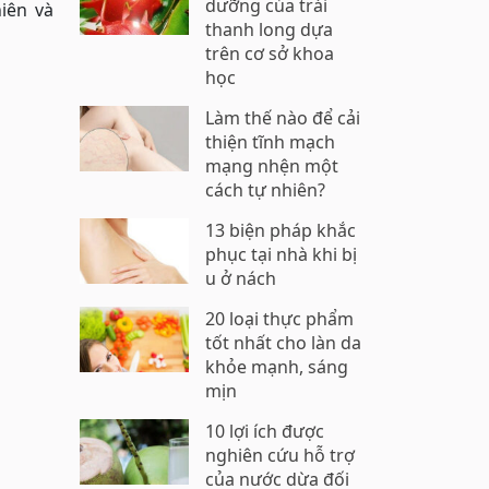
dưỡng của trái
iên và
thanh long dựa
trên cơ sở khoa
học
Làm thế nào để cải
thiện tĩnh mạch
mạng nhện một
cách tự nhiên?
13 biện pháp khắc
phục tại nhà khi bị
u ở nách
20 loại thực phẩm
tốt nhất cho làn da
khỏe mạnh, sáng
mịn
10 lợi ích được
nghiên cứu hỗ trợ
của nước dừa đối