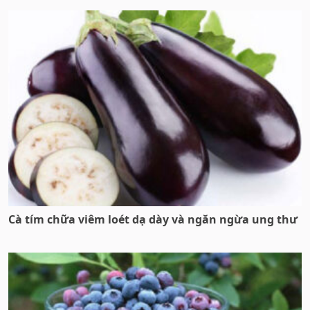
Cà tím chữa viêm loét dạ dày và ngăn ngừa ung thư