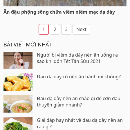
Ăn đậu phộng sống chữa viêm niêm mạc dạ dày
Phân
1
2
3
Next
trang
BÀI VIẾT MỚI NHẤT
bài
viết
Người bị viêm dạ dày nên ăn uống ra
sao khi đón Tết Tân Sửu 2021
Đau dạ dày có nên ăn bánh mì không?
Đau dạ dày nên ăn cháo gì để cơn đau
thuyên giảm nhanh?
Giải đáp hay nhất về đau dạ dày nên ăn
rau gì?