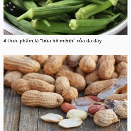
4 thực phẩm là “bùa hộ mệnh” của dạ dày