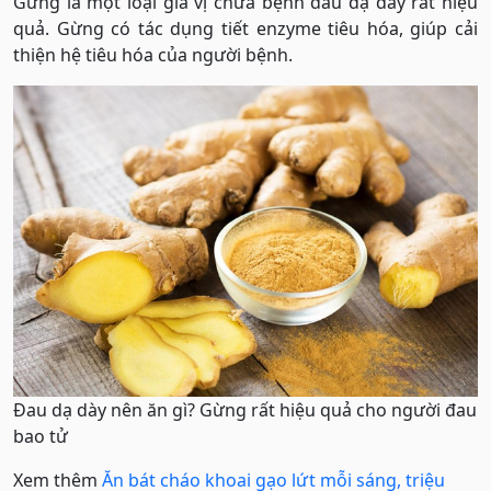
Gừng là một loại gia vị chữa bệnh đau dạ dày rất hiệu
quả. Gừng có tác dụng tiết enzyme tiêu hóa, giúp cải
thiện hệ tiêu hóa của người bệnh.
Đau dạ dày nên ăn gì? Gừng rất hiệu quả cho người đau
bao tử
Xem thêm
Ăn bát cháo khoai gạo lứt mỗi sáng, triệu