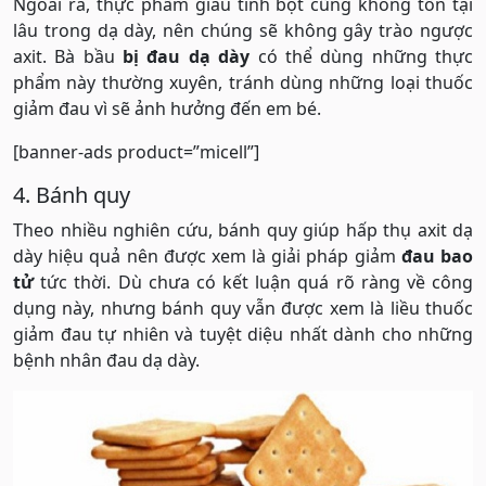
Ngoài ra, thực phẩm giàu tinh bột cũng không tồn tại
lâu trong dạ dày, nên chúng sẽ không gây trào ngược
axit. Bà bầu
bị đau dạ dày
có thể dùng những thực
phẩm này thường xuyên, tránh dùng những loại thuốc
giảm đau vì sẽ ảnh hưởng đến em bé.
[banner-ads product=”micell”]
4. Bánh quy
Theo nhiều nghiên cứu, bánh quy giúp hấp thụ axit dạ
dày hiệu quả nên được xem là giải pháp giảm
đau bao
tử
tức thời. Dù chưa có kết luận quá rõ ràng về công
dụng này, nhưng bánh quy vẫn được xem là liều thuốc
giảm đau tự nhiên và tuyệt diệu nhất dành cho những
bệnh nhân đau dạ dày.