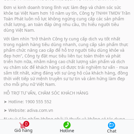
Đơn vị kinh doanh trong lĩnh vực làm đẹp và chăm sóc sức
khỏe tại Việt Nam hơn 10 năm uy tín, Công ty TNHH TMDV Trần
Toàn Phát luôn nỗ lực không ngừng cung cấp các sản phẩm
chất lượng, an toàn đáp ứng nhu cầu, thị hiếu người tiêu
dùng Việt Nam.
Với tầm nhìn “trở thành Công ty cung cấp dịch vụ tốt nhất
trong ngành hàng tiêu dùng nhanh, cung cấp sản phẩm thực
phẩm chức năng cao cấp để hỗ trợ người tiêu dùng khỏe và
đẹp hơn”, Công ty đặt mục tiêu liên tục toàn thiện và phát
triển hơn nữa, nhằm nâng cao chất lượng sản phẩm và dịch
vụ chăm sóc để khách hàng có được trải nghiệm tư vấn - mua
sắm tốt nhất, xứng đáng với sự ủng hộ của khách hàng, đồng
thời viết tiếp sứ mệnh truyền sự tự tin và cảm hứng làm đẹp
cho mỗi phụ nữ Việt Nam.
HỖ TRỢ TƯ VẤN, CHĂM SÓC KHÁCH HÀNG
➤ Hotline: 1900 555 552
➤ Website:
adiva.com.vn
*Lưu ý: Sản phẩm không phải là thuốc và không có tác dụng
0
thay thế thuốc chữa bệnh.
Hotline
Chat