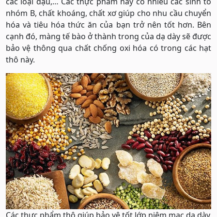
các loại đậu,… Các thực phẩm này có nhiều các sinh tố
nhóm B, chất khoáng, chất xơ giúp cho nhu cầu chuyển
hóa và tiêu hóa thức ăn của bạn trở nên tốt hơn. Bên
cạnh đó, màng tế bào ở thành trong của dạ dày sẽ được
bảo vệ thông qua chất chống oxi hóa có trong các hạt
thô này.
Các thực phẩm thô giúp bảo vệ tốt lớp niêm mạc dạ dày