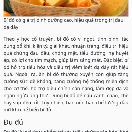
Bí đỏ có giá trị dinh dưỡng cao, hiệu quả trong trị đau
dạ dày
Theo y học cổ truyền, bí đỏ có vị ngọt, tính bình, tác
dụng bổ khí, kiện tỳ, giải khát, nhuận tràng, điều trị hiệu
quả chứng đau đầu, chóng mặt, tiểu đường, hạ huyết
áp, có lợi cho tim mạch, giúp làm sáng mắt. Đặc biệt, bí
đỏ hỗ trợ tiêu hóa và điều trị viêm loét dạ dày rất hiệu
quả. Ngoài ra, ăn bí đỏ thường xuyên còn giúp tăng
cường sức đề kháng, tăng cường hệ thống miễn dịch
cho cơ thể, hỗ trợ điều chỉnh cân nặng, làm đẹp da và
ngăn ngừa ung thư. Dùng bí đỏ để nấu canh, cháo, chè
hay súp đều tốt. Tuy nhiên, bạn nên hạn chế lượng dầu
mỡ khi chế biến bí đỏ.
Đu đủ
Đu đủ là loại thực phẩm trị các triệu chứng táo bón, khó