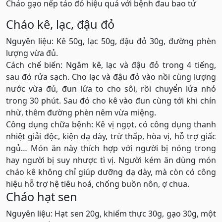
Cháo gạo nếp táo đỏ hiệu quả với bệnh đau bao tử
Cháo kê, lạc, đậu đỏ
Nguyên liệu: Kê 50g, lạc 50g, đậu đỏ 30g, đường phèn
lượng vừa đủ.
Cách chế biến: Ngâm kê, lạc và đậu đỏ trong 4 tiếng,
sau đó rửa sạch. Cho lạc và đậu đỏ vào nồi cùng lượng
nước vừa đủ, đun lửa to cho sôi, rồi chuyển lửa nhỏ
trong 30 phút. Sau đó cho kê vào đun cùng tới khi chín
nhừ, thêm đường phèn nêm vừa miệng.
Công dụng chữa bệnh: Kê vị ngọt, có công dụng thanh
nhiệt giải độc, kiện dạ dày, trừ thấp, hòa vị, hỗ trợ giấc
ngủ… Món ăn này thích hợp với người bị nóng trong
hay người bị suy nhược tì vị. Người kém ăn dùng món
cháo kê không chỉ giúp dưỡng dạ dày, mà còn có công
hiệu hỗ trợ hệ tiêu hoá, chống buồn nôn, ợ chua.
Cháo hạt sen
Nguyên liệu: Hạt sen 20g, khiếm thực 30g, gạo 30g, một