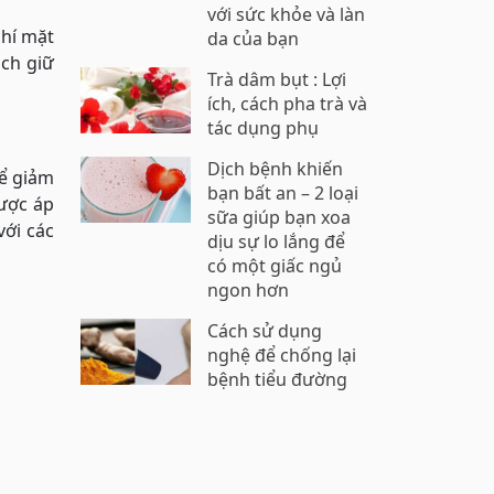
với sức khỏe và làn
chí mặt
da của bạn
ách giữ
Trà dâm bụt : Lợi
ích, cách pha trà và
tác dụng phụ
Dịch bệnh khiến
để giảm
bạn bất an – 2 loại
ược áp
sữa giúp bạn xoa
ới các
dịu sự lo lắng để
có một giấc ngủ
ngon hơn
Cách sử dụng
nghệ để chống lại
bệnh tiểu đường