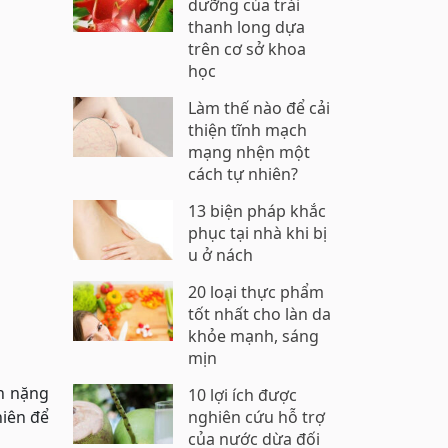
dưỡng của trái
thanh long dựa
trên cơ sở khoa
học
Làm thế nào để cải
thiện tĩnh mạch
mạng nhện một
cách tự nhiên?
13 biện pháp khắc
phục tại nhà khi bị
u ở nách
20 loại thực phẩm
tốt nhất cho làn da
khỏe mạnh, sáng
mịn
nh nặng
10 lợi ích được
hiên để
nghiên cứu hỗ trợ
của nước dừa đối