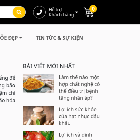
0
Hỗ trợ
Khách hàng
ỎE ĐẸP
TIN TỨC & SỰ KIỆN
BÀI VIẾT MỚI NHẤT
Làm thế nào một
iếng để
hợp chất nghệ có
ông bão
thể điều trị bệnh
hậm chí
tăng nhãn áp?
lão hóa
Lợi ích sức khỏe
của hạt nhục đậu
khấu
Lợi ích và dinh