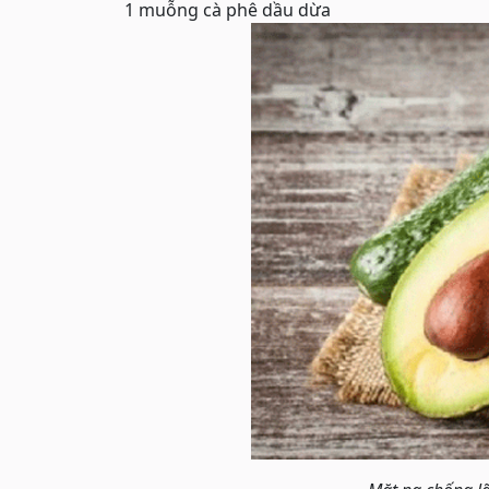
1 muỗng cà phê dầu dừa