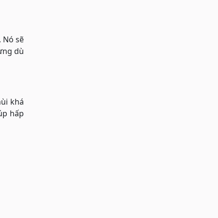
. Nó sẽ
hưng dù
mùi khá
iúp hấp