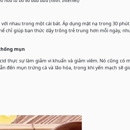
o hóa từ bơ và dầu dừa (hình: Internet)
lại với nhau trong một cái bát. Áp dụng mặt nạ trong 30 phút
ể chỉ giúp bạn thức dậy trông trẻ trung hơn mỗi ngày, n
à chống mụn
cid thực sự làm giảm vi khuẩn và giảm viêm. Nó cũng có 
dẫn đến mụn trứng cá và lão hóa, trong khi yến mạch sẽ g