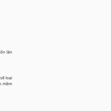
bốn lần
sẽ loại
bạn mềm