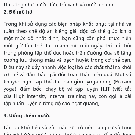
Đồ uống như nước dừa, trà xanh và nước chanh.
2. Đổ mồ hôi
Trong khi sử dụng các biện pháp khắc phục tại nhà và
tuân theo chế độ ăn kiêng giải độc có thể giúp ích ở
một mức độ nhất định, bạn cũng cần phải thực hiện
một giờ tập thể dục mạnh mẽ mỗi ngày. Đổ mồ hôi
trong phòng tập thể dục hoặc trên đường đua sẽ tăng
cường lưu thông máu và bạch huyết trong cơ thể bạn.
Điều này sẽ đẩy nhanh việc loại bỏ các chất thải ra khỏi
cơ thể và đảm bảo giải độc toàn thân hiệu quả. Một số
khuyến nghị tập thể dục bao gồm yoga nóng (Bikram
yoga), đấm bốc, chạy bộ và tập luyện HIIT (viết tắt
của High intensity interval training hay còn gọi là bài
tập huấn luyện cường độ cao ngắt quãng).
3. Uống thêm nước
Làn da khô héo và xỉn màu sẽ trở nên rạng rỡ và tươi
tắn với lượng nước uống thường xuyên và đầy đủ. Rèn