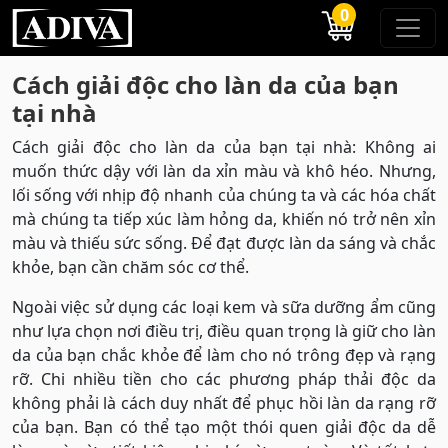
0
Cách giải độc cho làn da của bạn
tại nhà
Cách giải độc cho làn da của bạn tại nhà: Không ai
muốn thức dậy với làn da xỉn màu và khô héo. Nhưng,
lối sống với nhịp độ nhanh của chúng ta và các hóa chất
mà chúng ta tiếp xúc làm hỏng da, khiến nó trở nên xỉn
màu và thiếu sức sống. Để đạt được làn da sáng và chắc
khỏe, bạn cần chăm sóc cơ thể.
Ngoài việc sử dụng các loại kem và sữa dưỡng ẩm cũng
như lựa chọn nơi điều trị, điều quan trọng là giữ cho làn
da của bạn chắc khỏe để làm cho nó trông đẹp và rạng
rỡ. Chi nhiều tiền cho các phương pháp thải độc da
không phải là cách duy nhất để phục hồi làn da rạng rỡ
của bạn. Bạn có thể tạo một thói quen giải độc da dễ