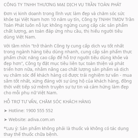
CÔNG TY TNHH THƯƠNG MẠI DỊCH VỤ TRẦN TOÀN PHÁT
Đơn vị kinh doanh trong lĩnh vực làm đẹp và chăm sóc sức
khỏe tại Việt Nam hơn 10 năm uy tín, Công ty TNHH TMDV Trần
Toàn Phát luôn nỗ lực không ngừng cung cấp các sản phẩm
chất lượng, an toàn đáp ứng nhu cầu, thị hiếu người tiêu
dùng Việt Nam.
Với tầm nhìn “trở thành Công ty cung cấp dịch vụ tốt nhất
trong ngành hàng tiêu dùng nhanh, cung cấp sản phẩm thực
phẩm chức năng cao cấp để hỗ trợ người tiêu dùng khỏe và
đẹp hơn”, Công ty đặt mục tiêu liên tục toàn thiện và phát
triển hơn nữa, nhằm nâng cao chất lượng sản phẩm và dịch
vụ chăm sóc để khách hàng có được trải nghiệm tư vấn - mua
sắm tốt nhất, xứng đáng với sự ủng hộ của khách hàng, đồng
thời viết tiếp sứ mệnh truyền sự tự tin và cảm hứng làm đẹp
cho mỗi phụ nữ Việt Nam.
HỖ TRỢ TƯ VẤN, CHĂM SÓC KHÁCH HÀNG
➤ Hotline: 1900 555 552
➤ Website:
adiva.com.vn
*Lưu ý: Sản phẩm không phải là thuốc và không có tác dụng
thay thế thuốc chữa bệnh.