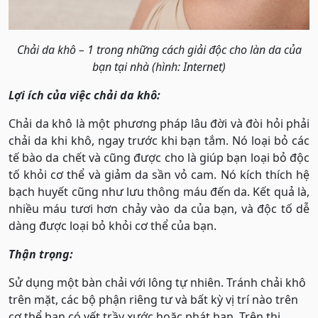
Chải da khô – 1 trong những cách giải độc cho làn da của
bạn tại nhà (hình: Internet)
Lợi ích của việc chải da khô:
Chải da khô là một phương pháp lâu đời và đòi hỏi phải
chải da khi khô, ngay trước khi bạn tắm. Nó loại bỏ các
tế bào da chết và cũng được cho là giúp bạn loại bỏ độc
tố khỏi cơ thể và giảm da sần vỏ cam. Nó kích thích hệ
bạch huyết cũng như lưu thông máu đến da. Kết quả là,
nhiều máu tươi hơn chảy vào da của bạn, và độc tố dễ
dàng được loại bỏ khỏi cơ thể của bạn.
Thận trọng:
Sử dụng một bàn chải với lông tự nhiên. Tránh chải khô
trên mặt, các bộ phận riêng tư và bất kỳ vị trí nào trên
cơ thể bạn có vết trầy xước hoặc phát ban. Trên thị