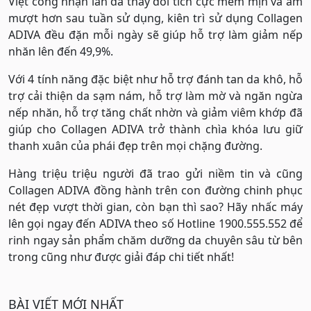
Việt công nhận làn da thay đổi tích cực mềm mịn và ẩm
mượt hơn sau tuần sử dụng, kiên trì sử dụng Collagen
ADIVA đều đặn mỗi ngày sẽ giúp hỗ trợ làm giảm nếp
nhăn lên đến 49,9%.
Với 4 tính năng đặc biệt như hỗ trợ đánh tan da khô, hỗ
trợ cải thiện da sạm nám, hỗ trợ làm mờ và ngăn ngừa
nếp nhăn, hỗ trợ tăng chất nhờn và giảm viêm khớp đã
giúp cho Collagen ADIVA trở thành chìa khóa lưu giữ
thanh xuân của phái đẹp trên mọi chặng đường.
Hàng triệu triệu người đã trao gửi niềm tin và cũng
Collagen ADIVA đồng hành trên con đường chinh phục
nét đẹp vượt thời gian, còn bạn thì sao? Hãy nhấc máy
lên gọi ngay đến ADIVA theo số Hotline 1900.555.552 để
rinh ngay sản phẩm chăm dưỡng da chuyên sâu từ bên
trong cũng như được giải đáp chi tiết nhất!
BÀI VIẾT MỚI NHẤT