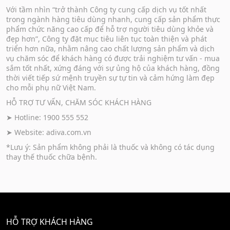
Với tầm nhìn “trở thành Công ty cung cấp dịch vụ tốt nhất
trong ngành hàng tiêu dùng nhanh, cung cấp sản phẩm thực
phẩm chức năng cao cấp để hỗ trợ người tiêu dùng khỏe và
đẹp hơn”, Công ty đặt mục tiêu liên tục toàn thiện và phát
triển hơn nữa, nhằm nâng cao chất lượng sản phẩm và dịch
vụ chăm sóc để khách hàng có được trải nghiệm tư vấn - mua
sắm tốt nhất, xứng đáng với sự ủng hộ của khách hàng, đồng
thời viết tiếp sứ mệnh truyền sự tự tin và cảm hứng làm đẹp
cho mỗi phụ nữ Việt Nam.
HỖ TRỢ TƯ VẤN, CHĂM SÓC KHÁCH HÀNG
➤ Hotline: 1900 555 552
➤ Website:
adiva.com.vn
*Lưu ý: Sản phẩm không phải là thuốc và không có tác dụng
thay thế thuốc chữa bệnh.
HỖ TRỢ KHÁCH HÀNG