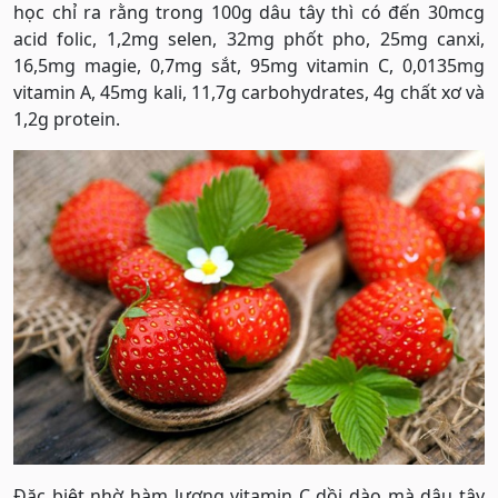
học chỉ ra rằng trong 100g dâu tây thì có đến 30mcg
acid folic, 1,2mg selen, 32mg phốt pho, 25mg canxi,
16,5mg magie, 0,7mg sắt, 95mg vitamin C, 0,0135mg
vitamin A, 45mg kali, 11,7g carbohydrates, 4g chất xơ và
1,2g protein.
Đặc biệt nhờ hàm lượng vitamin C dồi dào mà dâu tây