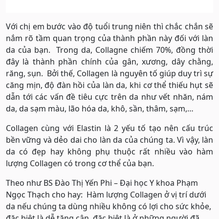
Với chị em bước vào độ tuổi trung niên thì chắc chắn sẽ
nắm rõ tầm quan trọng của thành phần này đối với làn
da của bạn. Trong da, Collagne chiếm 70%, đồng thời
đây là thành phần chính của gân, xương, dây chằng,
răng, sụn. Bởi thế, Collagen là nguyên tố giúp duy trì sự
căng mịn, độ đàn hồi của làn da, khi cơ thể thiếu hụt sẽ
dẫn tới các vấn đề tiêu cực trên da như vết nhăn, nám
da, da sạm màu, lão hóa da, khô, sần, thâm, sạm,…
Collagen cùng với Elastin là 2 yếu tố tạo nên cấu trúc
bền vững và dẻo dai cho làn da của chúng ta. Vì vậy, làn
da có đẹp hay không phụ thuộc rất nhiều vào hàm
lượng Collagen có trong cơ thể của bạn.
Theo như BS Đào Thị Yến Phi – Đại học Y khoa Phạm
Ngọc Thạch cho hay: Hàm lượng Collagen ở vị trí dưới
da nếu chúng ta dùng nhiều không có lợi cho sức khỏe,
đặc biệt là dễ tăng cân, đặc biệt là ở những người đã