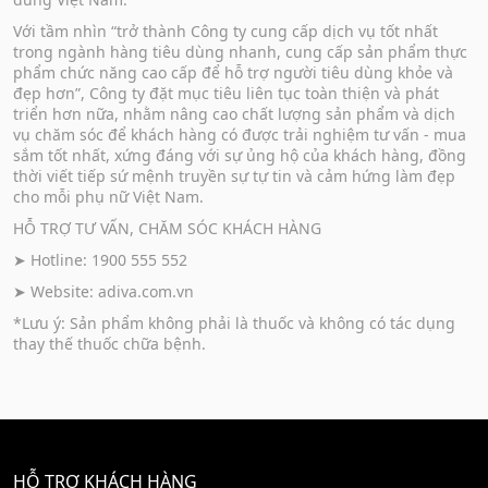
Với tầm nhìn “trở thành Công ty cung cấp dịch vụ tốt nhất
trong ngành hàng tiêu dùng nhanh, cung cấp sản phẩm thực
phẩm chức năng cao cấp để hỗ trợ người tiêu dùng khỏe và
đẹp hơn”, Công ty đặt mục tiêu liên tục toàn thiện và phát
triển hơn nữa, nhằm nâng cao chất lượng sản phẩm và dịch
vụ chăm sóc để khách hàng có được trải nghiệm tư vấn - mua
sắm tốt nhất, xứng đáng với sự ủng hộ của khách hàng, đồng
thời viết tiếp sứ mệnh truyền sự tự tin và cảm hứng làm đẹp
cho mỗi phụ nữ Việt Nam.
HỖ TRỢ TƯ VẤN, CHĂM SÓC KHÁCH HÀNG
➤ Hotline: 1900 555 552
➤ Website:
adiva.com.vn
*Lưu ý: Sản phẩm không phải là thuốc và không có tác dụng
thay thế thuốc chữa bệnh.
HỖ TRỢ KHÁCH HÀNG