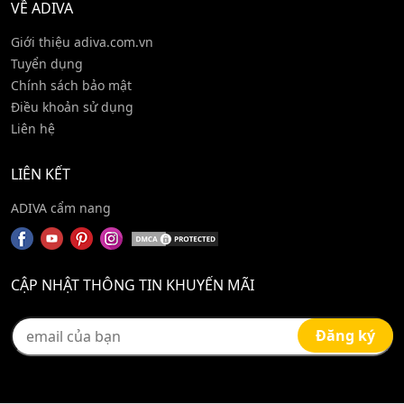
VỀ ADIVA
Giới thiệu adiva.com.vn
Tuyển dụng
Chính sách bảo mật
Điều khoản sử dụng
Liên hệ
LIÊN KẾT
ADIVA cẩm nang
CẬP NHẬT THÔNG TIN KHUYẾN MÃI