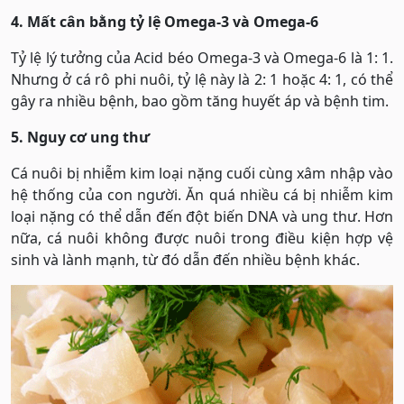
4. Mất cân bằng tỷ lệ Omega-3 và Omega-6
Tỷ lệ lý tưởng của Acid béo Omega-3 và Omega-6 là 1: 1.
Nhưng ở cá rô phi nuôi, tỷ lệ này là 2: 1 hoặc 4: 1, có thể
gây ra nhiều bệnh, bao gồm tăng huyết áp và bệnh tim.
5. Nguy cơ ung thư
Cá nuôi bị nhiễm kim loại nặng cuối cùng xâm nhập vào
hệ thống của con người. Ăn quá nhiều cá bị nhiễm kim
loại nặng có thể dẫn đến đột biến DNA và ung thư. Hơn
nữa, cá nuôi không được nuôi trong điều kiện hợp vệ
sinh và lành mạnh, từ đó dẫn đến nhiều bệnh khác.