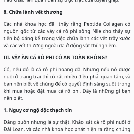
8. Chữa lành vết thương
Các nhà khoa học đã thấy rằng Peptide Collagen có
nguồn gốc từ các vảy cá rô phi sông Nile cho thấy sự
tiến bộ đáng kể trong việc chữa lành các vết trầy xước
và các vết thương ngoài da ở động vật thí nghiệm.
III. VẬY ĂN CÁ RÔ PHI CÓ AN TOÀN KHÔNG?
Có, nếu đó là cá rô phi hoang dã. Nhưng nếu nó được
nuôi ở trang trại thì có rất nhiều điều phải quan tâm, và
bạn nên biết về chúng để có quyết định sáng suốt trong
khi mua hoặc đặt mua cá rô phi. Đây là những gì bạn
nên biết.
1. Nguy cơ ngộ độc thạch tín
Đáng buồn nhưng là sự thật. Khảo sát cá rô phi nuôi ở
Đài Loan, và các nhà khoa học phát hiện ra rằng chúng