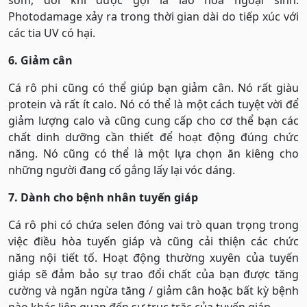
Photodamage xảy ra trong thời gian dài do tiếp xúc với
các tia UV có hại.
6. Giảm cân
Cá rô phi cũng có thể giúp bạn giảm cân. Nó rất giàu
protein và rất ít calo. Nó có thể là một cách tuyệt vời để
giảm lượng calo và cũng cung cấp cho cơ thể bạn các
chất dinh dưỡng cần thiết để hoạt động đúng chức
năng. Nó cũng có thể là một lựa chọn ăn kiêng cho
những người đang cố gắng lấy lại vóc dáng.
7. Dành cho bệnh nhân tuyến giáp
Cá rô phi có chứa selen đóng vai trò quan trọng trong
việc điều hòa tuyến giáp và cũng cải thiện các chức
năng nội tiết tố. Hoạt động thường xuyên của tuyến
giáp sẽ đảm bảo sự trao đổi chất của bạn được tăng
cường và ngăn ngừa tăng / giảm cân hoặc bất kỳ bệnh
nào khác liên quan đến sự trục trặc của tuyến giáp.