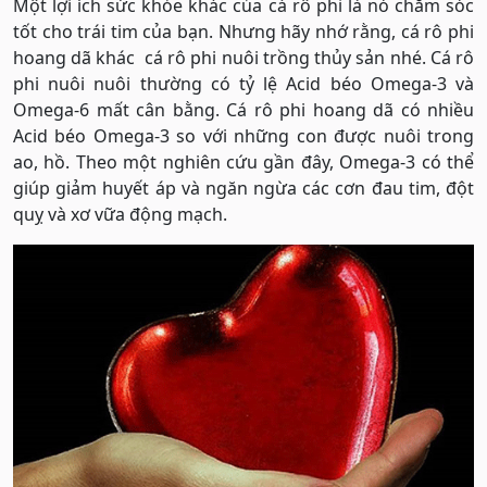
Một lợi ích sức khỏe khác của cá rô phi là nó chăm sóc
tốt cho trái tim của bạn. Nhưng hãy nhớ rằng, cá rô phi
hoang dã khác cá rô phi nuôi trồng thủy sản nhé. Cá rô
phi nuôi nuôi thường có tỷ lệ Acid béo Omega-3 và
Omega-6 mất cân bằng. Cá rô phi hoang dã có nhiều
Acid béo Omega-3 so với những con được nuôi trong
ao, hồ. Theo một nghiên cứu gần đây, Omega-3 có thể
giúp giảm huyết áp và ngăn ngừa các cơn đau tim, đột
quỵ và xơ vữa động mạch.