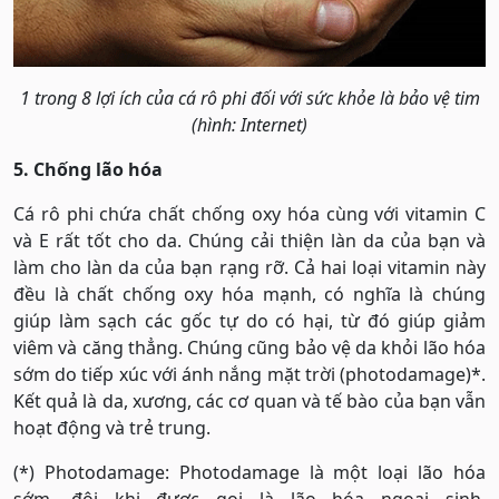
1 trong 8 lợi ích của cá rô phi đối với sức khỏe là bảo vệ tim
(hình: Internet)
5. Chống lão hóa
Cá rô phi chứa chất chống oxy hóa cùng với vitamin C
và E rất tốt cho da. Chúng cải thiện làn da của bạn và
làm cho làn da của bạn rạng rỡ. Cả hai loại vitamin này
đều là chất chống oxy hóa mạnh, có nghĩa là chúng
giúp làm sạch các gốc tự do có hại, từ đó giúp giảm
viêm và căng thẳng. Chúng cũng bảo vệ da khỏi lão hóa
sớm do tiếp xúc với ánh nắng mặt trời (photodamage)*.
Kết quả là da, xương, các cơ quan và tế bào của bạn vẫn
hoạt động và trẻ trung.
(*) Photodamage: Photodamage là một loại lão hóa
sớm, đôi khi được gọi là lão hóa ngoại sinh.