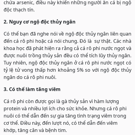
chứa arsenic, điều này khiến những người ăn cá bị ngộ
độc thạch tín.
2. Nguy cơ ngộ độc thủy ngân
Có thể bạn đã nghe nói về ngộ độc thủy ngân liên quan
đến cá rô phi hoặc cá nói chung. Đó là sự thật. Các nhà
khoa học đã phát hiện ra rằng cả cá rô phi nước ngọt và
được nuôi trồng thủy sản đều có thể tích lũy thủy ngân.
Tuy nhiên, ngộ độc thủy ngân ở cá rô phi nước ngọt có
tỷ lệ tử vong thấp hơn khoảng 5% so với ngộ độc thủy
ngân do cá rô phi nuôi.
3. Có thể làm tăng viêm
Cá rô phi còn được gọi là gà thủy sản vì hàm lượng
protein và nhiều lợi ích cho sức khỏe. Nhưng cá rô phi
nuôi có thể dẫn đến sự gia tăng tình trạng viêm trong
cơ thể. Điều này, đến lượt nó, có thể dẫn đến viêm
khớp, tăng cân và bệnh tim.