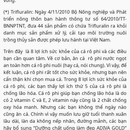
vong.
(*) Trifluralin: Ngày 4/11/2010 Bộ Nông nghiệp và Phát
triển nông thôn ban hành thông tư số 64/2010/TT-
BNNPTNT, đưa 44 sản phẩm có chứa Trifluralin ra khỏi
danh mục sản phẩm xử lý, cải tạo môi trường nuôi
trồng thủy sản được phép lưu hành tại Việt Nam.
Trên đây là 8 lợi ích sức khỏe của cá rô phi và các điều
bạn cần quan tâm. Về cơ bản, ăn cá rô phi nước ngọt
an toàn hơn cá rô phi nuôi (hay cá, nói chung). Vì vậy, để
kết luận, cá rô phi rất tốt cho sức khỏe, nhưng bạn nên
cẩn thận khi chọn mua cá. Trong 8 lợi ích sức khỏe của
cá rô phi, các bạn thấy lợi ích thứ 5 của cá rô phi là
chống lão hóa. Cá rô phi giúp bạn chống lão hóa là do
có 2 vitamin C và E, 2 vitamin này cũng là 2 chất chống
oxy hóa manh. Nhưng các bạn không thể ngày nào
cũng ăn cá. Chính vì vậy muốn lưu giữ tuổi thanh xuân
lâu dài, làn da không nếp nhăn, đường mảnh, các bạn
hãy bổ sung “Dưỡng chất uống làm đẹp ADIVA GOLD”