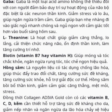
Gaba:
Gaba là một loại acid amino không thể thiếu đối
với con người đảm bảo duy trì sự hoạt động của não bộ
đặc biệt là các neuron thần kinh. Giảm stress và lo âu,
giúp ngăn ngừa trầm cảm. Gaba giúp bạn nhẹ nhàng đi
vào giấc ngủ nhanh chóng và ngủ ngon với cảm giác tốt
hơn vào buổi sáng hôm sau.
L- Theanine:
Là hoạt chất giúp giảm căng thẳng, lo
lắng, cải thiện chức năng não, ổn định thần kinh, làm
tăng cường trí nhớ.
Biotin (vitamin B7 hay vitamin H):
Giúp móng và tóc
chắc khỏe, ngăn ngừa rụng tóc, tóc chẻ ngọn hiệu quả.
Hồng sâm:
Là nguyên liệu có tác dụng chống lão hóa,
giúp thúc đẩy trao đổi chất, tăng cường sức đề kháng,
tăng cường sức khỏe, hỗ trợ giải độc cơ thể. Hồng sâm
bồi bổ thần kinh, giảm cảm giác căng thẳng, mệt mỏi,
stress.
Đồng thời Collagen ADIVA Gold còn có các
vitamin B,
C, D, kẽm
cần thiết hỗ trợ tăng sức đề kháng cho da,
giảm nếp nhăn và ngăn ngừa da lão hóa chảy xệ hiệu