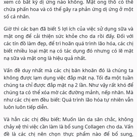
xem có bất kỳ dị ứng nào không. Mật ong thô có thể
chứa phấn hoa và có thể gây ra phản ứng dị ứng ở một
số cá nhân.
Giờ thì các bạn đã biết 5 lợi ích của việc sử dụng sữa và
mật ong để cải thiện sức khỏe cho da rồi đấy. Đối với
các tín đồ làm đẹp, để trì hoãn quá trình lão hóa, các chị
biết nhiều loại mặt nạ có tác dụng đó nhưng có lẽ mặt
nạ sữa và mật ong là hiệu quả nhất.
Vấn đề duy nhất mà các chị băn khoăn đó là chúng ta
không được lạm dụng việc đắp mặt nạ. Tối đa một tuần
chúng ta chỉ được đắp mặt nạ 2 lần. Như vậy rất khó để
chúng ta có thể xóa mờ các đường mảnh, nếp nhăn. Mà
như các chị em đều biết: Quá trình lão hóa tự nhiên vẫn
luôn luôn tiếp diễn.
Và hẳn các chị đều biết: Muốn làn da săn chắc, không
chảy xệ thì việc cần làm là bổ sung Collagen cho da. Vấn
đề là các chị nên chọn thực phẩm nào để bổ sung,