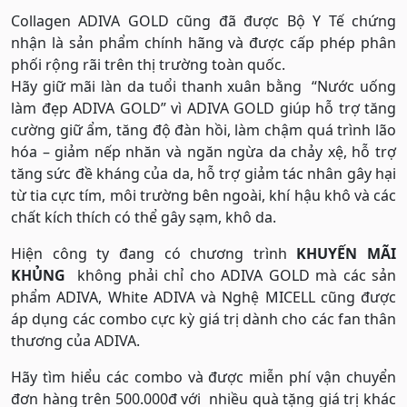
Collagen ADIVA GOLD cũng đã được Bộ Y Tế chứng
nhận là sản phẩm chính hãng và được cấp phép phân
phối rộng rãi trên thị trường toàn quốc.
Hãy giữ mãi làn da tuổi thanh xuân bằng “Nước uống
làm đẹp ADIVA GOLD” vì ADIVA GOLD giúp hỗ trợ tăng
cường giữ ẩm, tăng độ đàn hồi, làm chậm quá trình lão
hóa – giảm nếp nhăn và ngăn ngừa da chảy xệ, hỗ trợ
tăng sức đề kháng của da, hỗ trợ giảm tác nhân gây hại
từ tia cực tím, môi trường bên ngoài, khí hậu khô và các
chất kích thích có thể gây sạm, khô da.
Hiện công ty đang có chương trình
KHUYẾN MÃI
KHỦNG
không phải chỉ cho ADIVA GOLD mà các sản
phẩm ADIVA, White ADIVA và Nghệ MICELL cũng được
áp dụng các combo cực kỳ giá trị dành cho các fan thân
thương của ADIVA.
Hãy tìm hiểu các combo và được miễn phí vận chuyển
đơn hàng trên 500.000đ với nhiều quà tặng giá trị khác