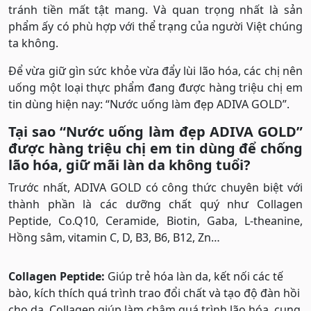
tránh tiền mất tật mang. Và quan trọng nhất là sản
phẩm ấy có phù hợp với thể trạng của người Việt chúng
ta không.
Để vừa giữ gìn sức khỏe vừa đẩy lùi lão hóa, các chị nên
uống một loại thực phẩm đang được hàng triệu chị em
tin dùng hiện nay: “Nước uống làm đẹp ADIVA GOLD”.
Tại sao “Nước uống làm đẹp ADIVA GOLD”
được hàng triệu chị em tin dùng để chống
lão hóa, giữ mãi làn da không tuổi?
Trước nhất, ADIVA GOLD có công thức chuyên biệt với
thành phần là các dưỡng chất quý như Collagen
Peptide, Co.Q10, Ceramide, Biotin, Gaba, L-theanine,
Hồng sâm, vitamin C, D, B3, B6, B12, Zn…
Collagen Peptide:
Giúp trẻ hóa làn da, kết nối các tế
bào, kích thích quá trình trao đổi chất và tạo độ đàn hồi
cho da. Collagen giúp làm chậm quá trình lão hóa, cung