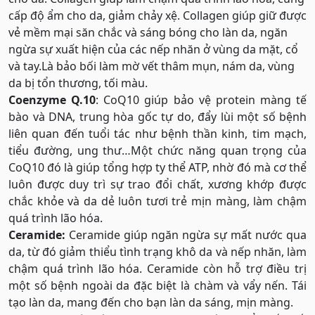
cấp độ ẩm cho da, giảm chảy xệ. Collagen giúp giữ được
vẻ mềm mại săn chắc và sáng bóng cho làn da, ngăn
ngừa sự xuất hiện của các nếp nhăn ở vùng da mặt, cổ
và tay.Là bảo bối làm mờ vết thâm mụn, nám da, vùng
da bị tổn thương, tối màu.
Coenzyme Q.10
: CoQ10 giúp bảo vệ protein màng tế
bào và DNA, trung hòa gốc tự do, đẩy lùi một số bệnh
liên quan đến tuổi tác như bệnh thần kinh, tim mạch,
tiểu đường, ung thư…Một chức năng quan trọng của
CoQ10 đó là giúp tổng hợp ty thể ATP, nhờ đó mà cơ thể
luôn được duy trì sự trao đổi chất, xương khớp được
chắc khỏe và da dẻ luôn tươi trẻ mịn màng, làm chậm
quá trình lão hóa.
Ceramide:
Ceramide giúp ngăn ngừa sự mất nước qua
da, từ đó giảm thiểu tình trạng khô da và nếp nhăn, làm
chậm quá trình lão hóa. Ceramide còn hỗ trợ điều trị
một số bệnh ngoài da đặc biệt là chàm và vẩy nến. Tái
tạo làn da, mang đến cho bạn làn da sáng, mịn màng.