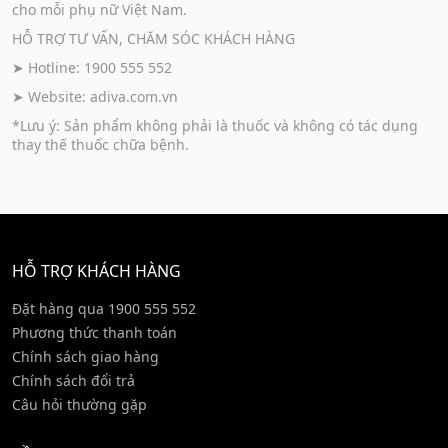
cho mỗi phụ nữ Việt Nam.
HỖ TRỢ TƯ VẤN, CHĂM SÓC KHÁCH HÀNG
➤ Hotline: 1900 555 552
➤ Website:
adiva.com.vn
*Lưu ý: Sản phẩm không phải là thuốc và không có tác dụng
thay thế thuốc chữa bệnh.
HỖ TRỢ KHÁCH HÀNG
Đặt hàng qua 1900 555 552
Phương thức thanh toán
Chính sách giao hàng
Chính sách đổi trả
Câu hỏi thường gặp