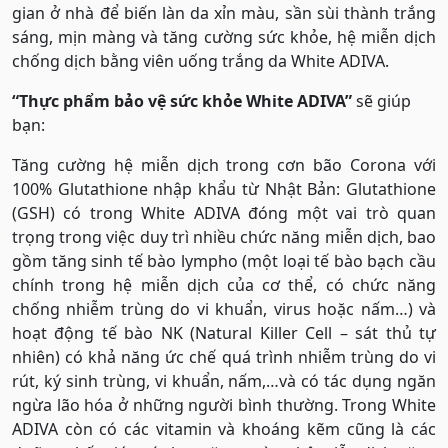
gian ở nhà để biến làn da xỉn màu, sần sùi thành trắng
sáng, mịn màng và tăng cường sức khỏe, hệ miễn dịch
chống dịch bằng viên uống trắng da White ADIVA.
“Thực phẩm bảo vệ sức khỏe White ADIVA”
sẽ giúp
bạn:
Tăng cường hệ miễn dịch trong cơn bão Corona với
100% Glutathione nhập khẩu từ Nhật Bản: Glutathione
(GSH) có trong White ADIVA đóng một vai trò quan
trọng trong việc duy trì nhiều chức năng miễn dịch, bao
gồm tăng sinh tế bào lympho (một loại tế bào bạch cầu
chính trong hệ miễn dịch của cơ thể, có chức năng
chống nhiễm trùng do vi khuẩn, virus hoặc nấm…) và
hoạt động tế bào NK (Natural Killer Cell – sát thủ tự
nhiên) có khả năng ức chế quá trình nhiễm trùng do vi
rút, ký sinh trùng, vi khuẩn, nấm,…và có tác dụng ngăn
ngừa lão hóa ở những người bình thường. Trong White
ADIVA còn có các vitamin và khoáng kẽm cũng là các