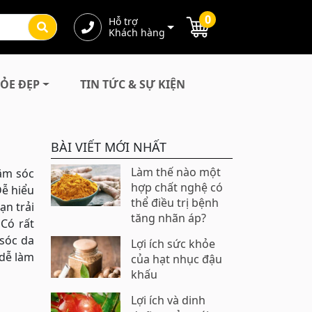
0
Hỗ trợ
Khách hàng
ỎE ĐẸP
TIN TỨC & SỰ KIỆN
BÀI VIẾT MỚI NHẤT
Làm thế nào một
ăm sóc
hợp chất nghệ có
Dễ hiểu
thể điều trị bệnh
ạn trải
tăng nhãn áp?
 Có rất
 sóc da
Lợi ích sức khỏe
 dễ làm
của hạt nhục đậu
khấu
Lợi ích và dinh