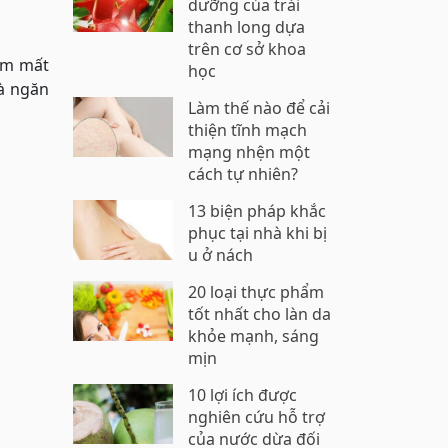
dưỡng của trái
thanh long dựa
trên cơ sở khoa
iảm mất
học
và ngăn
Làm thế nào để cải
thiện tĩnh mạch
mạng nhện một
cách tự nhiên?
13 biện pháp khắc
phục tại nhà khi bị
u ở nách
20 loại thực phẩm
tốt nhất cho làn da
khỏe mạnh, sáng
mịn
10 lợi ích được
nghiên cứu hỗ trợ
của nước dừa đối