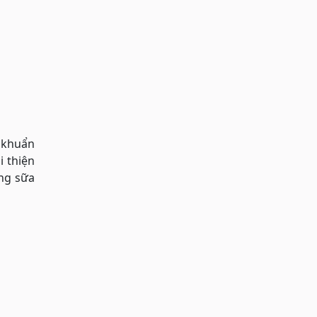
 khuẩn
 thiện
ong sữa