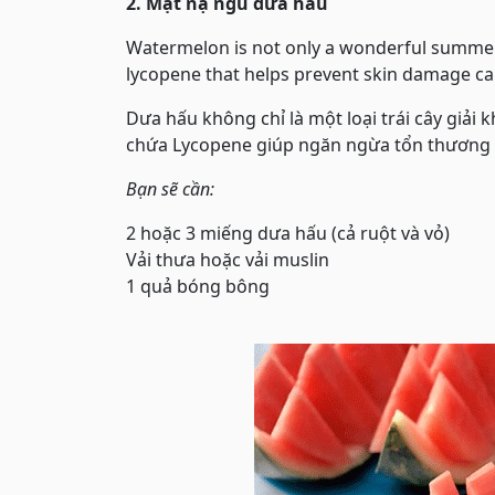
2. Mặt nạ ngủ dưa hấu
Watermelon is not only a wonderful summer 
lycopene that helps prevent skin damage caus
Dưa hấu không chỉ là một loại trái cây giải
chứa Lycopene giúp ngăn ngừa tổn thương d
Bạn sẽ cần:
2 hoặc 3 miếng dưa hấu (cả ruột và vỏ)
Vải thưa hoặc vải muslin
1 quả bóng bông