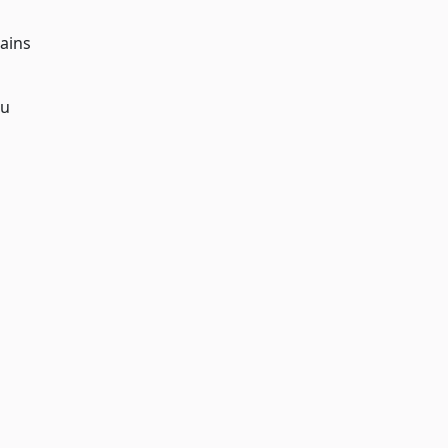
ains
ấu