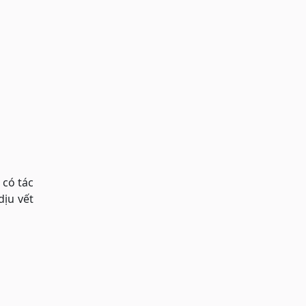
 có tác
ịu vết